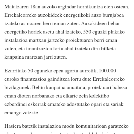
Maiatzaren 18an auzoko argindar hornikuntza eten ostean,
Errekaleorreko auzokideek energetikoki auzo burujabea
izateko asmoaren berri eman zuten. Auzokideen behar
energetiko horiek asetu ahal izateko, 550 eguzki plakako
instalazioa martxan jartzeko proiektuaren berri eman
zuten, eta finantzazioa lortu ahal izateko diru bilketa
kanpaina martxan jarri zuten.
Ezarritako 50 eguneko epea agortu aurretik, 100.000
euroko finantzazioa gainditzea lortu dute Errekaleorreko
bizilagunek. Behin kanpaina amaituta, proiektuari babesa
eman dioten norbanako eta elkarte zein kolektibo
ezberdinei eskerrak emateko adostutako opari eta sariak
emango zaizkie.
Hasiera batetik instalazioa modu komunitarioan garatzeko