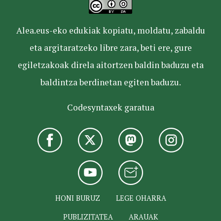
Alea.eus-eko edukiak kopiatu, moldatu, zabaldu
eta argitaratzeko libre zara, beti ere, gure
egiletzakoak direla aitortzen baldin baduzu eta
baldintza berdinetan egiten baduzu.
Codesyntaxek garatua
HONI BURUZ
LEGE OHARRA
PUBLIZITATEA
ARAUAK