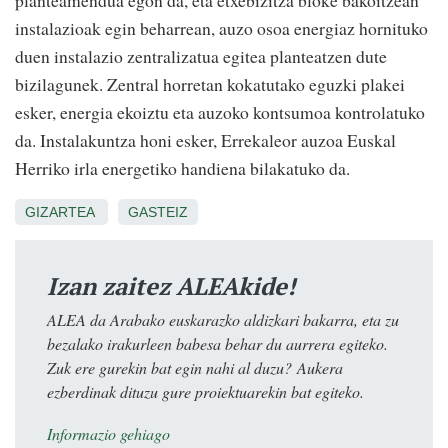
planteamendua egon da, eta etxebizitza bloke bakoitzean
instalazioak egin beharrean, auzo osoa energiaz hornituko
duen instalazio zentralizatua egitea planteatzen dute
bizilagunek. Zentral horretan kokatutako eguzki plakei
esker, energia ekoiztu eta auzoko kontsumoa kontrolatuko
da. Instalakuntza honi esker, Errekaleor auzoa Euskal
Herriko irla energetiko handiena bilakatuko da.
GIZARTEA
GASTEIZ
Izan zaitez ALEAkide!
ALEA da Arabako euskarazko aldizkari bakarra, eta zu
bezalako irakurleen babesa behar du aurrera egiteko.
Zuk ere gurekin bat egin nahi al duzu? Aukera
ezberdinak dituzu gure proiektuarekin bat egiteko.
Informazio gehiago