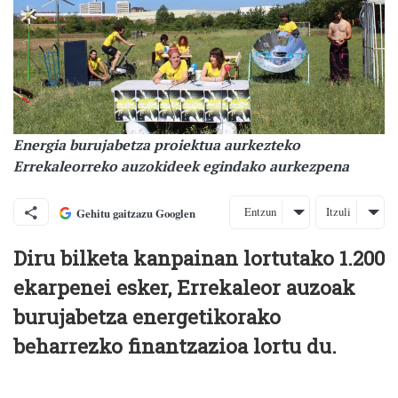
Energia burujabetza proiektua aurkezteko
Errekaleorreko auzokideek egindako aurkezpena
Entzun
Itzuli
Gehitu gaitzazu Googlen
Diru bilketa kanpainan lortutako 1.200
ekarpenei esker, Errekaleor auzoak
burujabetza energetikorako
beharrezko finantzazioa lortu du.