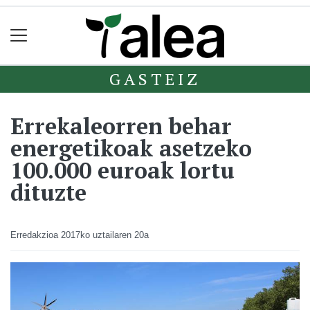
GASTEIZ
Errekaleorren behar
energetikoak asetzeko
100.000 euroak lortu
dituzte
Erredakzioa
2017ko uztailaren 20a