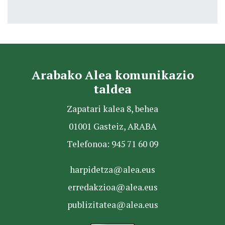
Arabako Alea komunikazio
taldea
Zapatari kalea 8, behea
01001 Gasteiz, ARABA
Telefonoa: 945 71 60 09
harpidetza@alea.eus
erredakzioa@alea.eus
publizitatea@alea.eus