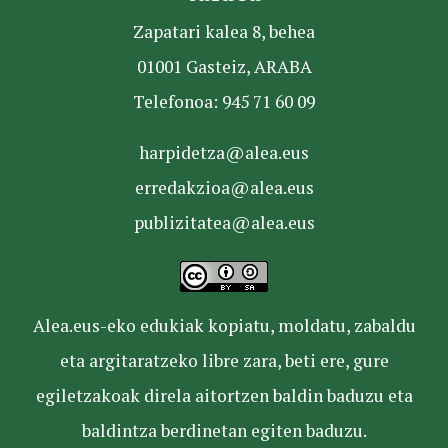
Zapatari kalea 8, behea
01001 Gasteiz, ARABA
Telefonoa: 945 71 60 09
harpidetza@alea.eus
erredakzioa@alea.eus
publizitatea@alea.eus
Alea.eus-eko edukiak kopiatu, moldatu, zabaldu
eta argitaratzeko libre zara, beti ere, gure
egiletzakoak direla aitortzen baldin baduzu eta
baldintza berdinetan egiten baduzu.