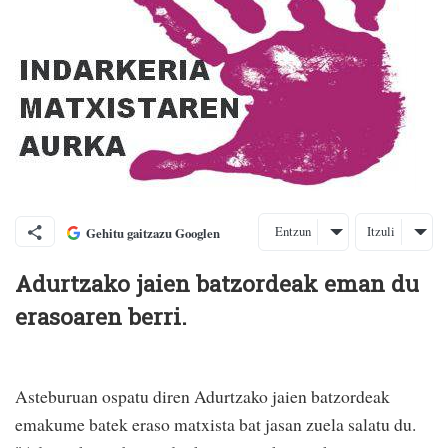
Entzun
Itzuli
Gehitu gaitzazu Googlen
Adurtzako jaien batzordeak eman du
erasoaren berri.
Asteburuan ospatu diren Adurtzako jaien batzordeak
emakume batek eraso matxista bat jasan zuela salatu du.