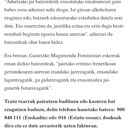
"Adurtzako jai batzordetik erasotutako emakumeari gure
babes osoa adierazi nahi diogu. Jai giroan alkoholaren
eraginez edo, batzuek edozertarako eskubidea dutela uste
dute. Eta onartezina da, justifika ezina eta ezin dugu beste
norabait begiratu egoera hauen aurrean", adierazi du
batzordeak ohar baten bidez.
Era berean, Gasteizko Mugimendu Feministari eskerrak
eman dizkio batzordeak, "jaietako erritmo frenetikoan
gertatukoaren aurrean izandako jarreragatik, emandako
laguntzagatik, gu gidatzeagatik eta erasotzailea jai-
gunetik botatzeagatik".
Tratu txarrak pairatzen badituzu edo kasuren bat
ezagutzen baduzu, deitu telefono hauetako batera: 900
840 111 (Euskadin) edo 016 (Estatu osoan); doakoak
dira eta ez dute arrastorik uzten fakturan.