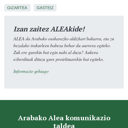
GIZARTEA
GASTEIZ
Izan zaitez ALEAkide!
ALEA da Arabako euskarazko aldizkari bakarra, eta zu
bezalako irakurleen babesa behar du aurrera egiteko.
Zuk ere gurekin bat egin nahi al duzu? Aukera
ezberdinak dituzu gure proiektuarekin bat egiteko.
Informazio gehiago
Arabako Alea komunikazio
taldea