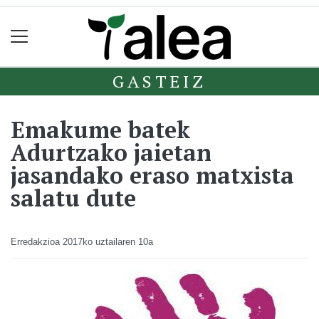
GASTEIZ
Emakume batek
Adurtzako jaietan
jasandako eraso matxista
salatu dute
Erredakzioa
2017ko uztailaren 10a