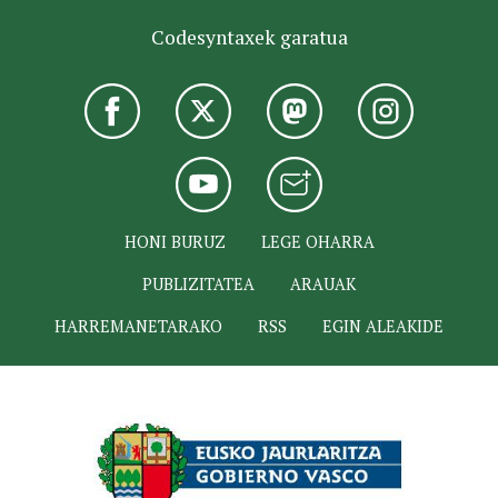
Codesyntaxek garatua
HONI BURUZ
LEGE OHARRA
PUBLIZITATEA
ARAUAK
HARREMANETARAKO
RSS
EGIN ALEAKIDE