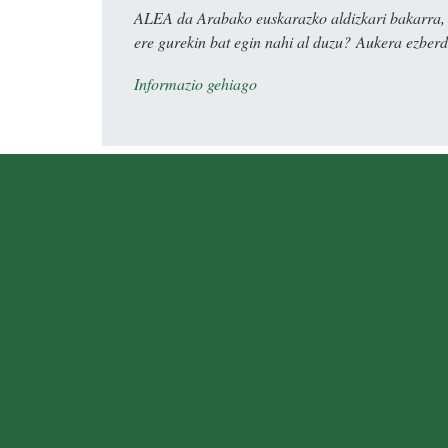
ALEA da Arabako euskarazko aldizkari bakarra, e
ere gurekin bat egin nahi al duzu? Aukera ezberdi
Informazio gehiago