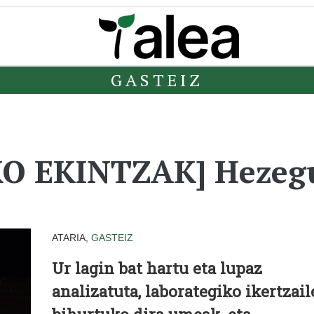
GASTEIZ
O EKINTZAK] Hezeg
ATARIA,
GASTEIZ
Ur lagin bat hartu eta lupaz
analizatuta, laborategiko ikertzail