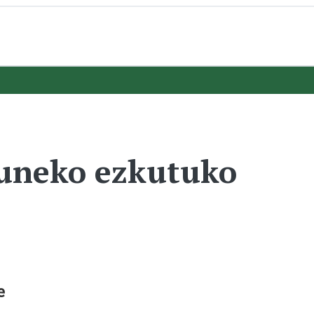
uneko ezkutuko
e