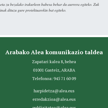
ta zu bezalako irakurleen babesa behar du aurrera egiteko. Zuk
nak dituzu gure proiektuarekin bat egiteko.
Arabako Alea komunikazio taldea
Zapatari kalea 8, behea
01001 Gasteiz, ARABA
Telefonoa: 945 71 60 09
harpidetza@alea.eus
erredakzioa@alea.eus
publizitatea@alea.eus