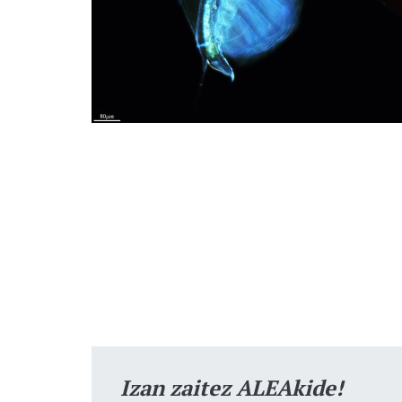
Izan zaitez ALEAkide!