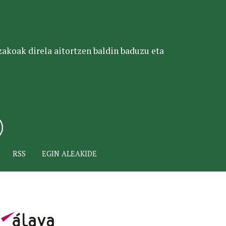
tzakoak direla aitortzen baldin baduzu eta
RSS
EGIN ALEAKIDE