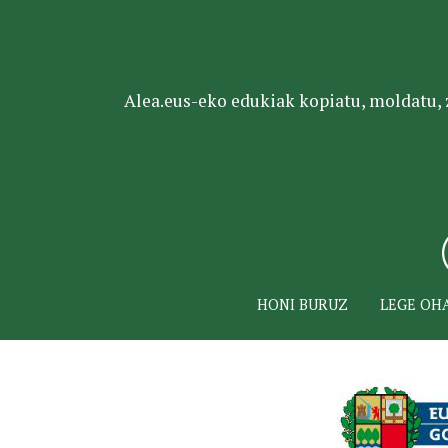
Alea.eus-eko edukiak kopiatu, moldatu, za
HONI BURUZ
LEGE OH