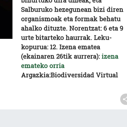
bihurtuko dira umeak, eta
Salburuko hezegunean bizi diren
organismoak eta formak behatu
ahalko dituzte. Norentzat: 6 eta 9
urte bitarteko haurrak. Leku-
kopurua: 12. Izena ematea
(ekainaren 26tik aurrera):
izena
emateko orria
Argazkia:Biodiversidad Virtual