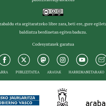
baldu eta argitaratzeko libre zara, beti ere, gure egile
baldintza berdinetan egiten baduzu.
Codesyntaxek garatua
ARRA
PUBLIZITATEA
ARAUAK
HARREMANETARAKO