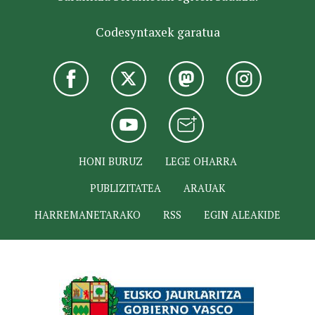
Codesyntaxek garatua
HONI BURUZ
LEGE OHARRA
PUBLIZITATEA
ARAUAK
HARREMANETARAKO
RSS
EGIN ALEAKIDE