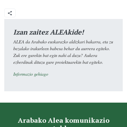
Izan zaitez ALEAkide!
ALEA da Arabako euskarazko aldizkari bakarra, eta zu
bezalako irakurleen babesa behar du aurrera egiteko.
Zuk ere gurekin bat egin nahi al duzu? Aukera
ezberdinak dituzu gure proiektuarekin bat egiteko.
Informazio gehiago
Arabako Alea komunikazio