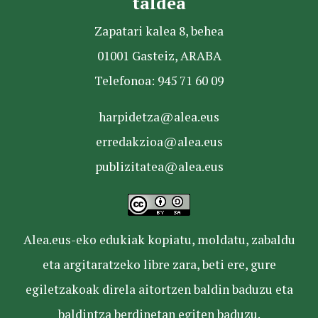
taldea
Zapatari kalea 8, behea
01001 Gasteiz, ARABA
Telefonoa: 945 71 60 09
harpidetza@alea.eus
erredakzioa@alea.eus
publizitatea@alea.eus
Alea.eus-eko edukiak kopiatu, moldatu, zabaldu
eta argitaratzeko libre zara, beti ere, gure
egiletzakoak direla aitortzen baldin baduzu eta
baldintza berdinetan egiten baduzu.