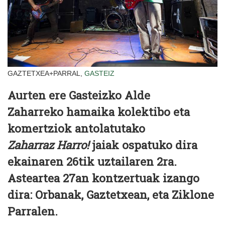
GAZTETXEA+PARRAL,
GASTEIZ
Aurten ere Gasteizko Alde
Zaharreko hamaika kolektibo eta
komertziok antolatutako
Zaharraz Harro!
jaiak ospatuko dira
ekainaren 26tik uztailaren 2ra.
Asteartea 27an kontzertuak izango
dira: Orbanak, Gaztetxean, eta Ziklone
Parralen.