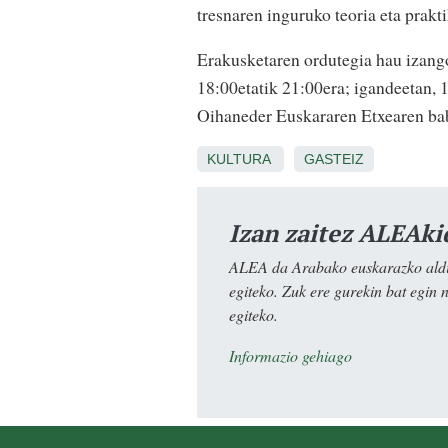
tresnaren inguruko teoria eta prakt
Erakusketaren ordutegia hau izango 
18:00etatik 21:00era; igandeetan, 
Oihaneder Euskararen Etxearen bab
KULTURA
GASTEIZ
Izan zaitez ALEAki
ALEA da Arabako euskarazko aldiz
egiteko. Zuk ere gurekin bat egin 
egiteko.
Informazio gehiago