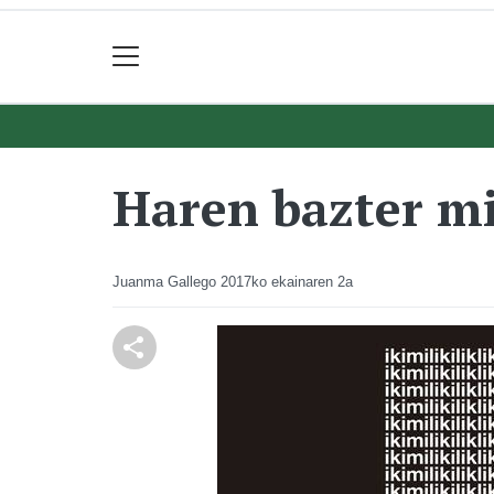
Haren bazter mi
Juanma Gallego
2017ko ekainaren 2a