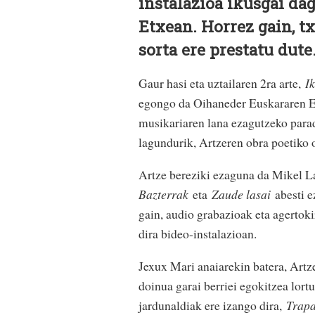
instalazioa ikusgai da
Etxean. Horrez gain, tx
sorta ere prestatu dute
Gaur hasi eta uztailaren 2ra arte,
Ik
egongo da Oihaneder Euskararen Et
musikariaren lana ezagutzeko para
lagundurik, Artzeren obra poetiko 
Artze bereziki ezaguna da Mikel La
Bazterrak
eta
Zaude lasai
abesti e
gain, audio grabazioak eta agertok
dira bideo-instalazioan.
Jexux Mari anaiarekin batera, Artze 
doinua garai berriei egokitzea lortu
jardunaldiak ere izango dira,
Trapa