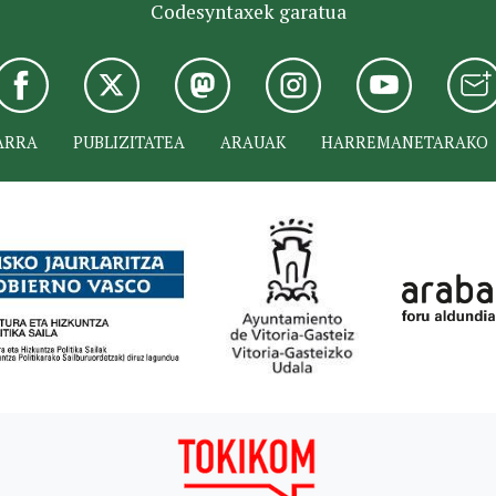
Codesyntaxek garatua
ARRA
PUBLIZITATEA
ARAUAK
HARREMANETARAKO