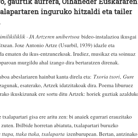
go, gaurtik aurrera, Oihaneder Euskararen
alapartaren inguruko hitzaldi eta tailer
.
imilikiliklik · JA Artzeren unibertsoa
bideo-instalazioa ikusgai
xean. Joxe Antonio Artze (Usurbil, 1939) idazle eta
da ematen du ikus-entzunezkoak. Irudiez, musikaz eta soinuaz
oparoan murgildu ahal izango dira bertaratzen direnak.
boa abeslariaren hainbat kanta direla eta:
Txoria txori
,
Gure
zagunak, esaterako, Artzek idatzitakoak dira. Poema liburuez
irako ikuskizunak ere sortu ditu Artzek: horiek guztiak azalduk
txalapartari gisa ere aritu zen: bi anaiek egurrari erauzitako
 zuten. Ibilbide horretan abiatuta, txalapartari buruzko
 ttapa, ttaka ttaka, txalaparta
izenburupean. Bertan, antzinako