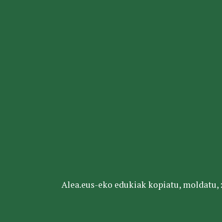
Alea.eus-eko edukiak kopiatu, moldatu, za