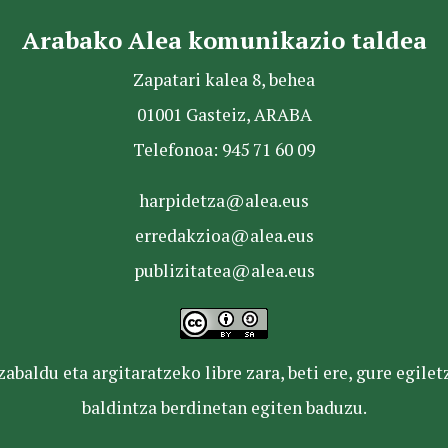
Arabako Alea komunikazio taldea
Zapatari kalea 8, behea
01001 Gasteiz, ARABA
Telefonoa: 945 71 60 09
harpidetza@alea.eus
erredakzioa@alea.eus
publizitatea@alea.eus
baldu eta argitaratzeko libre zara, beti ere, gure egile
baldintza berdinetan egiten baduzu.