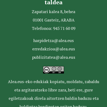
taldea
Zapatari kalea 8, behea
01001 Gasteiz, ARABA
Telefonoa: 945 71 60 09
harpidetza@alea.eus
erredakzioa@alea.eus
publizitatea@alea.eus
Alea.eus-eko edukiak kopiatu, moldatu, zabaldu
eta argitaratzeko libre zara, beti ere, gure
egiletzakoak direla aitortzen baldin baduzu eta
baldintza berdinetan egiten baduzu.