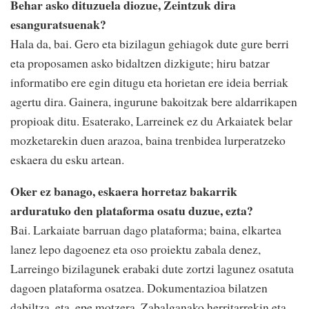
Behar asko dituzuela diozue, Zeintzuk dira
esanguratsuenak?
Hala da, bai. Gero eta bizilagun gehiagok dute gure berri
eta proposamen asko bidaltzen dizkigute; hiru batzar
informatibo ere egin ditugu eta horietan ere ideia berriak
agertu dira. Gainera, ingurune bakoitzak bere aldarrikapen
propioak ditu. Esaterako, Larreinek ez du Arkaiatek belar
mozketarekin duen arazoa, baina trenbidea lurperatzeko
eskaera du esku artean.
Oker ez banago, eskaera horretaz bakarrik
arduratuko den plataforma osatu duzue, ezta?
Bai. Larkaiate barruan dago plataforma; baina, elkartea
lanez lepo dagoenez eta oso proiektu zabala denez,
Larreingo bizilagunek erabaki dute zortzi lagunez osatuta
dagoen plataforma osatzea. Dokumentazioa bilatzen
dabiltza, eta, epe motzera, Zabalganako herritarrekin eta