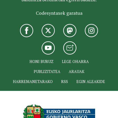
Codesyntaxek garatua
HONI BURUZ
LEGE OHARRA
PUBLIZITATEA
ARAUAK
HARREMANETARAKO
RSS
EGIN ALEAKIDE