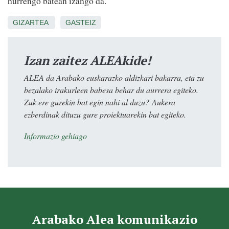
hurrengo batean izango da.
GIZARTEA
GASTEIZ
Izan zaitez ALEAkide!
ALEA da Arabako euskarazko aldizkari bakarra, eta zu
bezalako irakurleen babesa behar du aurrera egiteko.
Zuk ere gurekin bat egin nahi al duzu? Aukera
ezberdinak dituzu gure proiektuarekin bat egiteko.
Informazio gehiago
Arabako Alea komunikazio