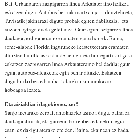
Bai. Urbanoaren zazpigarren linea Arkaiateraino heltzea
eskatzen dugu. Autobus berriak martxan jarri dituztela eta,
Tuvisatik jakinarazi digute probak egiten dabiltzala, eta
auzoan egingo duela geldiunea. Gaur egun, seigarren linea
daukagu; erdiguneraino eramaten gaitu horrek. Baina,
seme-alabak Florida inguruneko ikastetxeetara eramaten
dituzten familia asko daude hemen, eta horregatik ari gara
eskatzen zazpigarren linea Arkaiateraino hel dadila; gaur
egun, autobus-aldaketak egin behar dituzte. Eskatzen
dugu hiriko beste hainbat tokirekin komunikazio
hobeagoa izatea.
Eta aisialdiari dagokionez, zer?
Sanjoanetarako zerbait antolatzeko asmoa dugu, baina ez
daukagu dirurik, eta gainera, horrenbeste lanekin, egia
esan, ez dakigu aterako ote den. Baina, ekainean ez bada,