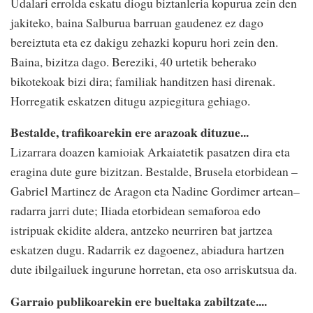
Udalari errolda eskatu diogu biztanleria kopurua zein den
jakiteko, baina Salburua barruan gaudenez ez dago
bereiztuta eta ez dakigu zehazki kopuru hori zein den.
Baina, bizitza dago. Bereziki, 40 urtetik beherako
bikotekoak bizi dira; familiak handitzen hasi direnak.
Horregatik eskatzen ditugu azpiegitura gehiago.
Bestalde, trafikoarekin ere arazoak dituzue...
Lizarrara doazen kamioiak Arkaiatetik pasatzen dira eta
eragina dute gure bizitzan. Bestalde, Brusela etorbidean –
Gabriel Martinez de Aragon eta Nadine Gordimer artean–
radarra jarri dute; Iliada etorbidean semaforoa edo
istripuak ekidite aldera, antzeko neurriren bat jartzea
eskatzen dugu. Radarrik ez dagoenez, abiadura hartzen
dute ibilgailuek ingurune horretan, eta oso arriskutsua da.
Garraio publikoarekin ere bueltaka zabiltzate....