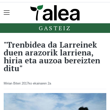
GASTEIZ
"Trenbidea da Larreinek
duen arazorik larriena,
hiria eta auzoa bereizten
ditu"
Mirian Biteri
2017ko ekainaren 2a