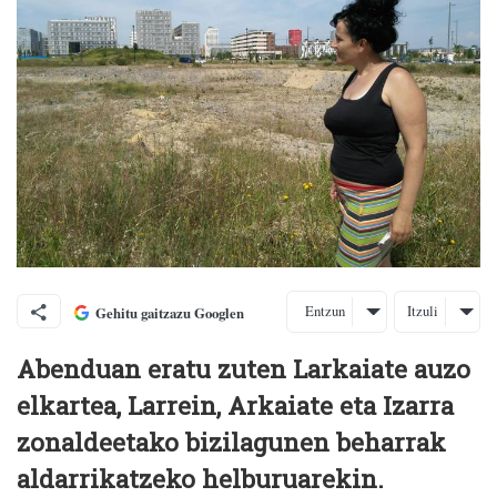
Entzun
Itzuli
Gehitu gaitzazu Googlen
Abenduan eratu zuten Larkaiate auzo
elkartea, Larrein, Arkaiate eta Izarra
zonaldeetako bizilagunen beharrak
aldarrikatzeko helburuarekin.