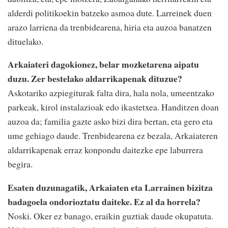
alderdi politikoekin batzeko asmoa dute. Larreinek duen
arazo larriena da trenbidearena, hiria eta auzoa banatzen
dituelako.
Arkaiateri dagokionez, belar mozketarena aipatu
duzu. Zer bestelako aldarrikapenak dituzue?
Askotariko azpiegiturak falta dira, hala nola, umeentzako
parkeak, kirol instalazioak edo ikastetxea. Handitzen doan
auzoa da; familia gazte asko bizi dira bertan, eta gero eta
ume gehiago daude. Trenbidearena ez bezala, Arkaiateren
aldarrikapenak erraz konpondu daitezke epe laburrera
begira.
Esaten duzunagatik, Arkaiaten eta Larrainen bizitza
badagoela ondorioztatu daiteke. Ez al da horrela?
Noski. Oker ez banago, eraikin guztiak daude okupatuta.