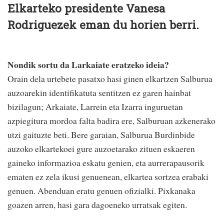
Elkarteko presidente Vanesa
Rodriguezek eman du horien berri.
Nondik sortu da Larkaiate eratzeko ideia?
Orain dela urtebete pasatxo hasi ginen elkartzen Salburua
auzoarekin identifikatuta sentitzen ez garen hainbat
bizilagun; Arkaiate, Larrein eta Izarra inguruetan
azpiegitura mordoa falta badira ere, Salburuan azkenerako
utzi gaituzte beti. Bere garaian, Salburua Burdinbide
auzoko elkartekoei gure auzoetarako zituen eskaeren
gaineko informazioa eskatu genien, eta aurrerapausorik
ematen ez zela ikusi genuenean, elkartea sortzea erabaki
genuen. Abenduan eratu genuen ofizialki. Pixkanaka
goazen arren, hasi gara dagoeneko urratsak egiten.