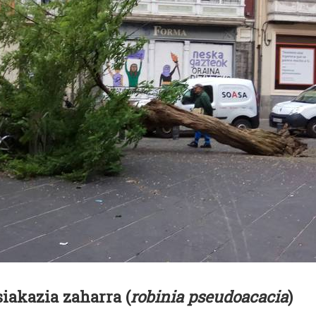
iakazia zaharra (
robinia pseudoacacia
)