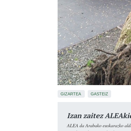
GIZARTEA
GASTEIZ
Izan zaitez ALEAki
ALEA da Arabako euskarazko aldiz