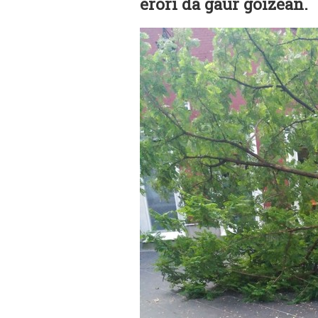
erori da gaur goizean.