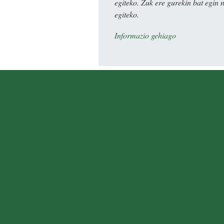
egiteko. Zuk ere gurekin bat egin 
egiteko.
Informazio gehiago