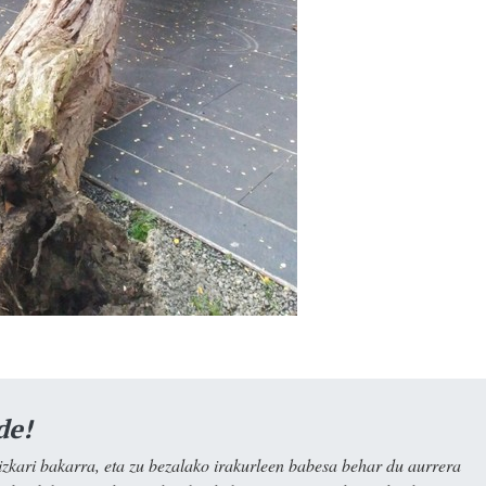
de!
kari bakarra, eta zu bezalako irakurleen babesa behar du aurrera