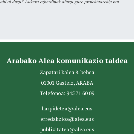
nahi al duzu? Aukera ezberdinak dituzu gure proiektuarekin bat
Arabako Alea komunikazio taldea
Zapatari kalea 8, behea
01001 Gasteiz, ARABA
Telefonoa: 945 71 60 09
harpidetza@alea.eus
erredakzioa@alea.eus
publizitatea@alea.eus