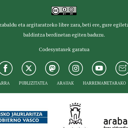
baldu eta argitaratzeko libre zara, beti ere, gure egile
baldintza berdinetan egiten baduzu.
Codesyntaxek garatua
ARRA
PUBLIZITATEA
ARAUAK
HARREMANETARAKO