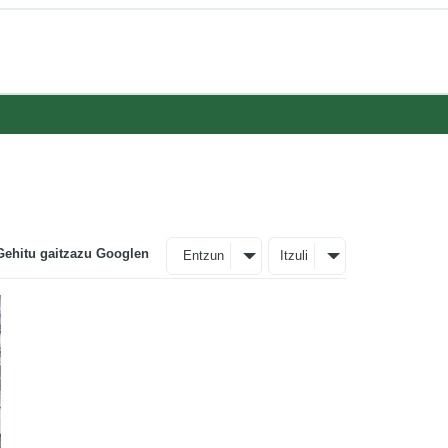
Gehitu gaitzazu Googlen
Entzun
Itzuli