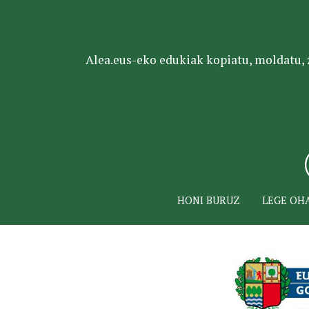
Alea.eus-eko edukiak kopiatu, moldatu, za
HONI BURUZ
LEGE OH