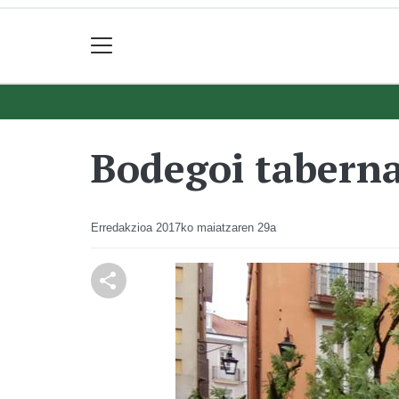
Bodegoi taberna
Erredakzioa
2017ko maiatzaren 29a