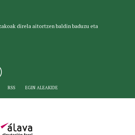
tzakoak direla aitortzen baldin baduzu eta
RSS
EGIN ALEAKIDE