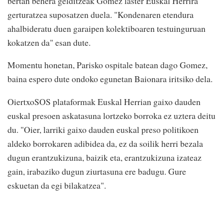
bertan behera gelditzeak Gomez laster Euskal Herrira
gerturatzea suposatzen duela. "Kondenaren etendura
ahalbideratu duen garaipen kolektiboaren testuinguruan
kokatzen da" esan dute.
Momentu honetan, Parisko ospitale batean dago Gomez,
baina espero dute ondoko egunetan Baionara iritsiko dela.
OiertxoSOS plataformak Euskal Herrian gaixo dauden
euskal presoen askatasuna lortzeko borroka ez uztera deitu
du. "Oier, larriki gaixo dauden euskal preso politikoen
aldeko borrokaren adibidea da, ez da soilik herri bezala
dugun erantzukizuna, baizik eta, erantzukizuna izateaz
gain, irabaziko dugun ziurtasuna ere badugu. Gure
eskuetan da egi bilakatzea".