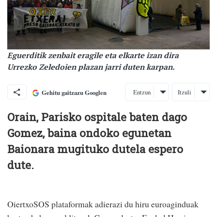
Eguerditik zenbait eragile eta elkarte izan dira
Urrezko Zeledoien plazan jarri duten karpan.
Entzun
Itzuli
Gehitu gaitzazu Googlen
Orain, Parisko ospitale baten dago
Gomez, baina ondoko egunetan
Baionara mugituko dutela espero
dute.
OiertxoSOS plataformak adierazi du hiru euroaginduak