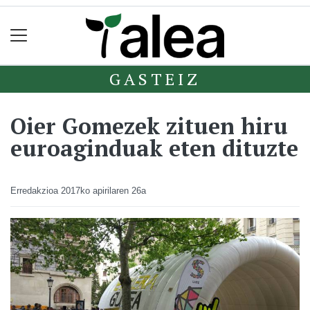
GASTEIZ
Oier Gomezek zituen hiru
euroaginduak eten dituzte
Erredakzioa
2017ko apirilaren 26a