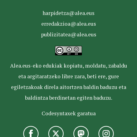
harpidetza@alea.eus
erredakzioa@alea.eus
publizitatea@alea.eus
Alea.eus-eko edukiak kopiatu, moldatu, zabaldu
eta argitaratzeko libre zara, beti ere, gure
egiletzakoak direla aitortzen baldin baduzu eta
baldintza berdinetan egiten baduzu.
Codesyntaxek garatua