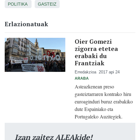
POLITIKA
GASTEIZ
Erlazionatuak
Oier Gomezi
zigorra etetea
erabaki du
Frantziak
Erredakzioa
2017 api 24
ARABA
Asteazkenean preso
gasteiztarraren kontrako hiru
euroaginduri buruz erabakiko
dute Espainiako eta
Portugaleko Auzitegiek.
Izan zaitez ALEAkide!