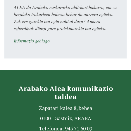
ALEA da Arabako euskarazko aldizkari bakarra, eta zu
bezalako irakurleen babesa behar du aurrera egiteko.
Zuk ere gurekin bat egin nahi al duzu? Aukera
ezberdinak dituzu gure proiektuarekin bat egiteko.
Informazio gehiago
Arabako Alea komunikazio
taldea
Zapatari kalea 8, behea
01001 Gasteiz, ARABA
Telefonoa: 945 71 60 09