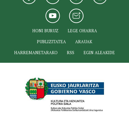
HONI BURUZ
LEGE OHARRA
PUBLIZITATEA
ARAUAK
HARREMANETARAKO
RSS
EGIN ALEAKIDE