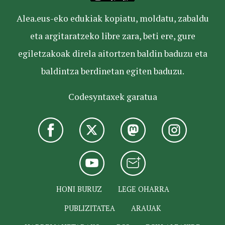
Alea.eus-eko edukiak kopiatu, moldatu, zabaldu
eta argitaratzeko libre zara, beti ere, gure
egiletzakoak direla aitortzen baldin baduzu eta
baldintza berdinetan egiten baduzu.
Codesyntaxek garatua
HONI BURUZ
LEGE OHARRA
PUBLIZITATEA
ARAUAK