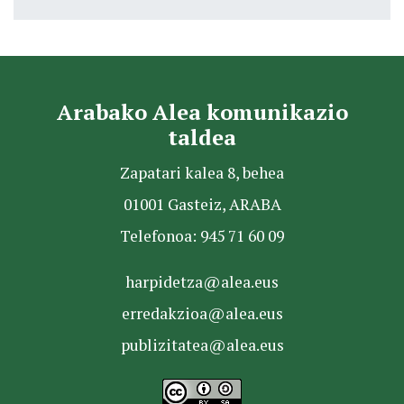
Arabako Alea komunikazio
taldea
Zapatari kalea 8, behea
01001 Gasteiz, ARABA
Telefonoa: 945 71 60 09
harpidetza@alea.eus
erredakzioa@alea.eus
publizitatea@alea.eus