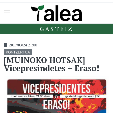
GASTEIZ
2017/03/24
21:00
KONTZERTUA
[MUINOKO HOTSAK]
Vicepresindetes + Eraso!