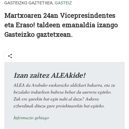
GASTEIZKO GAZTETXEA,
GASTEIZ
Martxoaren 24an Vicepresindentes
eta Eraso! taldeen emanaldia izango
Gasteizko gaztetxean.
Izan zaitez ALEAkide!
ALEA da Arabako euskarazko aldizkari bakarra, eta zu
bezalako irakurleen babesa behar du aurrera egiteko.
Zuk ere gurekin bat egin nahi al duzu? Aukera
ezberdinak dituzu gure proiektuarekin bat egiteko.
Informazio gehiago