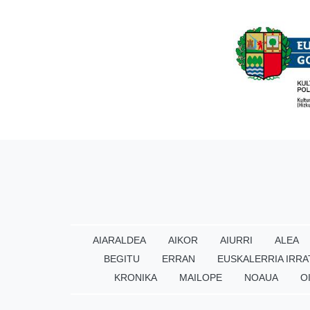
AIARALDEA
AIKOR
AIURRI
ALEA
BEGITU
ERRAN
EUSKALERRIA IRRA
KRONIKA
MAILOPE
NOAUA
O