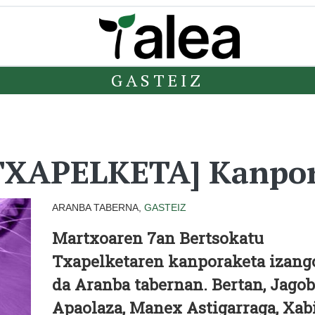
GASTEIZ
XAPELKETA] Kanpor
ARANBA TABERNA,
GASTEIZ
Martxoaren 7an Bertsokatu
Txapelketaren kanporaketa izang
da Aranba tabernan. Bertan,
Jagob
Apaolaza, Manex Astigarraga, Xab