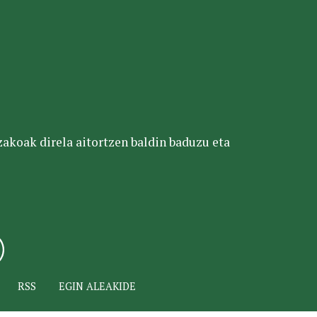
tzakoak direla aitortzen baldin baduzu eta
RSS
EGIN ALEAKIDE