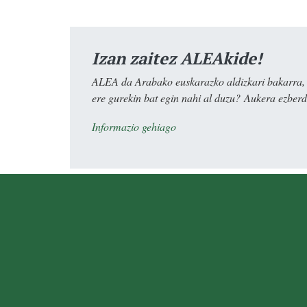
Izan zaitez ALEAkide!
ALEA da Arabako euskarazko aldizkari bakarra, e
ere gurekin bat egin nahi al duzu? Aukera ezberdi
Informazio gehiago