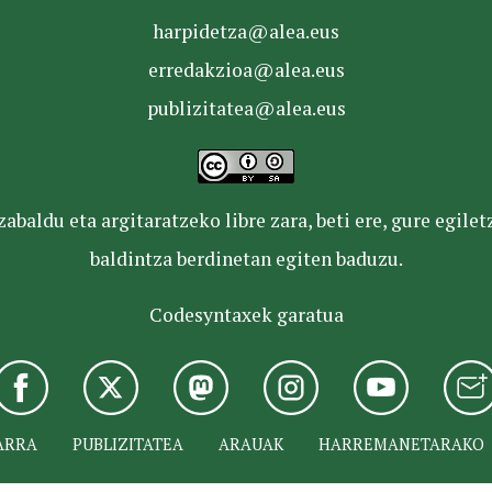
harpidetza@alea.eus
erredakzioa@alea.eus
publizitatea@alea.eus
baldu eta argitaratzeko libre zara, beti ere, gure egile
baldintza berdinetan egiten baduzu.
Codesyntaxek garatua
ARRA
PUBLIZITATEA
ARAUAK
HARREMANETARAKO