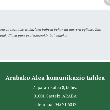
ta zu bezalako irakurleen babesa behar du aurrera egiteko. Zuk
nak dituzu gure proiektuarekin bat egiteko.
Arabako Alea komunikazio taldea
Zapatari kalea 8, behea
01001 Gasteiz, ARABA
Telefonoa: 945 71 60 09