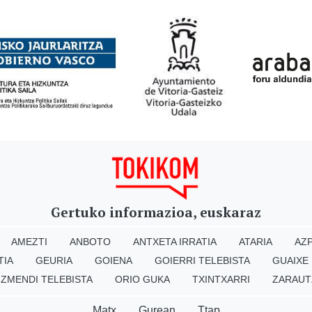
Gertuko informazioa, euskaraz
AMEZTI
ANBOTO
ANTXETA IRRATIA
ATARIA
AZP
TIA
GEURIA
GOIENA
GOIERRI TELEBISTA
GUAIXE
IZMENDI TELEBISTA
ORIO GUKA
TXINTXARRI
ZARAUT
Matx
Gurean
Ttap