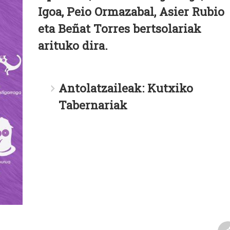
Igoa, Peio Ormazabal, Asier Rubio
eta Beñat Torres bertsolariak
arituko dira.
Antolatzaileak:
Kutxiko
Tabernariak