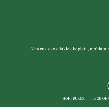
Alea.eus-eko edukiak kopiatu, moldatu, za
HONI BURUZ
LEGE OH