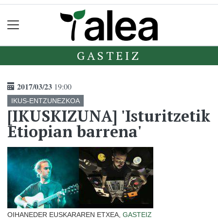
GASTEIZ
2017/03/23
19:00
IKUS-ENTZUNEZKOA
[IKUSKIZUNA] 'Isturitzetik
Etiopian barrena'
OIHANEDER EUSKARAREN ETXEA,
GASTEIZ