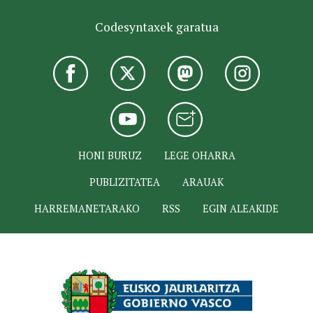
Codesyntaxek garatua
HONI BURUZ
LEGE OHARRA
PUBLIZITATEA
ARAUAK
HARREMANETARAKO
RSS
EGIN ALEAKIDE