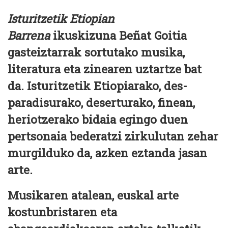
Isturitzetik Etiopian
Barrena
ikuskizuna Beñat Goitia
gasteiztarrak sortutako musika,
literatura eta zinearen uztartze bat
da. Isturitzetik Etiopiarako, des-
paradisurako, deserturako, finean,
heriotzerako bidaia egingo duen
pertsonaia bederatzi zirkulutan zehar
murgilduko da, azken eztanda jasan
arte.
Musikaren atalean, euskal arte
kostunbristaren eta