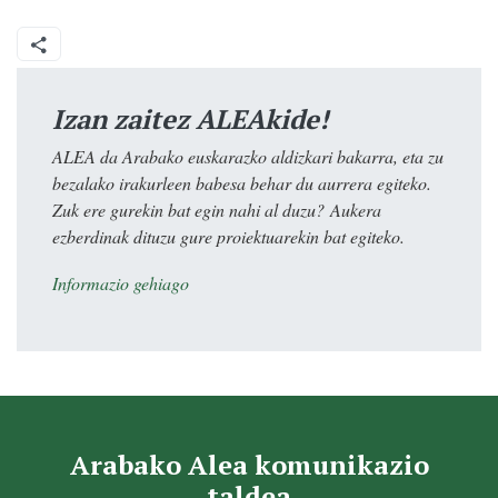
Izan zaitez ALEAkide!
ALEA da Arabako euskarazko aldizkari bakarra, eta zu
bezalako irakurleen babesa behar du aurrera egiteko.
Zuk ere gurekin bat egin nahi al duzu? Aukera
ezberdinak dituzu gure proiektuarekin bat egiteko.
Informazio gehiago
Arabako Alea komunikazio
taldea