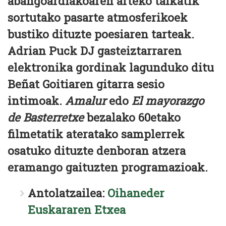
abangoardiakoaren arteko talkatik
sortutako pasarte atmosferikoek
bustiko dituzte poesiaren tarteak.
Adrian Puck DJ gasteiztarraren
elektronika gordinak lagunduko ditu
Beñat Goitiaren gitarra sesio
intimoak.
Amalur
edo
El mayorazgo
de Basterretxe
bezalako 60etako
filmetatik ateratako samplerrek
osatuko dituzte denboran atzera
eramango gaituzten programazioak.
Antolatzailea:
Oihaneder
Euskararen Etxea