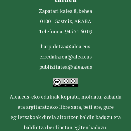
Zapatari kalea 8, behea
01001 Gasteiz, ARABA
Telefonoa: 945 71 60 09
harpidetza@alea.eus
erredakzioa@alea.eus
publizitatea@alea.eus
Alea.eus-eko edukiak kopiatu, moldatu, zabaldu
eta argitaratzeko libre zara, beti ere, gure
egiletzakoak direla aitortzen baldin baduzu eta
baldintza berdinetan egiten baduzu.