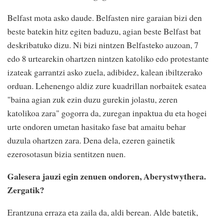
Belfast mota asko daude. Belfasten nire garaian bizi den
beste batekin hitz egiten baduzu, agian beste Belfast bat
deskribatuko dizu. Ni bizi nintzen Belfasteko auzoan, 7
edo 8 urtearekin ohartzen nintzen katoliko edo protestante
izateak garrantzi asko zuela, adibidez, kalean ibiltzerako
orduan. Lehenengo aldiz zure kuadrillan norbaitek esatea
"baina agian zuk ezin duzu gurekin jolastu, zeren
katolikoa zara" gogorra da, zuregan inpaktua du eta hogei
urte ondoren umetan hasitako fase bat amaitu behar
duzula ohartzen zara. Dena dela, ezeren gainetik
ezerosotasun bizia sentitzen nuen.
Galesera jauzi egin zenuen ondoren, Aberystwythera.
Zergatik?
Erantzuna erraza eta zaila da, aldi berean. Alde batetik,