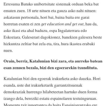
Erresuma Batuko unibertsitate sistemak orduan beka bat
ematen zuen. 18 urte nituen eta gauza asko nahi nituen:
askatasun pertsonala, hori bai, baina baita ere garai
horretan esaten ei zen
get education and get out
, hau da,
asko ikasi eta ahal baduzu, ospa Ingalaterrara edo
Eskoziara. Galeserari dagokionez, banekien galesera beste
hizkuntza zeltiar bat zela eta, tira, hura ikastea erabaki
nuen.
Orain, berriz, Katalunian bizi zara, eta aurreko batean
esan zenuen bezala, bizi den egoerarekin txundituta.
Katalunian bizi den egoerak irakurketa asko dauzka. Hori
esanda, uste dut irakurketarik garrantzitsuenak
demokraziak hurrengo hilabeteetan hartuko duen forma
izango dela, bereziki estatu espainolaren testuinguruan.
Momentu txit inportantea da baita Espainiarentzako ere,