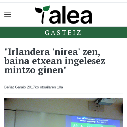
GASTEIZ
"Irlandera 'nirea' zen,
baina etxean ingelesez
mintzo ginen"
Beñat Garaio
2017ko otsailaren 10a