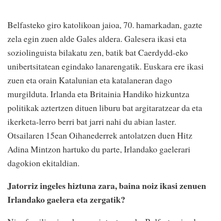
Belfasteko giro katolikoan jaioa, 70. hamarkadan, gazte
zela egin zuen alde Gales aldera. Galesera ikasi eta
soziolinguista bilakatu zen, batik bat Caerdydd-eko
unibertsitatean egindako lanarengatik. Euskara ere ikasi
zuen eta orain Katalunian eta katalaneran dago
murgilduta. Irlanda eta Britainia Handiko hizkuntza
politikak aztertzen dituen liburu bat argitaratzear da eta
ikerketa-lerro berri bat jarri nahi du abian laster.
Otsailaren 15ean Oihanederrek antolatzen duen Hitz
Adina Mintzon hartuko du parte, Irlandako gaelerari
dagokion ekitaldian.
Jatorriz ingeles hiztuna zara, baina noiz ikasi zenuen
Irlandako gaelera eta zergatik?