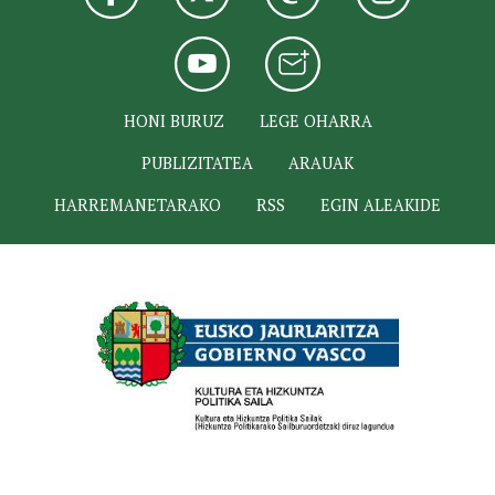
HONI BURUZ
LEGE OHARRA
PUBLIZITATEA
ARAUAK
HARREMANETARAKO
RSS
EGIN ALEAKIDE