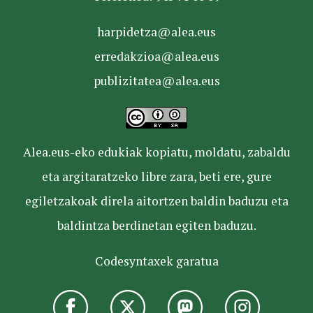
harpidetza@alea.eus
erredakzioa@alea.eus
publizitatea@alea.eus
Alea.eus-eko edukiak kopiatu, moldatu, zabaldu
eta argitaratzeko libre zara, beti ere, gure
egiletzakoak direla aitortzen baldin baduzu eta
baldintza berdinetan egiten baduzu.
Codesyntaxek garatua