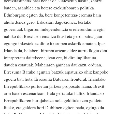
berezitasunetik hasi behar da. Galesekin hasita, zentzu
batean, asanblea eta botere exekutiboaren politika
Edinburgon egiten da, bere konpetentzia-eremua hain
ahula denez gero. Eskoziari dagokionez, bertako
gobernuak bigarren independentzia erreferenduma egin
nahiko du, Brexit-en emaitza ikusi eta gero, baina gaur
egungo inkestek ez diote itxaropen askorik ematen. Ipar
Irlanda da, halaber, hiruren artean aldez aurretik gutxien
interpretatu daitekeena, izan ere, bi dira inplikatuta
dauden estatuak. Mahaiaren gainean daukazu, orduan,
Erresuma Batuko agintari batzuk aipaturiko ohiz kanpoko
egoera bat, hots, Erresuma Batuaren fronterak Irlandako
Errepublikako portuetan jartzea proposatu izana, Brexit
arin baten eszenarioan. Hala gertatuko balitz, Irlandako
Errepublikaren burujabetza nola geldituko zen galdetu
liteke, eta galdera hori Dublinen egiten bada, egingo da