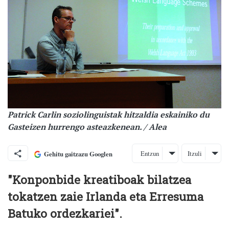
Patrick Carlin soziolinguistak hitzaldia eskainiko du
Gasteizen hurrengo asteazkenean. / Alea
Entzun
Itzuli
Gehitu gaitzazu Googlen
"Konponbide kreatiboak bilatzea
tokatzen zaie Irlanda eta Erresuma
Batuko ordezkariei".