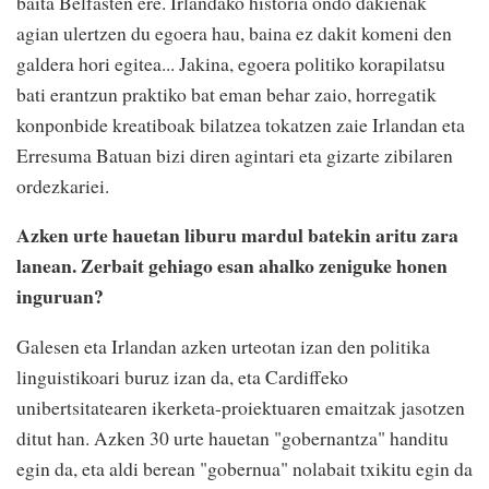
baita Belfasten ere. Irlandako historia ondo dakienak
agian ulertzen du egoera hau, baina ez dakit komeni den
galdera hori egitea... Jakina, egoera politiko korapilatsu
bati erantzun praktiko bat eman behar zaio, horregatik
konponbide kreatiboak bilatzea tokatzen zaie Irlandan eta
Erresuma Batuan bizi diren agintari eta gizarte zibilaren
ordezkariei.
Azken urte hauetan liburu mardul batekin aritu zara
lanean. Zerbait gehiago esan ahalko zeniguke honen
inguruan?
Galesen eta Irlandan azken urteotan izan den politika
linguistikoari buruz izan da, eta Cardiffeko
unibertsitatearen ikerketa-proiektuaren emaitzak jasotzen
ditut han. Azken 30 urte hauetan "gobernantza" handitu
egin da, eta aldi berean "gobernua" nolabait txikitu egin da