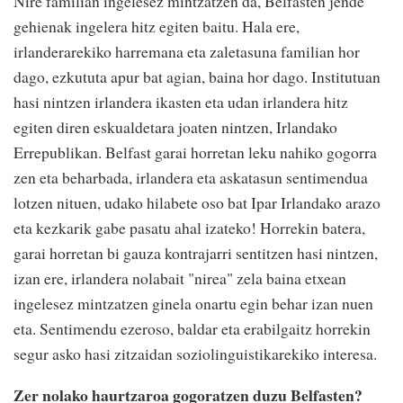
Nire familian ingelesez mintzatzen da, Belfasten jende
gehienak ingelera hitz egiten baitu. Hala ere,
irlanderarekiko harremana eta zaletasuna familian hor
dago, ezkututa apur bat agian, baina hor dago. Institutuan
hasi nintzen irlandera ikasten eta udan irlandera hitz
egiten diren eskualdetara joaten nintzen, Irlandako
Errepublikan. Belfast garai horretan leku nahiko gogorra
zen eta beharbada, irlandera eta askatasun sentimendua
lotzen nituen, udako hilabete oso bat Ipar Irlandako arazo
eta kezkarik gabe pasatu ahal izateko! Horrekin batera,
garai horretan bi gauza kontrajarri sentitzen hasi nintzen,
izan ere, irlandera nolabait "nirea" zela baina etxean
ingelesez mintzatzen ginela onartu egin behar izan nuen
eta. Sentimendu ezeroso, baldar eta erabilgaitz horrekin
segur asko hasi zitzaidan soziolinguistikarekiko interesa.
Zer nolako haurtzaroa gogoratzen duzu Belfasten?