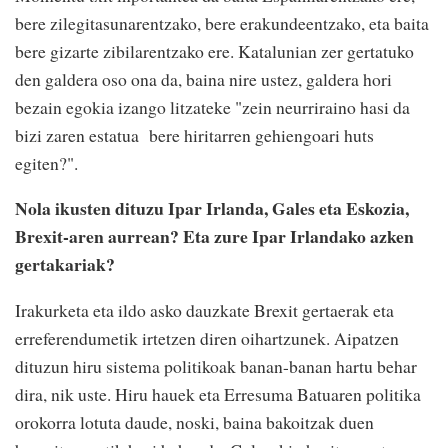
bere zilegitasunarentzako, bere erakundeentzako, eta baita
bere gizarte zibilarentzako ere. Katalunian zer gertatuko
den galdera oso ona da, baina nire ustez, galdera hori
bezain egokia izango litzateke "zein neurriraino hasi da
bizi zaren estatua bere hiritarren gehiengoari huts
egiten?".
Nola ikusten dituzu Ipar Irlanda, Gales eta Eskozia,
Brexit-aren aurrean? Eta zure Ipar Irlandako azken
gertakariak?
Irakurketa eta ildo asko dauzkate Brexit gertaerak eta
erreferendumetik irtetzen diren oihartzunek. Aipatzen
dituzun hiru sistema politikoak banan-banan hartu behar
dira, nik uste. Hiru hauek eta Erresuma Batuaren politika
orokorra lotuta daude, noski, baina bakoitzak duen