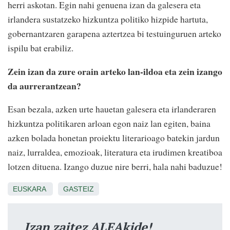
herri askotan. Egin nahi genuena izan da galesera eta
irlandera sustatzeko hizkuntza politiko hizpide hartuta,
gobernantzaren garapena aztertzea bi testuinguruen arteko
ispilu bat erabiliz.
Zein izan da zure orain arteko lan-ildoa eta zein izango
da aurrerantzean?
Esan bezala, azken urte hauetan galesera eta irlanderaren
hizkuntza politikaren arloan egon naiz lan egiten, baina
azken bolada honetan proiektu literarioago batekin jardun
naiz, lurraldea, emozioak, literatura eta irudimen kreatiboa
lotzen dituena. Izango duzue nire berri, hala nahi baduzue!
EUSKARA
GASTEIZ
Izan zaitez ALEAkide!