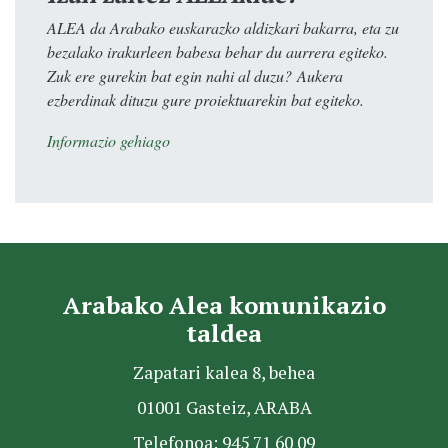
ALEA da Arabako euskarazko aldizkari bakarra, eta zu
bezalako irakurleen babesa behar du aurrera egiteko.
Zuk ere gurekin bat egin nahi al duzu? Aukera
ezberdinak dituzu gure proiektuarekin bat egiteko.
Informazio gehiago
Arabako Alea komunikazio
taldea
Zapatari kalea 8, behea
01001 Gasteiz, ARABA
Telefonoa: 945 71 60 09