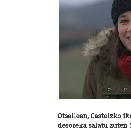
Otsailean, Gasteizko i
desoreka salatu zuten 