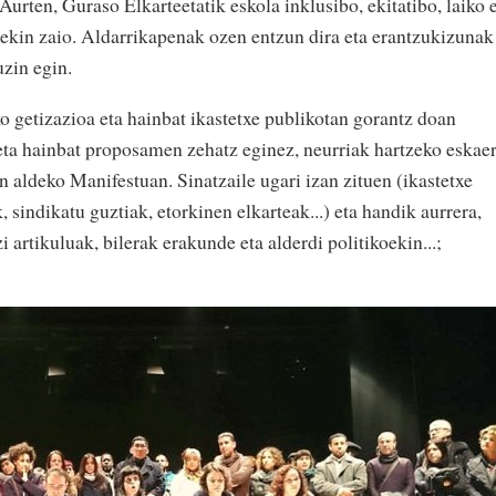
 Aurten, Guraso Elkarteetatik eskola inklusibo, ekitatibo, laiko 
i ekin zaio. Aldarrikapenak ozen entzun dira eta erantzukizunak
uzin egin.
ko getizazioa eta hainbat ikastetxe publikotan gorantz doan
 eta hainbat proposamen zehatz eginez, neurriak hartzeko eskae
 aldeko Manifestuan. Sinatzaile ugari izan zituen (ikastetxe
 sindikatu guztiak, etorkinen elkarteak...) eta handik aurrera,
i artikuluak, bilerak erakunde eta alderdi politikoekin...;