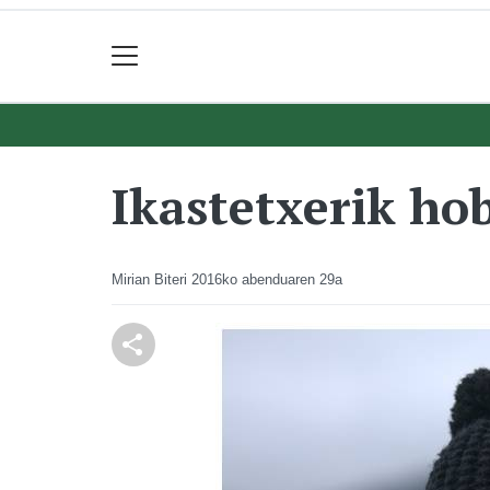
Ikastetxerik ho
Mirian Biteri
2016ko abenduaren 29a