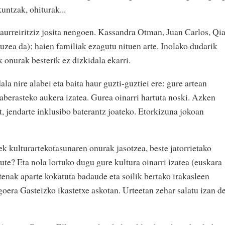
untzak, ohiturak...
 aurreiritziz josita nengoen. Kassandra Otman, Juan Carlos, Qi
 luzea da); haien familiak ezagutu nituen arte. Inolako dudarik
 onurak besterik ez dizkidala ekarri.
la nire alabei eta baita haur guzti-guztiei ere: gure artean
aberasteko aukera izatea. Gurea oinarri hartuta noski. Azken
et, jendarte inklusibo baterantz joateko. Etorkizuna jokoan
k kulturartekotasunaren onurak jasotzea, beste jatorrietako
te? Eta nola lortuko dugu gure kultura oinarri izatea (euskara
utenak aparte kokatuta badaude eta soilik bertako irakasleen
oera Gasteizko ikastetxe askotan. Urteetan zehar salatu izan d