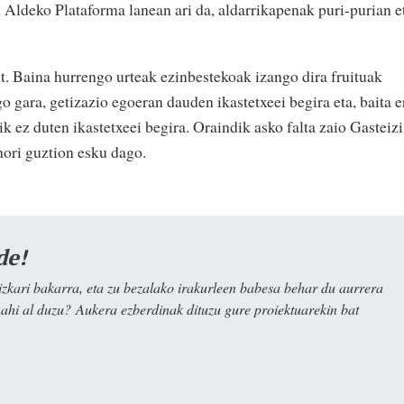
Aldeko Plataforma lanean ari da, aldarrikapenak puri-purian e
ut. Baina hurrengo urteak ezinbestekoak izango dira fruituak
 gara, getizazio egoeran dauden ikastetxeei begira eta, baita e
ik ez duten ikastetxeei begira. Oraindik asko falta zaio Gasteizi
hori guztion esku dago.
de!
kari bakarra, eta zu bezalako irakurleen babesa behar du aurrera
nahi al duzu? Aukera ezberdinak dituzu gure proiektuarekin bat