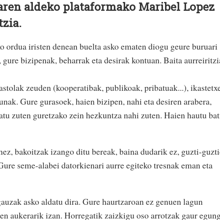
aren aldeko plataformako Maribel Lopez
tzia.
o ordua iristen denean buelta asko ematen diogu geure buruari
 gure bizipenak, beharrak eta desirak kontuan. Baita aurreiritz
stolak zeuden (kooperatibak, publikoak, pribatuak...), ikastetx
unak. Gure gurasoek, haien bizipen, nahi eta desiren arabera,
utatu zuten guretzako zein hezkuntza nahi zuten. Haien hautu bat
nez, bakoitzak izango ditu bereak, baina dudarik ez, guzti-guzt
ure seme-alabei datorkienari aurre egiteko tresnak eman eta
gauzak asko aldatu dira. Gure haurtzaroan ez genuen lagun
enuen aukerarik izan. Horregatik zaizkigu oso arrotzak gaur egun