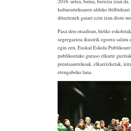
2016. urtea, baina, berezia izan da.
kulturartekoaren aldeko ibilbidear
dituztenek gaiari ezin izan diote m
Pasa den otsailean, hiriko eskoleta
segregazioa ikusirik egoera salatu
egin zen, Euskal Eskola Publikoaren
publikoetako guraso elkarte guztiak,
prentsaurrekoak, elkarrizketak, iritz
etengabeko lana.