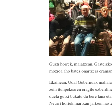
Guzti horrek, maiatzean, Gasteizko 
mozioa aho batez onartzera eraman 
Ekainean, Udal Gobernuak mahaiare
zein itunpekoaren eragile ezberdine
duela gutxi bukatu du bere lana eta
Neurri horiek martxan jartzen haste