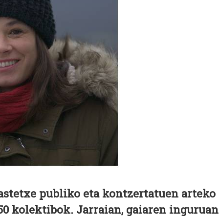
kastetxe publiko eta kontzertatuen arteko
50 kolektibok. Jarraian, gaiaren inguruan