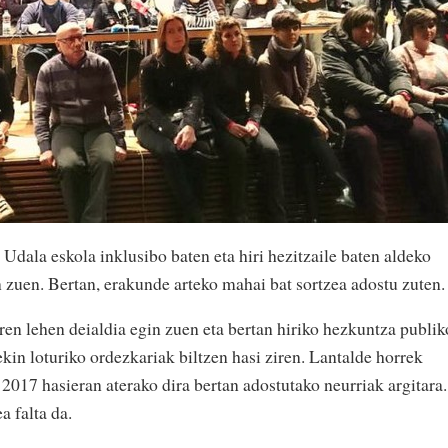
Udala eskola inklusibo baten eta hiri hezitzaile baten aldeko
zuen. Bertan, erakunde arteko mahai bat sortzea adostu zuten.
n lehen deialdia egin zuen eta bertan hiriko hezkuntza publik
kin loturiko ordezkariak biltzen hasi ziren. Lantalde horrek
 2017 hasieran aterako dira bertan adostutako neurriak argitara.
a falta da.