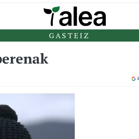
GASTEIZ
berenak