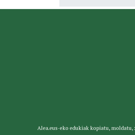
Alea.eus-eko edukiak kopiatu, moldatu, za