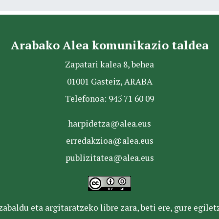
Arabako Alea komunikazio taldea
Zapatari kalea 8, behea
01001 Gasteiz, ARABA
Telefonoa: 945 71 60 09
harpidetza@alea.eus
erredakzioa@alea.eus
publizitatea@alea.eus
baldu eta argitaratzeko libre zara, beti ere, gure egile