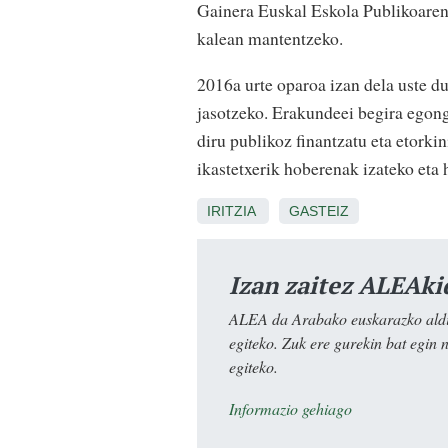
Gainera Euskal Eskola Publikoaren 
kalean mantentzeko.
2016a urte oparoa izan dela uste d
jasotzeko. Erakundeei begira egongo
diru publikoz finantzatu eta etorkin
ikastetxerik hoberenak izateko eta 
IRITZIA
GASTEIZ
Izan zaitez ALEAki
ALEA da Arabako euskarazko aldiz
egiteko. Zuk ere gurekin bat egin 
egiteko.
Informazio gehiago