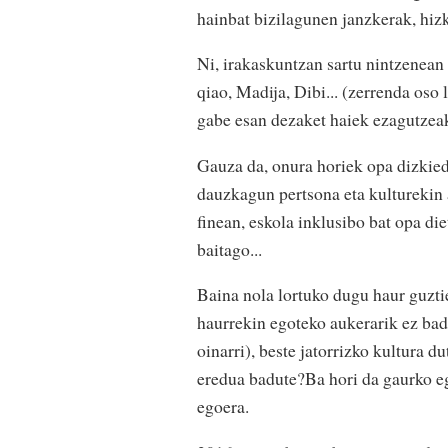
hainbat bizilagunen janzkerak, hizk
Ni, irakaskuntzan sartu nintzenean
qiao, Madija, Dibi... (zerrenda oso
gabe esan dezaket haiek ezagutzeak
Gauza da, onura horiek opa dizkieda
dauzkagun pertsona eta kulturekin 
finean, eskola inklusibo bat opa di
baitago...
Baina nola lortuko dugu haur guztie
haurrekin egoteko aukerarik ez badu
oinarri), beste jatorrizko kultura d
eredua badute?Ba hori da gaurko eg
egoera.