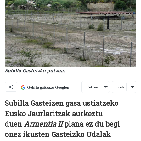
Subilla Gasteizko putzua.
Entzun
Itzuli
Gehitu gaitzazu Googlen
Subilla Gasteizen gasa ustiatzeko
Eusko Jaurlaritzak aurkeztu
duen
Armentia II
plana ez du begi
onez ikusten Gasteizko Udalak