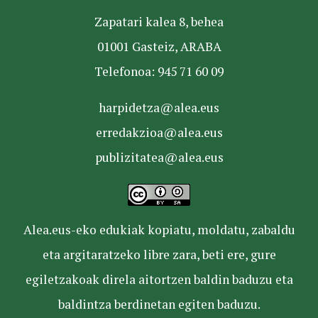
Zapatari kalea 8, behea
01001 Gasteiz, ARABA
Telefonoa: 945 71 60 09
harpidetza@alea.eus
erredakzioa@alea.eus
publizitatea@alea.eus
Alea.eus-eko edukiak kopiatu, moldatu, zabaldu
eta argitaratzeko libre zara, beti ere, gure
egiletzakoak direla aitortzen baldin baduzu eta
baldintza berdinetan egiten baduzu.