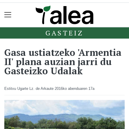
GASTEIZ
Gasa ustiatzeko 'Armentia
II' plana auzian jarri du
Gasteizko Udalak
Estitxu Ugarte Lz. de Arkaute
2016ko abenduaren 17a