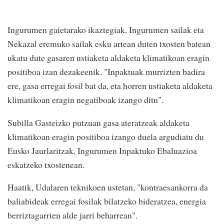
Ingurumen gaietarako ikaztegiak, Ingurumen sailak eta
Nekazal eremuko sailak esku artean duten txosten batean
ukatu dute gasaren ustiaketa aldaketa klimatikoan eragin
positiboa izan dezakeenik. "Inpaktuak murrizten badira
ere, gasa erregai fosil bat da, eta horren ustiaketa aldaketa
klimatikoan eragin negatiboak izango ditu".
Subilla Gasteizko putzuan gasa ateratzeak aldaketa
klimatikoan eragin positiboa izango duela argudiatu du
Eusko Jaurlaritzak, Ingurumen Inpaktuko Ebaluazioa
eskatzeko txostenean.
Haatik, Udalaren teknikoen ustetan, "kontraesankorra da
baliabideak erregai fosilak bilatzeko bideratzea, energia
berriztagarrien alde jarri beharrean".