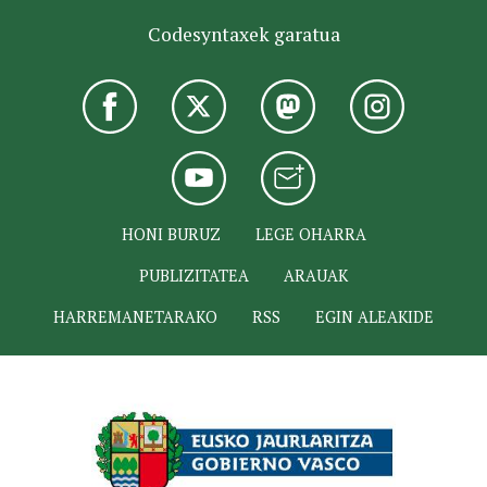
Codesyntaxek garatua
HONI BURUZ
LEGE OHARRA
PUBLIZITATEA
ARAUAK
HARREMANETARAKO
RSS
EGIN ALEAKIDE