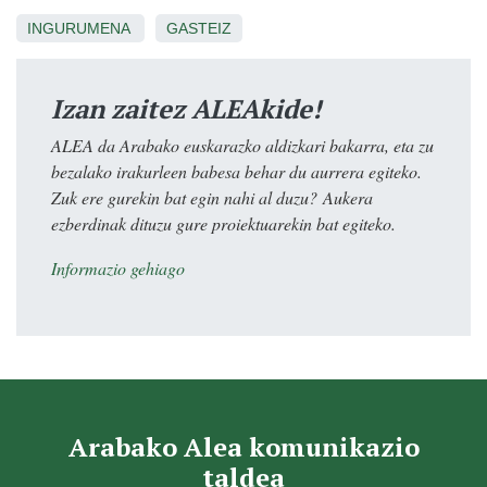
INGURUMENA
GASTEIZ
Izan zaitez ALEAkide!
ALEA da Arabako euskarazko aldizkari bakarra, eta zu
bezalako irakurleen babesa behar du aurrera egiteko.
Zuk ere gurekin bat egin nahi al duzu? Aukera
ezberdinak dituzu gure proiektuarekin bat egiteko.
Informazio gehiago
Arabako Alea komunikazio
taldea