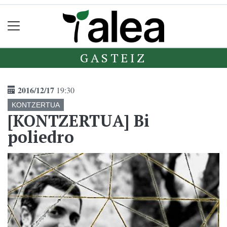
GASTEIZ
2016/12/17
19:30
KONTZERTUA
[KONTZERTUA] Bi
poliedro