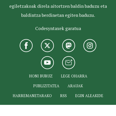
egiletzakoak direla aitortzen baldin baduzu eta
baldintza berdinetan egiten baduzu.
Codesyntaxek garatua
HONI BURUZ
LEGE OHARRA
PUBLIZITATEA
ARAUAK
HARREMANETARAKO
RSS
EGIN ALEAKIDE