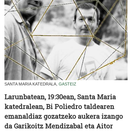
SANTA MARIA KATEDRALA,
GASTEIZ
Larunbatean, 19:30ean, Santa Maria
katedralean, Bi Poliedro taldearen
emanaldiaz gozatzeko aukera izango
da Garikoitz Mendizabal eta Aitor