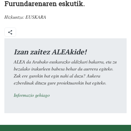
Furundarenaren eskutik.
Hizkuntza:
EUSKARA
Izan zaitez ALEAkide!
ALEA da Arabako euskarazko aldizkari bakarra, eta zu
bezalako irakurleen babesa behar du aurrera egiteko.
Zuk ere gurekin bat egin nahi al duzu? Aukera
ezberdinak dituzu gure proiektuarekin bat egiteko.
Informazio gehiago