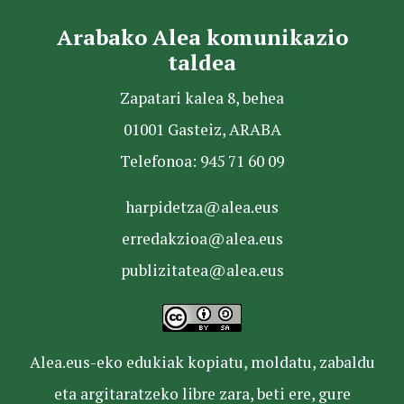
Arabako Alea komunikazio
taldea
Zapatari kalea 8, behea
01001 Gasteiz, ARABA
Telefonoa: 945 71 60 09
harpidetza@alea.eus
erredakzioa@alea.eus
publizitatea@alea.eus
Alea.eus-eko edukiak kopiatu, moldatu, zabaldu
eta argitaratzeko libre zara, beti ere, gure