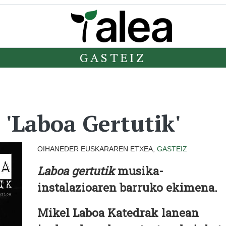
GASTEIZ
'Laboa Gertutik'
OIHANEDER EUSKARAREN ETXEA,
GASTEIZ
Laboa gertutik
musika-
instalazioaren barruko ekimena.
Mikel Laboa Katedrak lanean