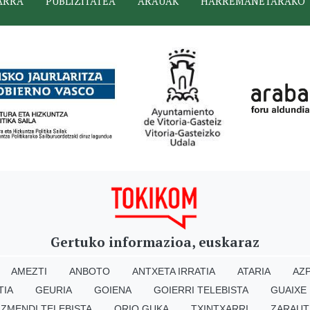
ARRA
PUBLIZITATEA
ARAUAK
HARREMANETARAKO
Gertuko informazioa, euskaraz
AMEZTI
ANBOTO
ANTXETA IRRATIA
ATARIA
AZP
TIA
GEURIA
GOIENA
GOIERRI TELEBISTA
GUAIXE
IZMENDI TELEBISTA
ORIO GUKA
TXINTXARRI
ZARAUT