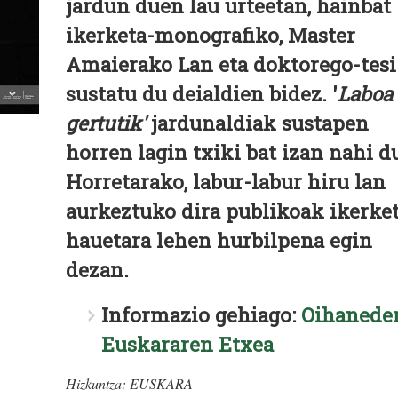
jardun duen lau urteetan, hainbat
ikerketa-monografiko, Master
Amaierako Lan eta doktorego-tesi
sustatu du deialdien bidez. '
Laboa
gertutik'
jardunaldiak sustapen
horren lagin txiki bat izan nahi d
Horretarako, labur-labur hiru lan
aurkeztuko dira publikoak ikerke
hauetara lehen hurbilpena egin
dezan.
Informazio gehiago:
Oihanede
Euskararen Etxea
Hizkuntza:
EUSKARA