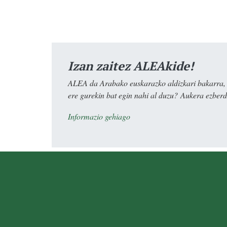
Izan zaitez ALEAkide!
ALEA da Arabako euskarazko aldizkari bakarra, e
ere gurekin bat egin nahi al duzu? Aukera ezberdi
Informazio gehiago