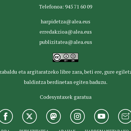
Telefonoa: 945 71 60 09
harpidetza@alea.eus
erredakzioa@alea.eus
publizitatea@alea.eus
baldu eta argitaratzeko libre zara, beti ere, gure egile
baldintza berdinetan egiten baduzu.
Codesyntaxek garatua