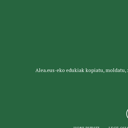
Alea.eus-eko edukiak kopiatu, moldatu, za