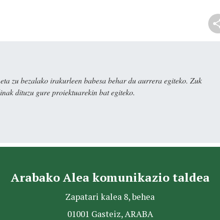
ta zu bezalako irakurleen babesa behar du aurrera egiteko. Zuk
nak dituzu gure proiektuarekin bat egiteko.
Arabako Alea komunikazio taldea
Zapatari kalea 8, behea
01001 Gasteiz, ARABA