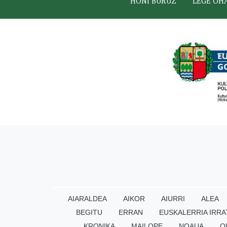
HONI BURUZ
LEGE OH
AIARALDEA
AIKOR
AIURRI
ALEA
BEGITU
ERRAN
EUSKALERRIA IRRA
KRONIKA
MAILOPE
NOAUA
O