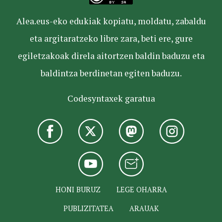
Alea.eus-eko edukiak kopiatu, moldatu, zabaldu
eta argitaratzeko libre zara, beti ere, gure
egiletzakoak direla aitortzen baldin baduzu eta
baldintza berdinetan egiten baduzu.
Codesyntaxek garatua
HONI BURUZ
LEGE OHARRA
PUBLIZITATEA
ARAUAK