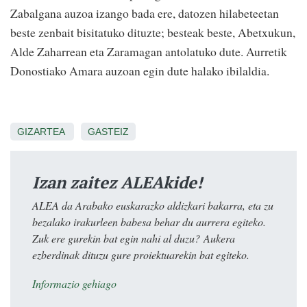
Zabalgana auzoa izango bada ere, datozen hilabeteetan
beste zenbait bisitatuko dituzte; besteak beste, Abetxukun,
Alde Zaharrean eta Zaramagan antolatuko dute. Aurretik
Donostiako Amara auzoan egin dute halako ibilaldia.
GIZARTEA
GASTEIZ
Izan zaitez ALEAkide!
ALEA da Arabako euskarazko aldizkari bakarra, eta zu
bezalako irakurleen babesa behar du aurrera egiteko.
Zuk ere gurekin bat egin nahi al duzu? Aukera
ezberdinak dituzu gure proiektuarekin bat egiteko.
Informazio gehiago