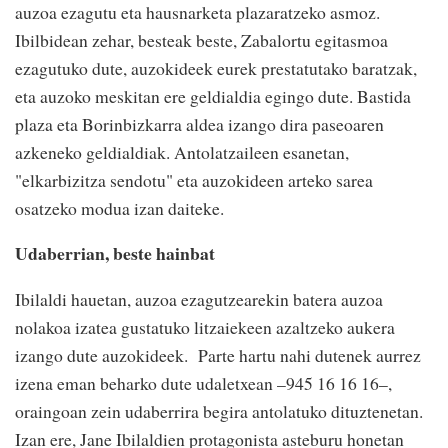
auzoa ezagutu eta hausnarketa plazaratzeko asmoz.
Ibilbidean zehar, besteak beste, Zabalortu egitasmoa
ezagutuko dute, auzokideek eurek prestatutako baratzak,
eta auzoko meskitan ere geldialdia egingo dute. Bastida
plaza eta Borinbizkarra aldea izango dira paseoaren
azkeneko geldialdiak. Antolatzaileen esanetan,
"elkarbizitza sendotu" eta auzokideen arteko sarea
osatzeko modua izan daiteke.
Udaberrian, beste hainbat
Ibilaldi hauetan, auzoa ezagutzearekin batera auzoa
nolakoa izatea gustatuko litzaiekeen azaltzeko aukera
izango dute auzokideek. Parte hartu nahi dutenek aurrez
izena eman beharko dute udaletxean –945 16 16 16–,
oraingoan zein udaberrira begira antolatuko dituztenetan.
Izan ere, Jane Ibilaldien protagonista asteburu honetan