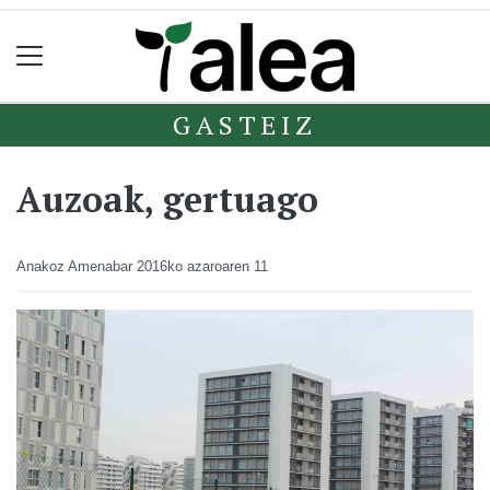
GASTEIZ
Auzoak, gertuago
Anakoz Amenabar
2016ko azaroaren 11