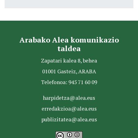
Arabako Alea komunikazio
taldea
Zapatari kalea 8, behea
01001 Gasteiz, ARABA
Telefonoa: 945 71 60 09
harpidetza@alea.eus
erredakzioa@alea.eus
publizitatea@alea.eus