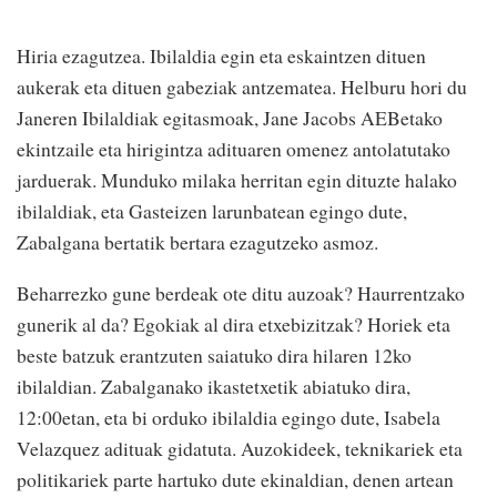
Hiria ezagutzea. Ibilaldia egin eta eskaintzen dituen
aukerak eta dituen gabeziak antzematea. Helburu hori du
Janeren Ibilaldiak egitasmoak, Jane Jacobs AEBetako
ekintzaile eta hirigintza adituaren omenez antolatutako
jarduerak. Munduko milaka herritan egin dituzte halako
ibilaldiak, eta Gasteizen larunbatean egingo dute,
Zabalgana bertatik bertara ezagutzeko asmoz.
Beharrezko gune berdeak ote ditu auzoak? Haurrentzako
gunerik al da? Egokiak al dira etxebizitzak? Horiek eta
beste batzuk erantzuten saiatuko dira hilaren 12ko
ibilaldian. Zabalganako ikastetxetik abiatuko dira,
12:00etan, eta bi orduko ibilaldia egingo dute, Isabela
Velazquez adituak gidatuta. Auzokideek, teknikariek eta
politikariek parte hartuko dute ekinaldian, denen artean