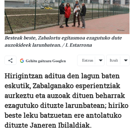
Besteak beste, Zabalortu egitasmoa ezagutuko dute
auzokideek larunbatean. / I. Estarrona
Entzun
Itzuli
Gehitu gaitzazu Googlen
Hirigintzan aditua den lagun baten
eskutik, Zabalganako esperientziak
aurkeztu eta auzoak dituen beharrak
ezagutuko dituzte larunbatean; hiriko
beste leku batzuetan ere antolatuko
dituzte Janeren Ibilaldiak.