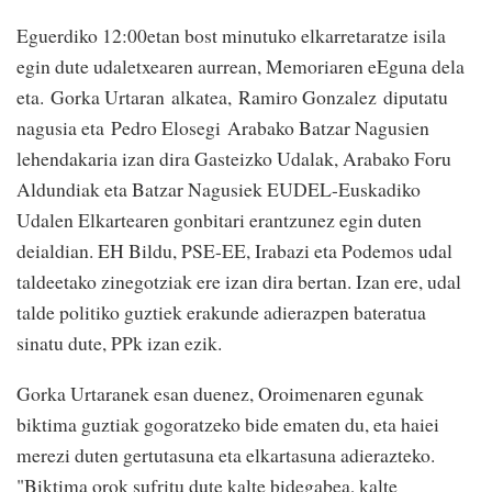
Eguerdiko 12:00etan bost minutuko elkarretaratze isila
egin dute udaletxearen aurrean, Memoriaren eEguna dela
eta. Gorka Urtaran alkatea, Ramiro Gonzalez diputatu
nagusia eta Pedro Elosegi Arabako Batzar Nagusien
lehendakaria izan dira Gasteizko Udalak, Arabako Foru
Aldundiak eta Batzar Nagusiek EUDEL-Euskadiko
Udalen Elkartearen gonbitari erantzunez egin duten
deialdian. EH Bildu, PSE-EE, Irabazi eta Podemos udal
taldeetako zinegotziak ere izan dira bertan. Izan ere, udal
talde politiko guztiek erakunde adierazpen bateratua
sinatu dute, PPk izan ezik.
Gorka Urtaranek esan duenez, Oroimenaren egunak
biktima guztiak gogoratzeko bide ematen du, eta haiei
merezi duten gertutasuna eta elkartasuna adierazteko.
"Biktima orok sufritu dute kalte bidegabea, kalte