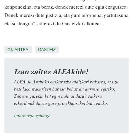
konponezina, eta beraz, denek merezi dute egia ezagutzea.
Denek merezi dute justizia, eta gure aitorpena, gertutasuna
eta sostengua", adierazi du Gasteizko alkateak.
GIZARTEA
GASTEIZ
Izan zaitez ALEAkide!
ALEA da Arabako euskarazko aldizkari bakarra, eta zu
bezalako irakurleen babesa behar du aurrera egiteko.
Zuk ere gurekin bat egin nahi al duzu? Aukera
ezberdinak dituzu gure proiektuarekin bat egiteko.
Informazio gehiago