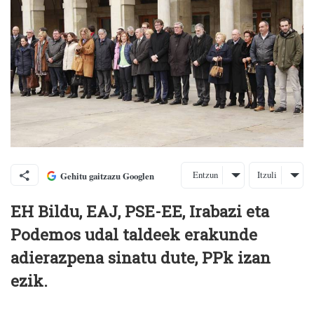
Entzun
Itzuli
Gehitu gaitzazu Googlen
EH Bildu, EAJ, PSE-EE, Irabazi eta
Podemos udal taldeek erakunde
adierazpena sinatu dute, PPk izan
ezik.