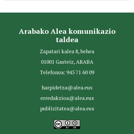
Arabako Alea komunikazio
taldea
Zapatari kalea 8, behea
01001 Gasteiz, ARABA
Telefonoa: 945 71 60 09
harpidetza@alea.eus
erredakzioa@alea.eus
publizitatea@alea.eus