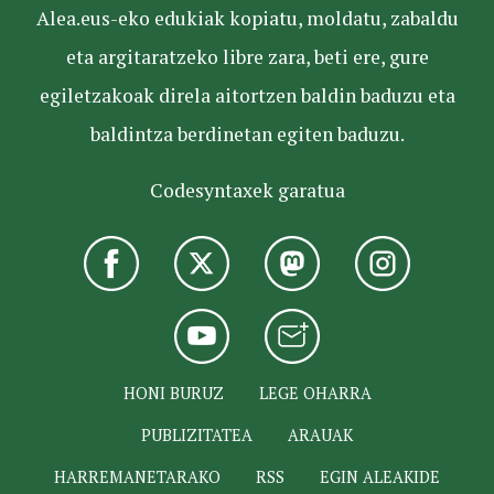
Alea.eus-eko edukiak kopiatu, moldatu, zabaldu
eta argitaratzeko libre zara, beti ere, gure
egiletzakoak direla aitortzen baldin baduzu eta
baldintza berdinetan egiten baduzu.
Codesyntaxek garatua
HONI BURUZ
LEGE OHARRA
PUBLIZITATEA
ARAUAK
HARREMANETARAKO
RSS
EGIN ALEAKIDE