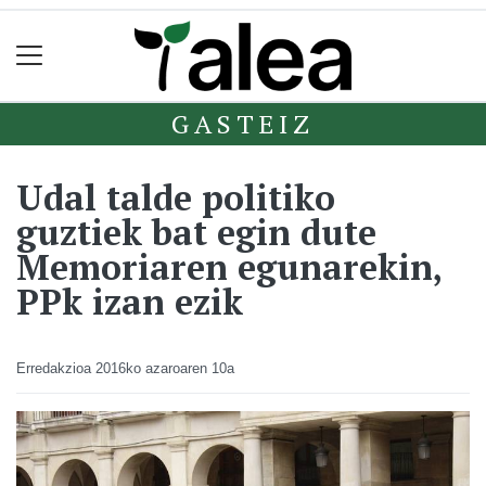
GASTEIZ
Udal talde politiko
guztiek bat egin dute
Memoriaren egunarekin,
PPk izan ezik
Erredakzioa
2016ko azaroaren 10a