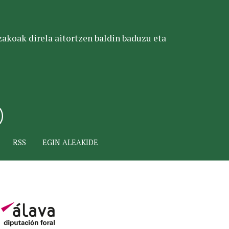
tzakoak direla aitortzen baldin baduzu eta
RSS
EGIN ALEAKIDE