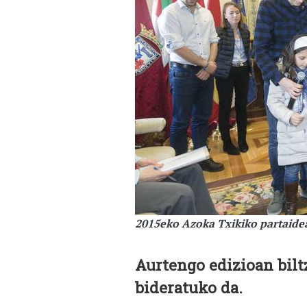
2015eko Azoka Txikiko partaide
Aurtengo edizioan bilt
bideratuko da.