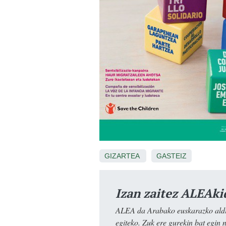
GIZARTEA
GASTEIZ
Izan zaitez ALEAki
ALEA da Arabako euskarazko aldiz
egiteko. Zuk ere gurekin bat egin 