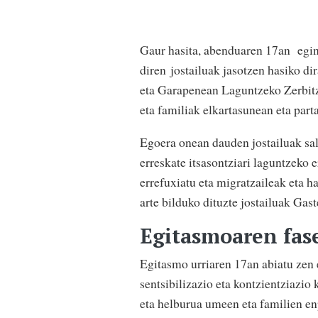
Gaur hasita, abenduaren 17an egin
diren jostailuak jasotzen hasiko d
eta Garapenean Laguntzeko Zerbitz
eta familiak elkartasunean eta part
Egoera onean dauden jostailuak sa
erreskate itsasontziari laguntzeko 
errefuxiatu eta migratzaileak eta h
arte bilduko dituzte jostailuak Gas
Egitasmoaren fas
Egitasmo urriaren 17an abiatu zen
sentsibilizazio eta kontzientziazio
eta helburua umeen eta familien enp