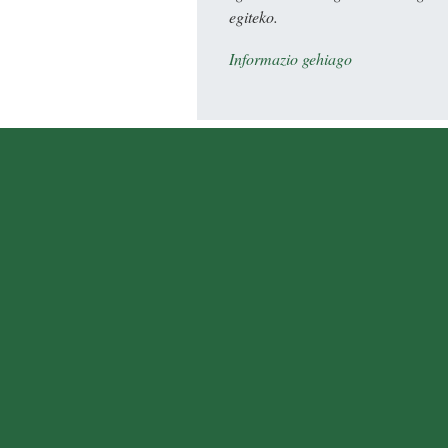
egiteko.
Informazio gehiago