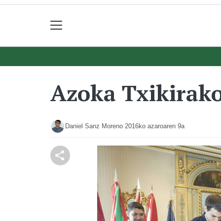
Azoka Txikirako 
Daniel Sanz Moreno
2016ko azaroaren 9a