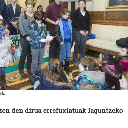
ak.
zen den dirua errefuxiatuak laguntzeko