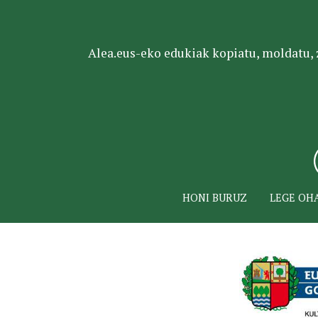
Alea.eus-eko edukiak kopiatu, moldatu, za
HONI BURUZ
LEGE OH