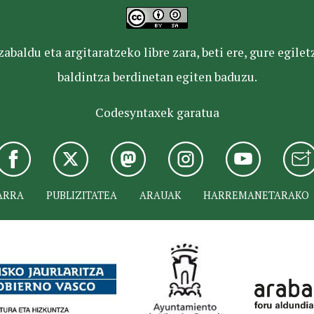
baldu eta argitaratzeko libre zara, beti ere, gure egile
baldintza berdinetan egiten baduzu.
Codesyntaxek garatua
ARRA
PUBLIZITATEA
ARAUAK
HARREMANETARAKO