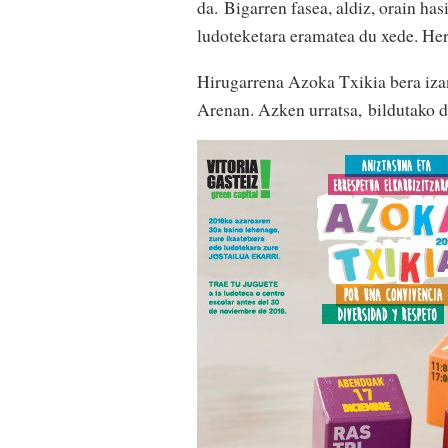
da. Bigarren fasea, aldiz, orain ha
ludoteketara eramatea du xede. Her
Hirugarrena Azoka Txikia bera izan
Arenan. Azken urratsa, bildutako 