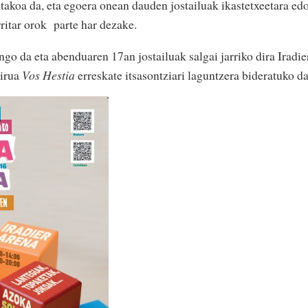
sitakoa da, eta egoera onean dauden jostailuak ikastetxeetara ed
ritar orok parte har dezake.
go da eta abenduaren 17an jostailuak salgai jarriko dira Iradie
dirua
Vos Hestia
erreskate itsasontziari laguntzera bideratuko d