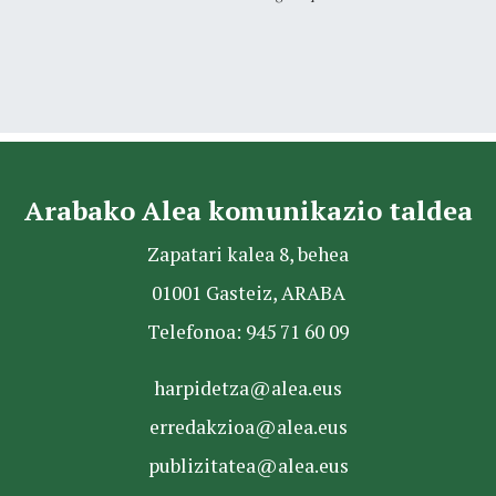
Arabako Alea komunikazio taldea
Zapatari kalea 8, behea
01001 Gasteiz, ARABA
Telefonoa: 945 71 60 09
harpidetza@alea.eus
erredakzioa@alea.eus
publizitatea@alea.eus