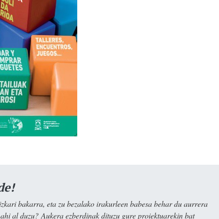
de!
kari bakarra, eta zu bezalako irakurleen babesa behar du aurrera
nahi al duzu? Aukera ezberdinak dituzu gure proiektuarekin bat