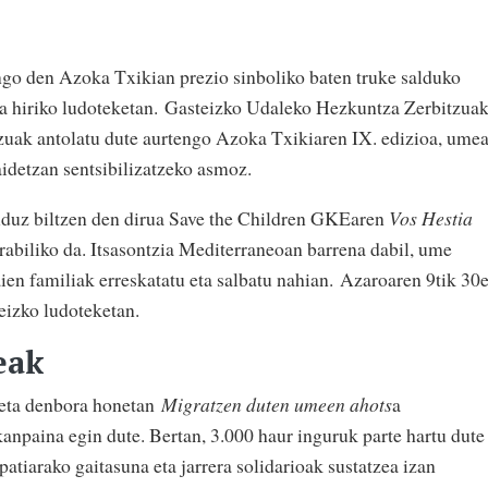
go den Azoka Txikian prezio sinboliko baten truke salduko
ira hiriko ludoteketan. Gasteizko Udaleko Hezkuntza Zerbitzua
uak antolatu dute aurtengo Azoka Txikiaren IX. edizioa, ume
aidetzan sentsibilizatzeko asmoz.
lduz biltzen den dirua Save the Children GKEaren
Vos Hestia
erabiliko da. Itsasontzia Mediterraneoan barrena dabil, ume
aien familiak erreskatatu eta salbatu nahian. Azaroaren 9tik 30
teizko ludoteketan.
eak
 eta denbora honetan
Migratzen duten umeen ahots
a
 kanpaina egin dute. Bertan, 3.000 haur inguruk parte hartu dute
atiarako gaitasuna eta jarrera solidarioak sustatzea izan