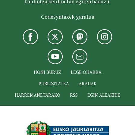
baldintza berdinetan egiten baduzu.
Codesyntaxek garatua
HONI BURUZ
LEGE OHARRA
PUBLIZITATEA
ARAUAK
HARREMANETARAKO
RSS
EGIN ALEAKIDE