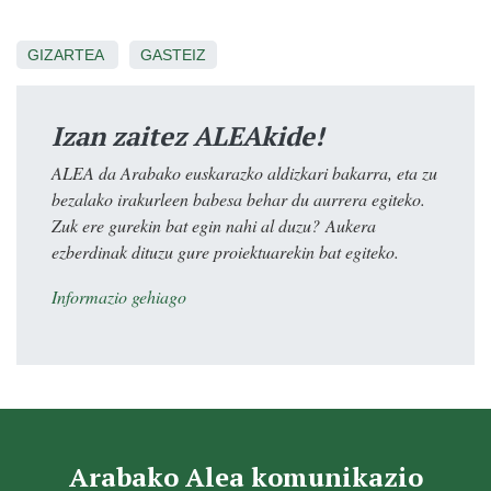
GIZARTEA
GASTEIZ
Izan zaitez ALEAkide!
ALEA da Arabako euskarazko aldizkari bakarra, eta zu
bezalako irakurleen babesa behar du aurrera egiteko.
Zuk ere gurekin bat egin nahi al duzu? Aukera
ezberdinak dituzu gure proiektuarekin bat egiteko.
Informazio gehiago
Arabako Alea komunikazio