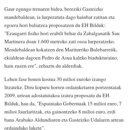
Gaur egungo trenaren bidea, bereziki Gasteizko
mandebaldean, ia lurperatuta dago hainbat zatitan eta
egoera hori baliatzea proposatzen du EH Bilduk:
"Ezaugarri fisiko hori erabili behar da Zabalganatik San
Martinera doan 1.600 metroko zati osoa lurperatzeko.
Mendebaldean kokatzen den Mariturriko Bulebarretik,
ekialdean dagoen Pedro de Asua kaleko biadukturaino,
hain zuzen ere", zehaztu du alderdiak.
Lehen fase honen kostua 30 milioi euroko izango
litzateke. Diru kopuru horren ordainketaren portzentaiak
2009. urtean adostatutakoa izatea proposatu du EH
Bilduk, hau da, "Espainiako Gobernuak 15 milioi euro, 7
milioi Jaurlaritzak, eta gainontzeko 8 milioi euro, erdi
bana Arabako Aldundiaren eta Gasteizko Udalaren artean
ordainduko lukete".