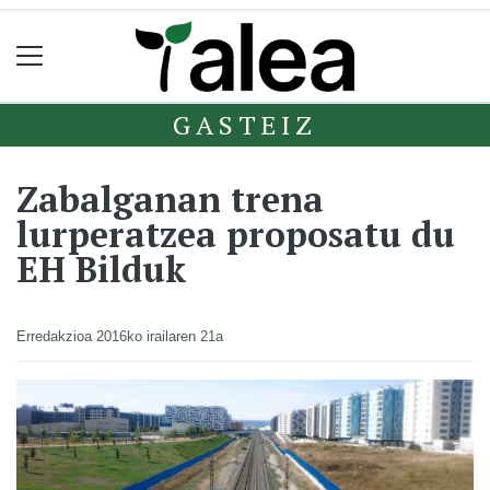
GASTEIZ
Zabalganan trena
lurperatzea proposatu du
EH Bilduk
Erredakzioa
2016ko irailaren 21a