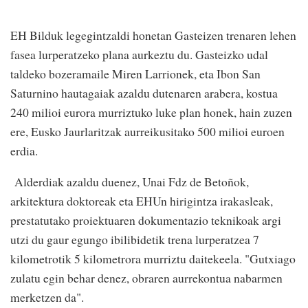
EH Bilduk legegintzaldi honetan Gasteizen trenaren lehen
fasea lurperatzeko plana aurkeztu du. Gasteizko udal
taldeko bozeramaile Miren Larrionek, eta Ibon San
Saturnino hautagaiak azaldu dutenaren arabera, kostua
240 milioi eurora murriztuko luke plan honek, hain zuzen
ere, Eusko Jaurlaritzak aurreikusitako 500 milioi euroen
erdia.
Alderdiak azaldu duenez, Unai Fdz de Betoñok,
arkitektura doktoreak eta EHUn hirigintza irakasleak,
prestatutako proiektuaren dokumentazio teknikoak argi
utzi du gaur egungo ibilibidetik trena lurperatzea 7
kilometrotik 5 kilometrora murriztu daitekeela. "Gutxiago
zulatu egin behar denez, obraren aurrekontua nabarmen
merketzen da".