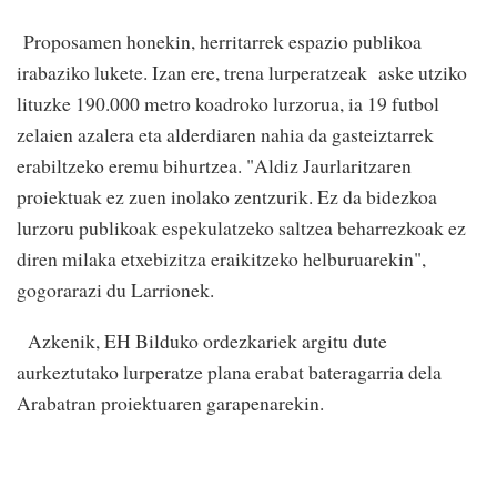
Proposamen honekin, herritarrek espazio publikoa
irabaziko lukete. Izan ere, trena lurperatzeak aske utziko
lituzke 190.000 metro koadroko lurzorua, ia 19 futbol
zelaien azalera eta alderdiaren nahia da gasteiztarrek
erabiltzeko eremu bihurtzea. "Aldiz Jaurlaritzaren
proiektuak ez zuen inolako zentzurik. Ez da bidezkoa
lurzoru publikoak espekulatzeko saltzea beharrezkoak ez
diren milaka etxebizitza eraikitzeko helburuarekin",
gogorarazi du Larrionek.
Azkenik, EH Bilduko ordezkariek argitu dute
aurkeztutako lurperatze plana erabat bateragarria dela
Arabatran proiektuaren garapenarekin.