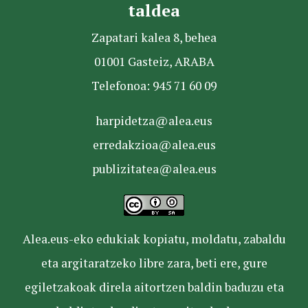
taldea
Zapatari kalea 8, behea
01001 Gasteiz, ARABA
Telefonoa: 945 71 60 09
harpidetza@alea.eus
erredakzioa@alea.eus
publizitatea@alea.eus
Alea.eus-eko edukiak kopiatu, moldatu, zabaldu
eta argitaratzeko libre zara, beti ere, gure
egiletzakoak direla aitortzen baldin baduzu eta