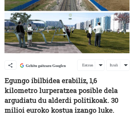
Entzun
Itzuli
Gehitu gaitzazu Googlen
Egungo ibilbidea erabiliz, 1,6
kilometro lurperatzea posible dela
argudiatu du alderdi politikoak. 30
milioi euroko kostua izango luke.