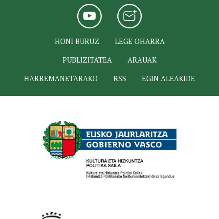
HONI BURUZ
LEGE OHARRA
PUBLIZITATEA
ARAUAK
HARREMANETARAKO
RSS
EGIN ALEAKIDE