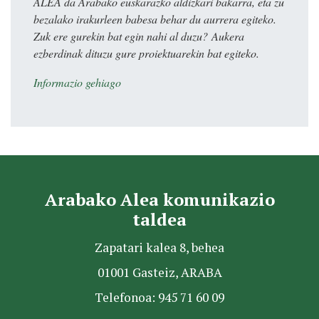
ALEA da Arabako euskarazko aldizkari bakarra, eta zu
bezalako irakurleen babesa behar du aurrera egiteko.
Zuk ere gurekin bat egin nahi al duzu? Aukera
ezberdinak dituzu gure proiektuarekin bat egiteko.
Informazio gehiago
Arabako Alea komunikazio
taldea
Zapatari kalea 8, behea
01001 Gasteiz, ARABA
Telefonoa: 945 71 60 09