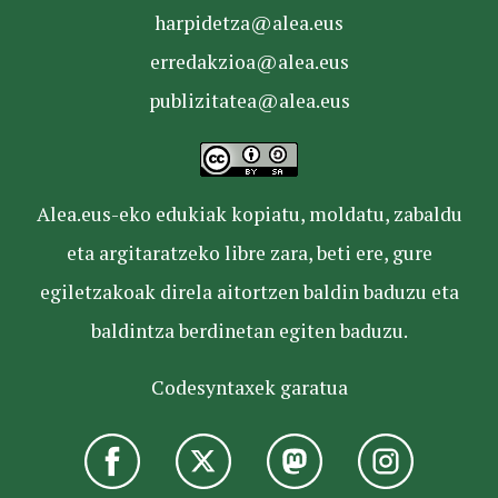
harpidetza@alea.eus
erredakzioa@alea.eus
publizitatea@alea.eus
Alea.eus-eko edukiak kopiatu, moldatu, zabaldu
eta argitaratzeko libre zara, beti ere, gure
egiletzakoak direla aitortzen baldin baduzu eta
baldintza berdinetan egiten baduzu.
Codesyntaxek garatua