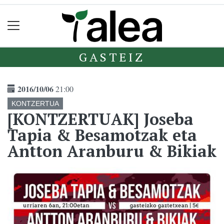
GASTEIZ
2016/10/06
21:00
KONTZERTUA
[KONTZERTUAK] Joseba
Tapia & Besamotzak eta
Antton Aranburu & Bikiak