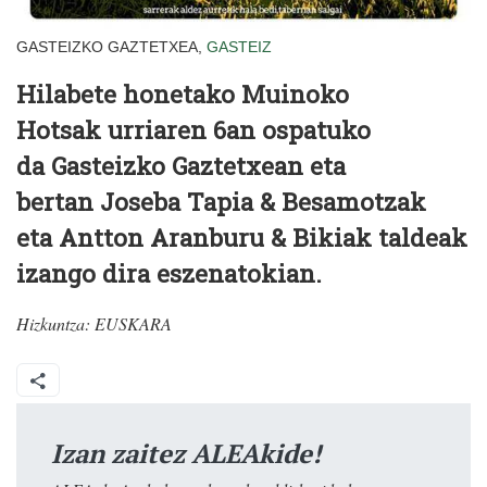
GASTEIZKO GAZTETXEA,
GASTEIZ
Hilabete honetako
Muinoko
Hotsak
urriaren 6an ospatuko
da
Gasteizko Gaztetxea
n eta
bertan
Joseba Tapia
& Besamotzak
eta
Antton Aranburu
& Bikiak taldeak
izango dira eszenatokian.
Hizkuntza:
EUSKARA
Izan zaitez ALEAkide!