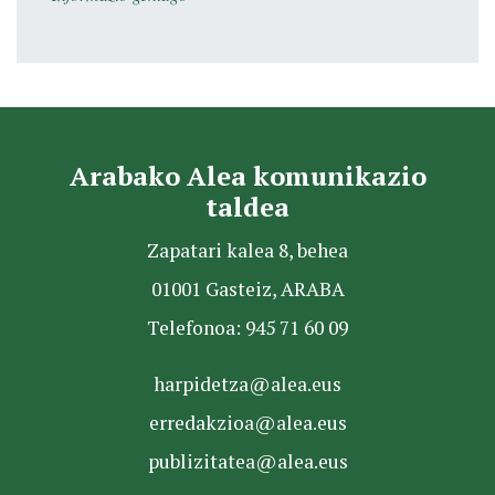
Arabako Alea komunikazio
taldea
Zapatari kalea 8, behea
01001 Gasteiz, ARABA
Telefonoa: 945 71 60 09
harpidetza@alea.eus
erredakzioa@alea.eus
publizitatea@alea.eus