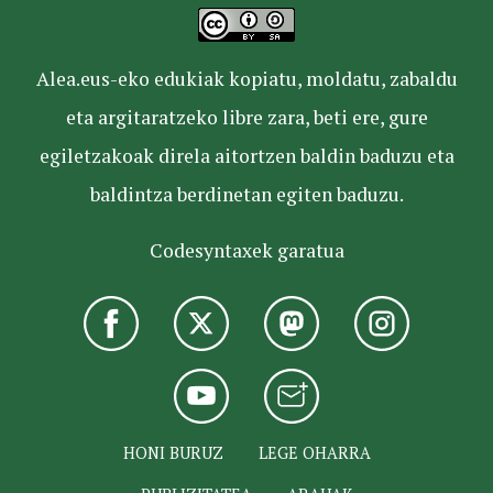
Alea.eus-eko edukiak kopiatu, moldatu, zabaldu
eta argitaratzeko libre zara, beti ere, gure
egiletzakoak direla aitortzen baldin baduzu eta
baldintza berdinetan egiten baduzu.
Codesyntaxek garatua
HONI BURUZ
LEGE OHARRA