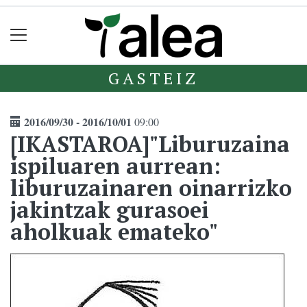
GASTEIZ
2016/09/30 - 2016/10/01
09:00
[IKASTAROA]"Liburuzaina
ispiluaren aurrean:
liburuzainaren oinarrizko
jakintzak gurasoei
aholkuak emateko"