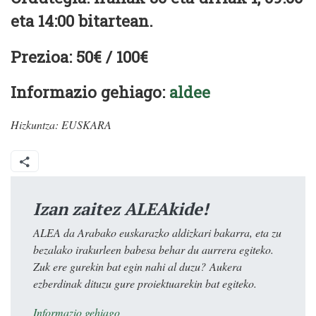
eta 14:00 bitartean.
Prezioa: 50€ / 100€
Informazio gehiago:
aldee
Hizkuntza:
EUSKARA
Izan zaitez ALEAkide!
ALEA da Arabako euskarazko aldizkari bakarra, eta zu
bezalako irakurleen babesa behar du aurrera egiteko.
Zuk ere gurekin bat egin nahi al duzu? Aukera
ezberdinak dituzu gure proiektuarekin bat egiteko.
Informazio gehiago