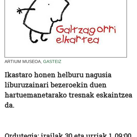
ARTIUM MUSEOA,
GASTEIZ
Ikastaro honen helburu nagusia
liburuzainari bezeroekin duen
hartuemanetarako tresnak eskaintzea
da.
Ordutegia: irailak 30 eta urriak 1, 09:00