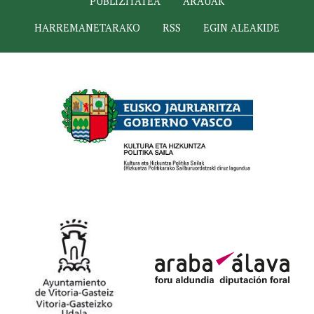
PUBLIZITATEA
ARAUAK
HARREMANETARAKO
RSS
EGIN ALEAKIDE