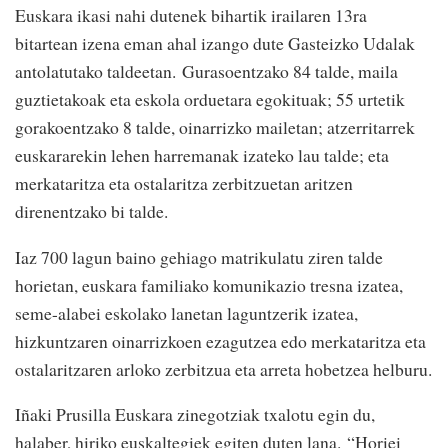
Euskara ikasi nahi dutenek bihartik irailaren 13ra
bitartean izena eman ahal izango dute Gasteizko Udalak
antolatutako taldeetan. Gurasoentzako 84 talde, maila
guztietakoak eta eskola orduetara egokituak; 55 urtetik
gorakoentzako 8 talde, oinarrizko mailetan; atzerritarrek
euskararekin lehen harremanak izateko lau talde; eta
merkataritza eta ostalaritza zerbitzuetan aritzen
direnentzako bi talde.
Iaz 700 lagun baino gehiago matrikulatu ziren talde
horietan, euskara familiako komunikazio tresna izatea,
seme-alabei eskolako lanetan laguntzerik izatea,
hizkuntzaren oinarrizkoen ezagutzea edo merkataritza eta
ostalaritzaren arloko zerbitzua eta arreta hobetzea helburu.
Iñaki Prusilla Euskara zinegotziak txalotu egin du,
halaber, hiriko euskaltegiek egiten duten lana. “Horiei