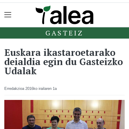
GASTEIZ
Euskara ikastaroetarako
deialdia egin du Gasteizko
Udalak
Erredakzioa
2016ko irailaren 1a