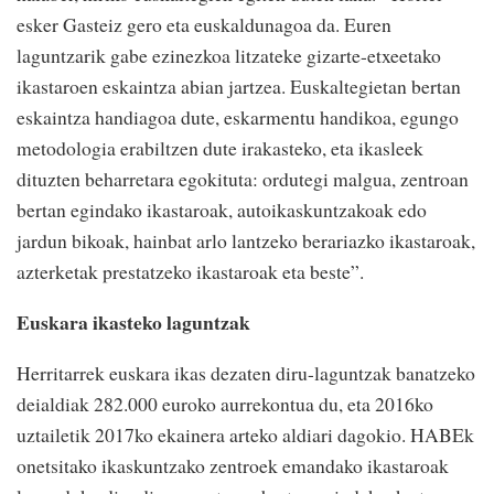
esker Gasteiz gero eta euskaldunagoa da. Euren
laguntzarik gabe ezinezkoa litzateke gizarte-etxeetako
ikastaroen eskaintza abian jartzea. Euskaltegietan bertan
eskaintza handiagoa dute, eskarmentu handikoa, egungo
metodologia erabiltzen dute irakasteko, eta ikasleek
dituzten beharretara egokituta: ordutegi malgua, zentroan
bertan egindako ikastaroak, autoikaskuntzakoak edo
jardun bikoak, hainbat arlo lantzeko berariazko ikastaroak,
azterketak prestatzeko ikastaroak eta beste”.
Euskara ikasteko laguntzak
Herritarrek euskara ikas dezaten diru-laguntzak banatzeko
deialdiak 282.000 euroko aurrekontua du, eta 2016ko
uztailetik 2017ko ekainera arteko aldiari dagokio. HABEk
onetsitako ikaskuntzako zentroek emandako ikastaroak