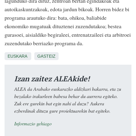
lagunduko dira diruz, zentroan bertan egindakoak eta
autoikaskuntzakoak, edota jardun bikoak. Horren bidez bi
programa arautuko dira: bata, ohikoa, baliabide
ekonomiko mugatuak dituztenei zuzendutakoa; bestea
gurasoei, aisialdiko begiraleei, entrenatzaileei eta arbitroei
zuzendutako berriazko programa da.
EUSKARA
GASTEIZ
Izan zaitez ALEAkide!
ALEA da Arabako euskarazko aldizkari bakarra, eta zu
bezalako irakurleen babesa behar du aurrera egiteko.
Zuk ere gurekin bat egin nahi al duzu? Aukera
ezberdinak dituzu gure proiektuarekin bat egiteko.
Informazio gehiago