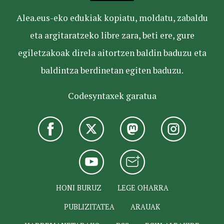
Alea.eus-eko edukiak kopiatu, moldatu, zabaldu
eta argitaratzeko libre zara, beti ere, gure
egiletzakoak direla aitortzen baldin baduzu eta
baldintza berdinetan egiten baduzu.
Codesyntaxek garatua
HONI BURUZ
LEGE OHARRA
PUBLIZITATEA
ARAUAK