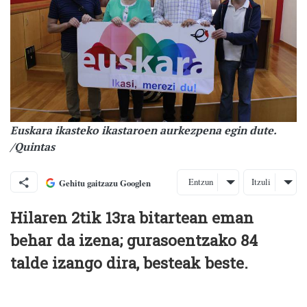
Euskara ikasteko ikastaroen aurkezpena egin dute.
/Quintas
Entzun
Itzuli
Gehitu gaitzazu Googlen
Hilaren 2tik 13ra bitartean eman
behar da izena; gurasoentzako 84
talde izango dira, besteak beste.