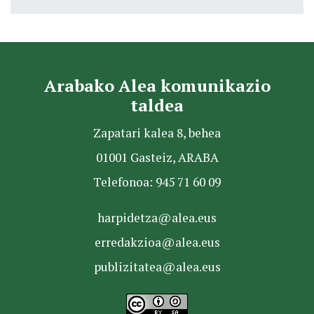
Arabako Alea komunikazio
taldea
Zapatari kalea 8, behea
01001 Gasteiz, ARABA
Telefonoa: 945 71 60 09
harpidetza@alea.eus
erredakzioa@alea.eus
publizitatea@alea.eus