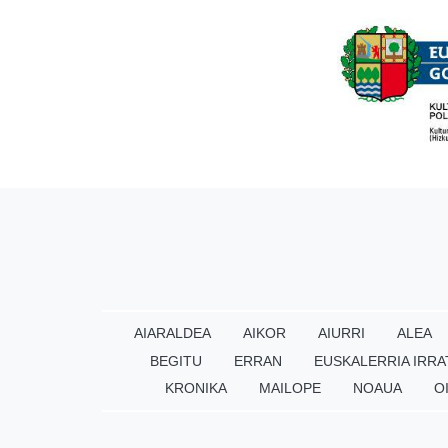
AIARALDEA
AIKOR
AIURRI
ALEA
BEGITU
ERRAN
EUSKALERRIA IRRA
KRONIKA
MAILOPE
NOAUA
O