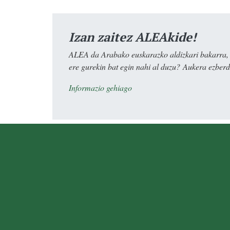
Izan zaitez ALEAkide!
ALEA da Arabako euskarazko aldizkari bakarra, e
ere gurekin bat egin nahi al duzu? Aukera ezberdi
Informazio gehiago