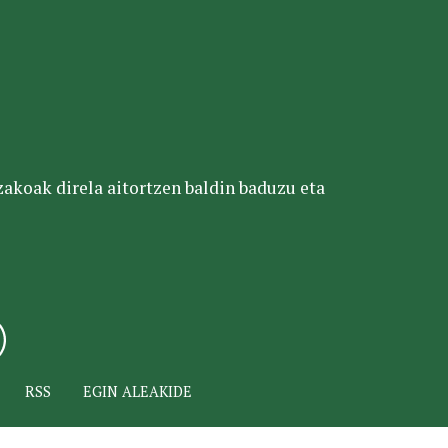
tzakoak direla aitortzen baldin baduzu eta
RSS
EGIN ALEAKIDE