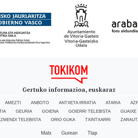
Gertuko informazioa, euskaraz
AMEZTI
ANBOTO
ANTXETA IRRATIA
ATARIA
AZP
TIA
GEURIA
GOIENA
GOIERRI TELEBISTA
GUAIXE
IZMENDI TELEBISTA
ORIO GUKA
TXINTXARRI
ZARAUT
Matx
Gurean
Ttap