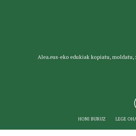
Alea.eus-eko edukiak kopiatu, moldatu, za
HONI BURUZ
LEGE OH