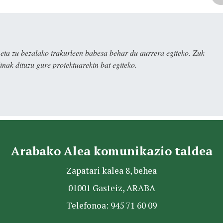
ta zu bezalako irakurleen babesa behar du aurrera egiteko. Zuk
nak dituzu gure proiektuarekin bat egiteko.
Arabako Alea komunikazio taldea
Zapatari kalea 8, behea
01001 Gasteiz, ARABA
Telefonoa: 945 71 60 09