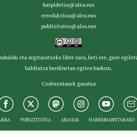
harpidetza@alea.eus
erredakzioa@alea.eus
publizitatea@alea.eus
baldu eta argitaratzeko libre zara, beti ere, gure egile
baldintza berdinetan egiten baduzu.
Codesyntaxek garatua
ARRA
PUBLIZITATEA
ARAUAK
HARREMANETARAKO