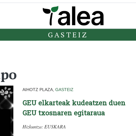
GASTEIZ
apo
AIHOTZ PLAZA,
GASTEIZ
GEU elkarteak kudeatzen duen
GEU txosnaren egitaraua
Hizkuntza:
EUSKARA