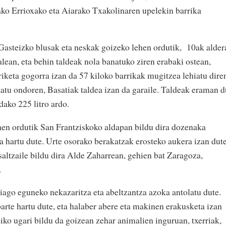
ako Errioxako eta Aiarako Txakolinaren upelekin barrika
e Gasteizko blusak eta neskak goizeko lehen ordutik, 10ak alder
alean, eta behin taldeak nola banatuko ziren erabaki ostean,
riketa gogorra izan da 57 kiloko barrikak mugitzea lehiatu dire
katu ondoren, Basatiak taldea izan da garaile. Taldeak eraman d
dako 225 litro ardo.
ehen ordutik San Frantziskoko aldapan bildu dira dozenaka
oa hartu dute. Urte osorako berakatzak erosteko aukera izan dut
saltzaile bildu dira Alde Zaharrean, gehien bat Zaragoza,
.
ago eguneko nekazaritza eta abeltzantza azoka antolatu dute.
arte hartu dute, eta halaber abere eta makinen erakusketa izan
iko ugari bildu da goizean zehar animalien inguruan, txerriak,