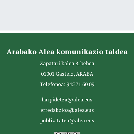
Arabako Alea komunikazio taldea
Zapatari kalea 8, behea
01001 Gasteiz, ARABA
Telefonoa: 945 71 60 09
harpidetza@alea.eus
erredakzioa@alea.eus
publizitatea@alea.eus