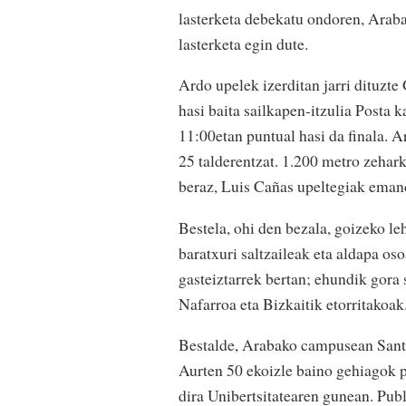
lasterketa debekatu ondoren, Arab
lasterketa egin dute.
Ardo upelek izerditan jarri dituzt
hasi baita sailkapen-itzulia Posta k
11:00etan puntual hasi da finala. A
25 talderentzat. 1.200 metro zehar
beraz, Luis Cañas upeltegiak eman
Bestela, ohi den bezala, goizeko l
baratxuri saltzaileak eta aldapa os
gasteiztarrek bertan; ehundik gora 
Nafarroa eta Bizkaitik etorritakoak
Bestalde, Arabako campusean Santi
Aurten 50 ekoizle baino gehiagok p
dira Unibertsitatearen gunean. Publ