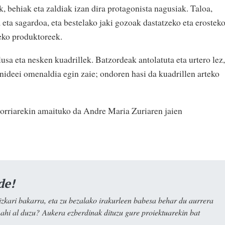
k, behiak eta zaldiak izan dira protagonista nagusiak. Taloa,
a eta sagardoa, eta bestelako jaki gozoak dastatzeko eta erostek
deko produktoreek.
usa eta nesken kuadrillek. Batzordeak antolatuta eta urtero lez,
nideei omenaldia egin zaie; ondoren hasi da kuadrillen arteko
torriarekin amaituko da Andre Maria Zuriaren jaien
de!
kari bakarra, eta zu bezalako irakurleen babesa behar du aurrera
nahi al duzu? Aukera ezberdinak dituzu gure proiektuarekin bat