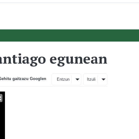
antiago egunean
Gehitu gaitzazu Googlen
Entzun
Itzuli