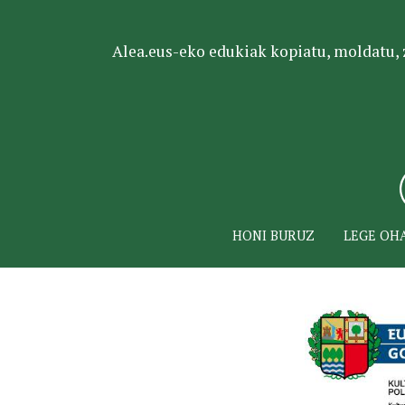
Alea.eus-eko edukiak kopiatu, moldatu, za
HONI BURUZ
LEGE OH