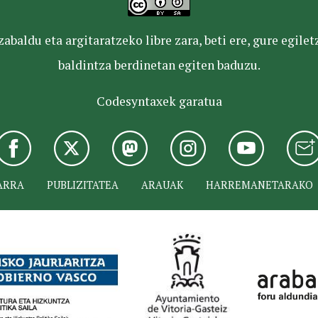
baldu eta argitaratzeko libre zara, beti ere, gure egile
baldintza berdinetan egiten baduzu.
Codesyntaxek garatua
ARRA
PUBLIZITATEA
ARAUAK
HARREMANETARAKO