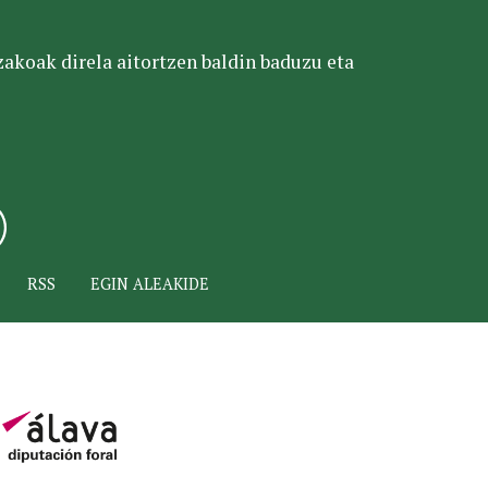
tzakoak direla aitortzen baldin baduzu eta
RSS
EGIN ALEAKIDE