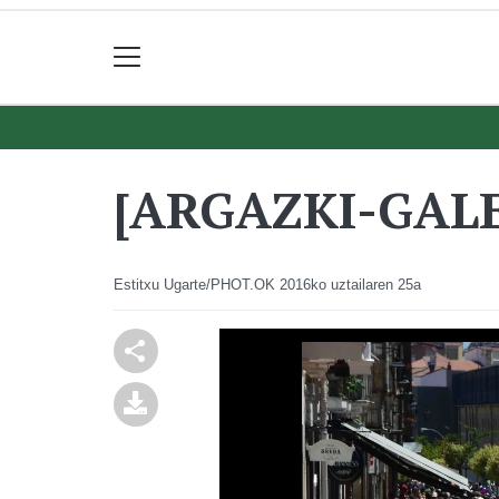
[ARGAZKI-GALER
Estitxu Ugarte/PHOT.OK
2016ko uztailaren 25a