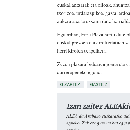
euskal antzarak eta oiloak, ahuntza
txorizoa, urdaiazpikoa, gazta, ardo
aukera aparta eskaini dute herrial
Eguerdian, Foru Plaza hartu dute bl
euskal presoen eta errefuxiatuen se
herri kirolen txapelketa.
Zezen plazara bidearen joana eta e
aurrerapeneko eguna.
GIZARTEA
GASTEIZ
Izan zaitez ALEAki
ALEA da Arabako euskarazko aldiz
egiteko. Zuk ere gurekin bat egin 
egiteko.