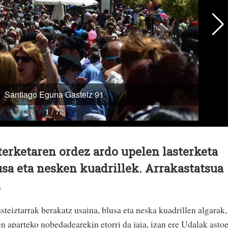
terketaren ordez ardo upelen lasterketa
usa eta nesken kuadrillek. Arrakastatsua
.
steiztarrak berakatz usaina, blusa eta neska kuadrillen algarak,
n aparteko nobedadearekin etorri da jaia, izan ere Udalak asto