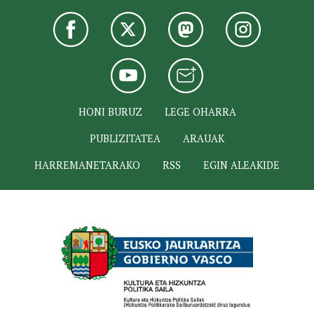
HONI BURUZ
LEGE OHARRA
PUBLIZITATEA
ARAUAK
HARREMANETARAKO
RSS
EGIN ALEAKIDE