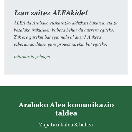
Izan zaitez ALEAkide!
ALEA da Arabako euskarazko aldizkari bakarra, eta zu
bezalako irakurleen babesa behar du aurrera egiteko.
Zuk ere gurekin bat egin nahi al duzu? Aukera
ezberdinak dituzu gure proiektuarekin bat egiteko.
Informazio gehiago
Arabako Alea komunikazio
taldea
Zapatari kalea 8, behea