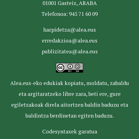
01001 Gasteiz, ARABA
Telefonoa: 945 71 60 09
harpidetza@alea.eus
erredakzioa@alea.eus
publizitatea@alea.eus
Alea.eus-eko edukiak kopiatu, moldatu, zabaldu
eta argitaratzeko libre zara, beti ere, gure
egiletzakoak direla aitortzen baldin baduzu eta
baldintza berdinetan egiten baduzu.
Codesyntaxek garatua