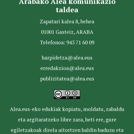
Arabako Alea komunikazio
taldea
Zapatari kalea 8, behea
01001 Gasteiz, ARABA
Telefonoa: 945 71 60 09
harpidetza@alea.eus
erredakzioa@alea.eus
publizitatea@alea.eus
Alea.eus-eko edukiak kopiatu, moldatu, zabaldu
eta argitaratzeko libre zara, beti ere, gure
egiletzakoak direla aitortzen baldin baduzu eta