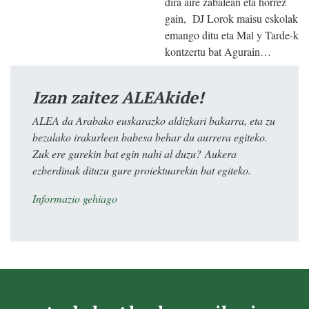
dira aire zabalean eta horrez
gain, DJ Lorok maisu eskolak
emango ditu eta Mal y Tarde-k
kontzertu bat Agurain…
Izan zaitez ALEAkide!
ALEA da Arabako euskarazko aldizkari bakarra, eta zu
bezalako irakurleen babesa behar du aurrera egiteko.
Zuk ere gurekin bat egin nahi al duzu? Aukera
ezberdinak dituzu gure proiektuarekin bat egiteko.
Informazio gehiago