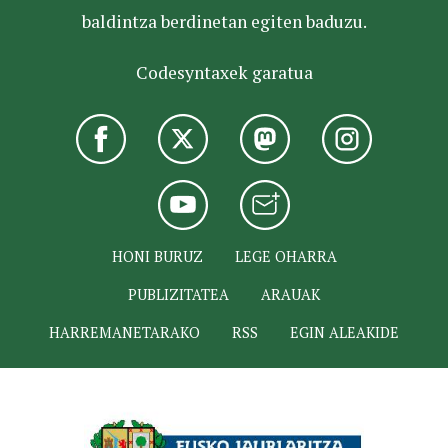
baldintza berdinetan egiten baduzu.
Codesyntaxek garatua
HONI BURUZ
LEGE OHARRA
PUBLIZITATEA
ARAUAK
HARREMANETARAKO
RSS
EGIN ALEAKIDE