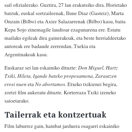
sail ofizialerako. Guztira, 27 lan erakutsiko dira. Horietako
batzuk, euskal sortzaileenak, Ilune Diaz (Gasteiz), Marta
Onzain (Bilbo) eta Axier Salazarrenak (Bilbo) kasu, baita
Kepa Sojo zinemagile laudioar ezagunarena ere. Estatu
mailako egileak dira gainerakoak, eta beste herrialdeetako
autoreak ere badaude zerrendan, Txekia eta
Argentinakoak kasu.
Euskaraz sei lan eskainiko dituzte:
Don Miguel, Hartz
Txiki, Hileta, Igande bateko proposamena, Zarautzen
erosi nuen
eta
No abortamos.
Etxeko txikienei begira,
zortzi film aukeratu dituzte. Korterraza Txiki izeneko
saioetarako.
Tailerrak eta kontzertuak
Film laburrez gain, hainbat jarduera osagarri eskainiko