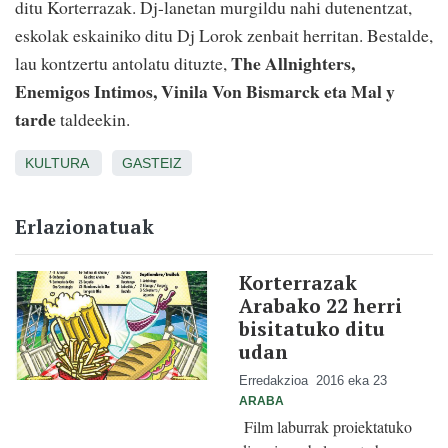
ditu Korterrazak. Dj-lanetan murgildu nahi dutenentzat,
eskolak eskainiko ditu Dj Lorok zenbait herritan. Bestalde,
The Allnighters,
lau kontzertu antolatu dituzte,
Enemigos Intimos, Vinila Von Bismarck eta Mal y
tarde
taldeekin.
KULTURA
GASTEIZ
Erlazionatuak
Korterrazak
Arabako 22 herri
bisitatuko ditu
udan
Erredakzioa
2016 eka 23
ARABA
Film laburrak proiektatuko