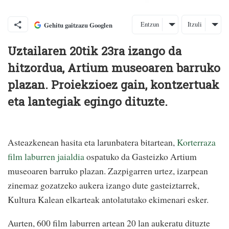
Entzun
Itzuli
Gehitu gaitzazu Googlen
Uztailaren 20tik 23ra izango da
hitzordua, Artium museoaren barruko
plazan. Proiekzioez gain, kontzertuak
eta lantegiak egingo dituzte.
Asteazkenean hasita eta larunbatera bitartean,
Korterraza
film laburren jaialdia
ospatuko da Gasteizko Artium
museoaren barruko plazan. Zazpigarren urtez, izarpean
zinemaz gozatzeko aukera izango dute gasteiztarrek,
Kultura Kalean elkarteak antolatutako ekimenari esker.
Aurten, 600 film laburren artean 20 lan aukeratu dituzte