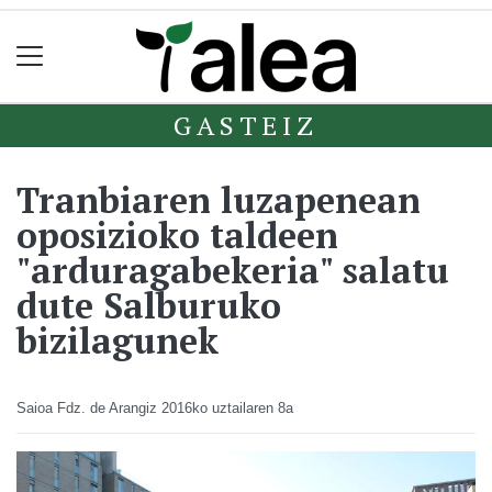
GASTEIZ
Tranbiaren luzapenean
oposizioko taldeen
"arduragabekeria" salatu
dute Salburuko
bizilagunek
Saioa Fdz. de Arangiz
2016ko uztailaren 8a