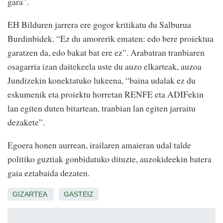
gara”.
EH Bilduren jarrera ere gogor kritikatu du Salburua
Burdinbidek. “Ez du amorerik ematen: edo bere proiektua
garatzen da, edo bakat bat ere ez”. Arabatran tranbiaren
osagarria izan daitekeela uste du auzo elkarteak, auzoa
Jundizekin konektatuko lukeena, “baina udalak ez du
eskumenik eta proiektu horretan RENFE eta ADIFekin
lan egiten duten bitartean, tranbian lan egiten jarraitu
dezakete”.
Egoera honen aurrean, irailaren amaieran udal talde
politiko guztiak gonbidatuko dituzte, auzokideekin batera
gaia eztabaida dezaten.
GIZARTEA
GASTEIZ