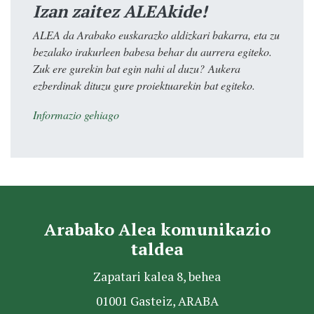
Izan zaitez ALEAkide!
ALEA da Arabako euskarazko aldizkari bakarra, eta zu
bezalako irakurleen babesa behar du aurrera egiteko.
Zuk ere gurekin bat egin nahi al duzu? Aukera
ezberdinak dituzu gure proiektuarekin bat egiteko.
Informazio gehiago
Arabako Alea komunikazio
taldea
Zapatari kalea 8, behea
01001 Gasteiz, ARABA