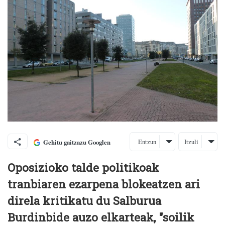
Entzun
Itzuli
Gehitu gaitzazu Googlen
Oposizioko talde politikoak
tranbiaren ezarpena blokeatzen ari
direla kritikatu du Salburua
Burdinbide auzo elkarteak, "soilik