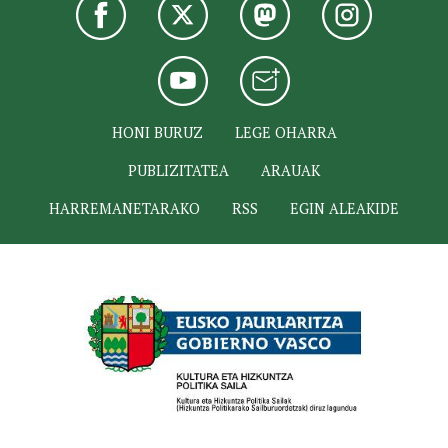
HONI BURUZ
LEGE OHARRA
PUBLIZITATEA
ARAUAK
HARREMANETARAKO
RSS
EGIN ALEAKIDE