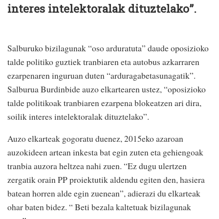
interes intelektoralak dituztelako”.
Salburuko bizilagunak “oso arduratuta” daude oposizioko
talde politiko guztiek tranbiaren eta autobus azkarraren
ezarpenaren inguruan duten “arduragabetasunagatik”.
Salburua Burdinbide auzo elkartearen ustez, “oposizioko
talde politikoak tranbiaren ezarpena blokeatzen ari dira,
soilik interes intelektoralak dituztelako”.
Auzo elkarteak gogoratu duenez, 2015eko azaroan
auzokideen artean inkesta bat egin zuten eta gehiengoak
tranbia auzora heltzea nahi zuen. “Ez dugu ulertzen
zergatik orain PP proiektutik aldendu egiten den, hasiera
batean horren alde egin zuenean”, adierazi du elkarteak
ohar baten bidez. “ Beti bezala kaltetuak bizilagunak