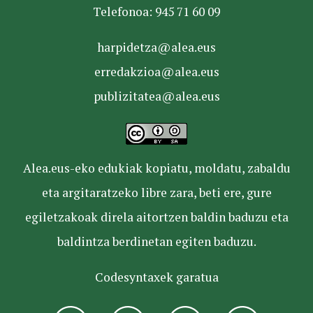
Telefonoa: 945 71 60 09
harpidetza@alea.eus
erredakzioa@alea.eus
publizitatea@alea.eus
Alea.eus-eko edukiak kopiatu, moldatu, zabaldu
eta argitaratzeko libre zara, beti ere, gure
egiletzakoak direla aitortzen baldin baduzu eta
baldintza berdinetan egiten baduzu.
Codesyntaxek garatua