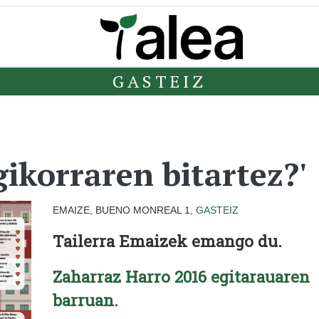
GASTEIZ
ikorraren bitartez?'
EMAIZE, BUENO MONREAL 1,
GASTEIZ
Tailerra Emaizek emango du.
Zaharraz Harro 2016 egitarauaren
barruan.