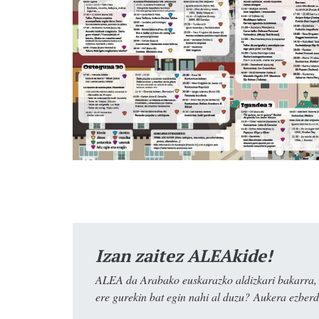
Izan zaitez ALEAkide!
ALEA da Arabako euskarazko aldizkari bakarra, e
ere gurekin bat egin nahi al duzu? Aukera ezberdi