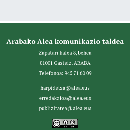
Arabako Alea komunikazio taldea
Zapatari kalea 8, behea
01001 Gasteiz, ARABA
Telefonoa: 945 71 60 09
harpidetza@alea.eus
erredakzioa@alea.eus
publizitatea@alea.eus