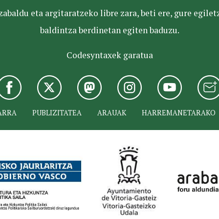
baldu eta argitaratzeko libre zara, beti ere, gure egile
baldintza berdinetan egiten baduzu.
Codesyntaxek garatua
ARRA
PUBLIZITATEA
ARAUAK
HARREMANETARAKO