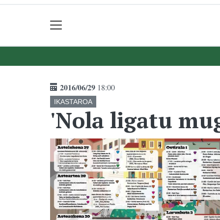
2016/06/29
18:00
IKASTAROA
'Nola ligatu mug