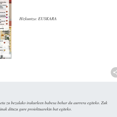
Hizkuntza:
EUSKARA
ta zu bezalako irakurleen babesa behar du aurrera egiteko. Zuk
nak dituzu gure proiektuarekin bat egiteko.