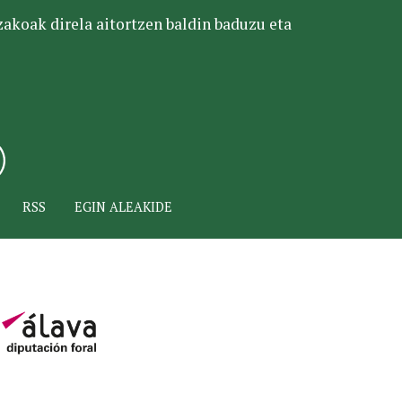
tzakoak direla aitortzen baldin baduzu eta
RSS
EGIN ALEAKIDE