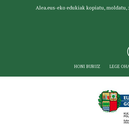
Alea.eus-eko edukiak kopiatu, moldatu, za
HONI BURUZ
LEGE OH