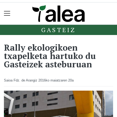
GASTEIZ
Rally ekologikoen
txapelketa hartuko du
Gasteizek asteburuan
Saioa Fdz. de Arangiz
2016ko maiatzaren 20a