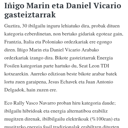
Iñigo Marin eta Daniel Vicario
gasteiztarrak
Guztira, 30 ibilgailu inguru lehiatuko dira, probak dituen
kategoria ezberdinetan, non bertako gidariak egoteaz gain,
Frantzia, Italia eta Poloniako ordezkariak ere egongo
diren. Iñigo Marin eta Daniel Vicario Arabako
ordezkariak izango dira. Bikote gasteiztarrak Energia
Fosilen kategorian parte hartuko du, Seat Leon TDI
kotxearekin. Aurreko edizioan beste bikote arabar batek
lortu zuen garaipena, Jesus Echavek eta Juan Antonio
Delgadok, hain zuzen ere.
Eco Rally Vasco Navarro proban hiru kategoria daude;
ibilgailu hibridoak eta energia alternatiboa erabiliz
mugitzen direnak, ibilbilgailu elektrikoak (%100ean) eta
mugitzeko energia fosil tradizionalak erabiltzen dituzten