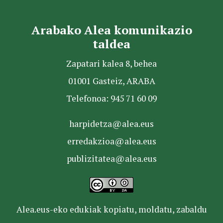
Arabako Alea komunikazio
taldea
Zapatari kalea 8, behea
01001 Gasteiz, ARABA
Telefonoa: 945 71 60 09
harpidetza@alea.eus
erredakzioa@alea.eus
publizitatea@alea.eus
Alea.eus-eko edukiak kopiatu, moldatu, zabaldu