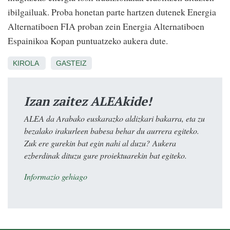
ibilgailuak. Proba honetan parte hartzen dutenek Energia
Alternatiboen FIA proban zein Energia Alternatiboen
Espainikoa Kopan puntuatzeko aukera dute.
KIROLA
GASTEIZ
Izan zaitez ALEAkide!
ALEA da Arabako euskarazko aldizkari bakarra, eta zu
bezalako irakurleen babesa behar du aurrera egiteko.
Zuk ere gurekin bat egin nahi al duzu? Aukera
ezberdinak dituzu gure proiektuarekin bat egiteko.
Informazio gehiago