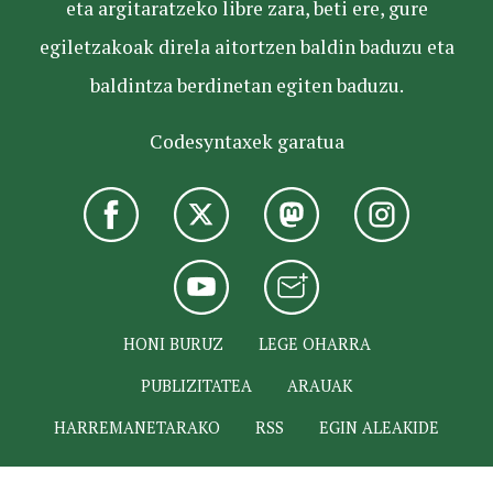
eta argitaratzeko libre zara, beti ere, gure
egiletzakoak direla aitortzen baldin baduzu eta
baldintza berdinetan egiten baduzu.
Codesyntaxek garatua
HONI BURUZ
LEGE OHARRA
PUBLIZITATEA
ARAUAK
HARREMANETARAKO
RSS
EGIN ALEAKIDE