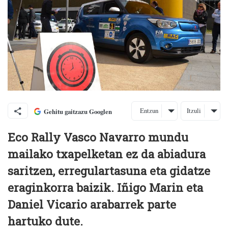
Entzun
Itzuli
Gehitu gaitzazu Googlen
Eco Rally Vasco Navarro mundu
mailako txapelketan ez da abiadura
saritzen, erregulartasuna eta gidatze
eraginkorra baizik. Iñigo Marin eta
Daniel Vicario arabarrek parte
hartuko dute.