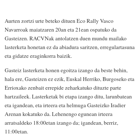
Aurten zortzi urte beteko dituen Eco Rally Vasco
Navarroak maiatzaren 20an eta 21ean ospatuko da
Gasteizen. RACVNak antolatzen duen mundu mailako
lasterketa honetan ez da abiadura saritzen, erregulartasuna
eta gidatze eraginkorra baizik.
Gasteiz lasterketa honen egoitza izango da beste behin,
hala ere, Gasteizen ez ezik, Euskal Herriko, Burgoseko eta
Errioxako zenbait errepide zeharkatuko dituzte parte
hartzaileek. Lasterketak bi etapa izango ditu, larunbatean
eta igandean, eta irteera eta helmuga Gasteizko Iradier
Arenan kokatuko da. Lehenengo egunean irteera
arratsaldeko 18:00etan izango da; igandean, berriz,
11:00etan.