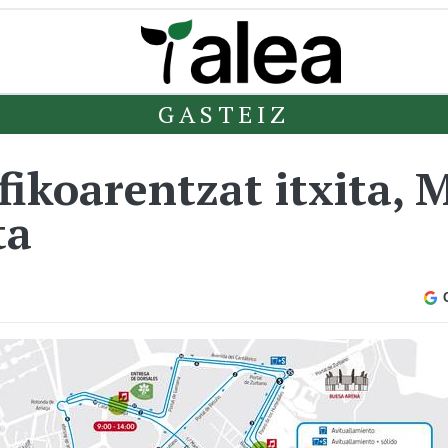
GASTEIZ
fikoarentzat itxita, 
ta