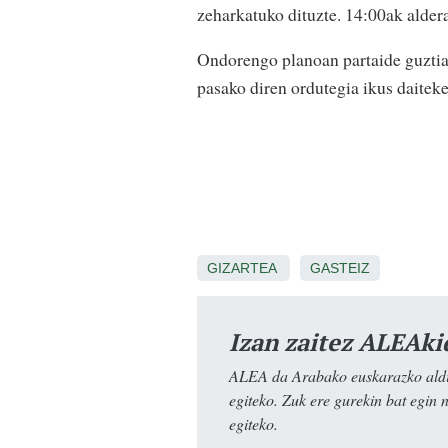
zeharkatuko dituzte. 14:00ak alder
Ondorengo planoan partaide guztiak 
pasako diren ordutegia ikus daiteke
GIZARTEA
GASTEIZ
Izan zaitez ALEAki
ALEA da Arabako euskarazko aldiz
egiteko. Zuk ere gurekin bat egin 
egiteko.