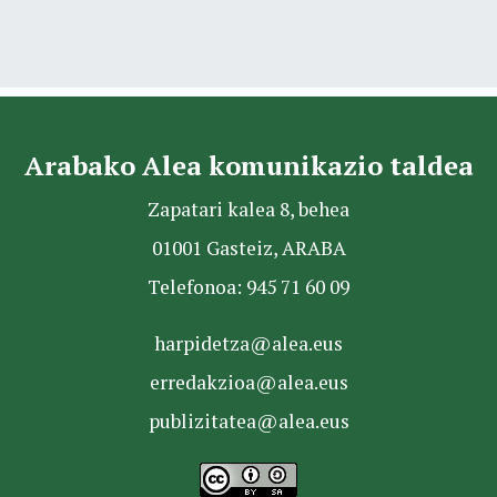
Arabako Alea komunikazio taldea
Zapatari kalea 8, behea
01001 Gasteiz, ARABA
Telefonoa: 945 71 60 09
harpidetza@alea.eus
erredakzioa@alea.eus
publizitatea@alea.eus