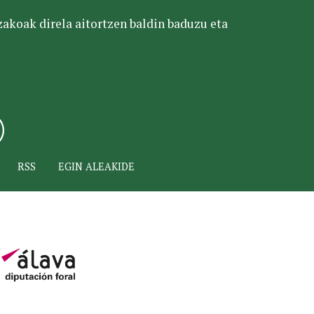
tzakoak direla aitortzen baldin baduzu eta
RSS
EGIN ALEAKIDE