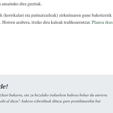
a amaituko dira guztiak.
(korrikalari eta patinatzaileak) zirkuituaren gune bakoitzetik
. Horren arabera, itxiko dira kaleak trafikoarentzat.
Planoa ikus
de!
kari bakarra, eta zu bezalako irakurleen babesa behar du aurrera
nahi al duzu? Aukera ezberdinak dituzu gure proiektuarekin bat