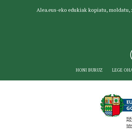
Alea.eus-eko edukiak kopiatu, moldatu, za
HONI BURUZ
LEGE OH