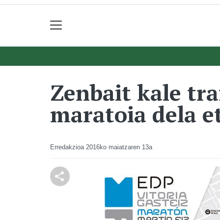
Zenbait kale tra
maratoia dela e
Erredakzioa
2016ko maiatzaren 13a