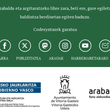
baldu eta argitaratzeko libre zara, beti ere, gure egile
baldintza berdinetan egiten baduzu.
Codesyntaxek garatua
ARRA
PUBLIZITATEA
ARAUAK
HARREMANETARAKO