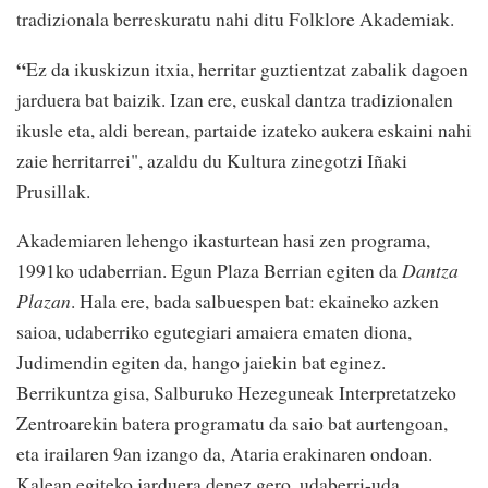
tradizionala berreskuratu nahi ditu Folklore Akademiak.
“
Ez da ikuskizun itxia, herritar guztientzat zabalik dagoen
jarduera bat baizik. Izan ere, euskal dantza tradizionalen
ikusle eta, aldi berean, partaide izateko aukera eskaini nahi
zaie herritarrei", azaldu du Kultura zinegotzi Iñaki
Prusillak.
Akademiaren lehengo ikasturtean hasi zen programa,
1991ko udaberrian. Egun Plaza Berrian egiten da
Dantza
Plazan
. Hala ere, bada salbuespen bat: ekaineko azken
saioa, udaberriko egutegiari amaiera ematen diona,
Judimendin egiten da, hango jaiekin bat eginez.
Berrikuntza gisa, Salburuko Hezeguneak Interpretatzeko
Zentroarekin batera programatu da saio bat aurtengoan,
eta irailaren 9an izango da, Ataria erakinaren ondoan.
Kalean egiteko jarduera denez gero, udaberri-uda