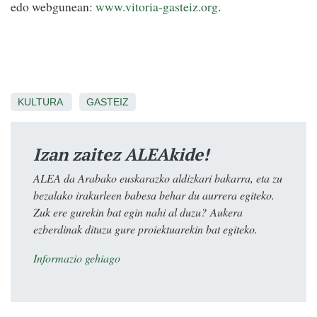
edo webgunean:
www.vitoria-gasteiz.org
.
KULTURA
GASTEIZ
Izan zaitez ALEAkide!
ALEA da Arabako euskarazko aldizkari bakarra, eta zu
bezalako irakurleen babesa behar du aurrera egiteko.
Zuk ere gurekin bat egin nahi al duzu? Aukera
ezberdinak dituzu gure proiektuarekin bat egiteko.
Informazio gehiago