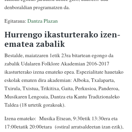
denboraldian programatzen da.
Egitaraua:
Dantza Plazan
Hurrengo ikasturterako izen-
ematea zabalik
Bestalde, maiatzaren 1etik 23ra bitartean egongo da
zabalik Udalaren Folklore Akademian 2016-2017
ikasturterako izena emateko epea. Espezialitate hauetako
eskolak ematen dira akademian: Alboka, Txalaparta,
Txirula, Txistua, Trikitixa, Gaita, Perkusioa, Panderoa,
Musikaren Lengoaia, Dantza eta Kantu Tradizionaleko
Taldea (18 urtetik gorakoak).
Izena emateko: Musika Etxean, 9:30etik 13:30era eta
17:00etatik 20:00etara (ostiral arratsaldeetan izan ezik),