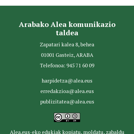
Arabako Alea komunikazio
taldea
Zapatari kalea 8, behea
01001 Gasteiz, ARABA
Telefonoa: 945 71 60 09
harpidetza@alea.eus
erredakzioa@alea.eus
publizitatea@alea.eus
Alea.eus-eko edukiak kopiatu, moldatu, zabaldu