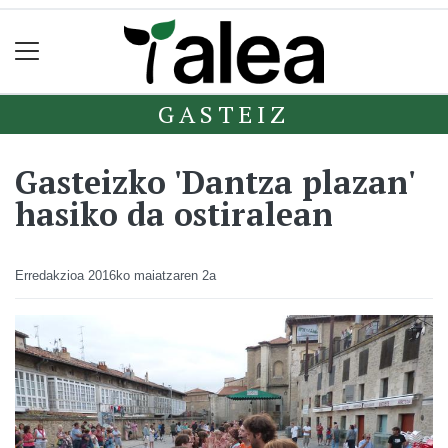
GASTEIZ
Gasteizko 'Dantza plazan'
hasiko da ostiralean
Erredakzioa
2016ko maiatzaren 2a