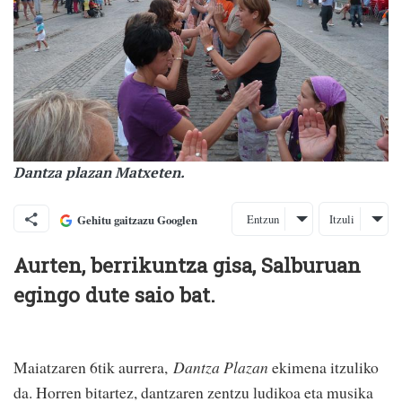
Dantza plazan Matxeten.
Entzun
Itzuli
Gehitu gaitzazu Googlen
Aurten, berrikuntza gisa, Salburuan
egingo dute saio bat.
Maiatzaren 6tik aurrera,
Dantza Plazan
ekimena itzuliko
da. Horren bitartez, dantzaren zentzu ludikoa eta musika