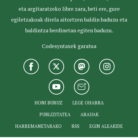
eta argitaratzeko libre zara, beti ere, gure
egiletzakoak direla aitortzen baldin baduzu eta
baldintza berdinetan egiten baduzu.
Codesyntaxek garatua
HONI BURUZ
LEGE OHARRA
PUBLIZITATEA
ARAUAK
HARREMANETARAKO
RSS
EGIN ALEAKIDE