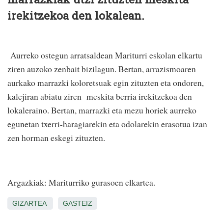
irekitzekoa den lokalean.
Aurreko ostegun arratsaldean Mariturri eskolan elkartu
ziren auzoko zenbait bizilagun. Bertan, arrazismoaren
aurkako marrazki koloretsuak egin zituzten eta ondoren,
kalejiran abiatu ziren meskita berria irekitzekoa den
lokaleraino. Bertan, marrazki eta mezu horiek aurreko
egunetan txerri-haragiarekin eta odolarekin erasotua izan
zen horman eskegi zituzten.
Argazkiak: Mariturriko gurasoen elkartea.
GIZARTEA
GASTEIZ