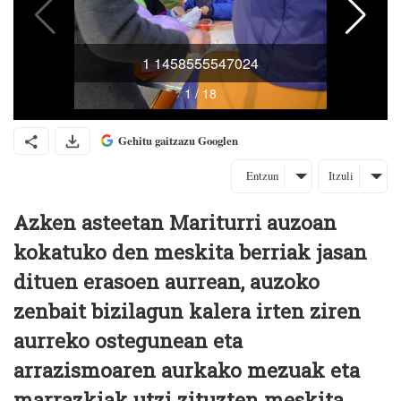
Gehitu gaitzazu Googlen
Entzun
Itzuli
Azken asteetan Mariturri auzoan
kokatuko den meskita berriak jasan
dituen erasoen aurrean, auzoko
zenbait bizilagun kalera irten ziren
aurreko ostegunean eta
arrazismoaren aurkako mezuak eta
marrazkiak utzi zituzten meskita