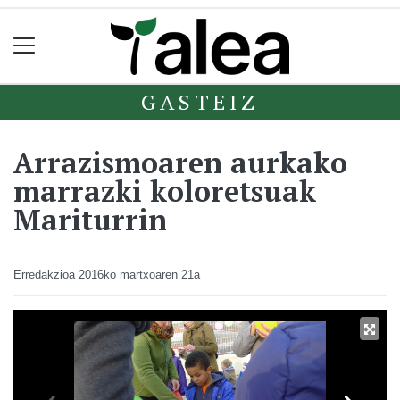
GASTEIZ
Arrazismoaren aurkako
marrazki koloretsuak
Mariturrin
Erredakzioa
2016ko martxoaren 21a