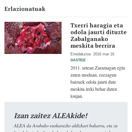
Erlazionatuak
Txerri haragia eta
odola jaurti dituzte
Zabalganako
meskita berrira
Erredakzioa
2016 mar 16
GASTEIZ
2011. urtean Zaramagan egin
zuten moduan, ezezagun
batzuek odola jaurti dute
meskita ireki behar duten
lonjan.
Izan zaitez ALEAkide!
ALEA da Arabako euskarazko aldizkari bakarra, eta zu