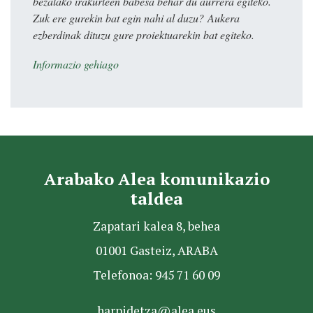
bezalako irakurleen babesa behar du aurrera egiteko.
Zuk ere gurekin bat egin nahi al duzu? Aukera
ezberdinak dituzu gure proiektuarekin bat egiteko.
Informazio gehiago
Arabako Alea komunikazio
taldea
Zapatari kalea 8, behea
01001 Gasteiz, ARABA
Telefonoa: 945 71 60 09
harpidetza@alea.eus