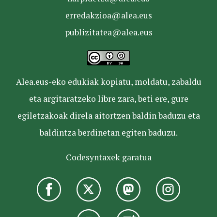
erredakzioa@alea.eus
publizitatea@alea.eus
Alea.eus-eko edukiak kopiatu, moldatu, zabaldu
eta argitaratzeko libre zara, beti ere, gure
egiletzakoak direla aitortzen baldin baduzu eta
baldintza berdinetan egiten baduzu.
Codesyntaxek garatua