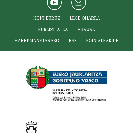
HONI BURUZ
LEGE OHARRA
PUBLIZITATEA
ARAUAK
HARREMANETARAKO
RSS
EGIN ALEAKIDE