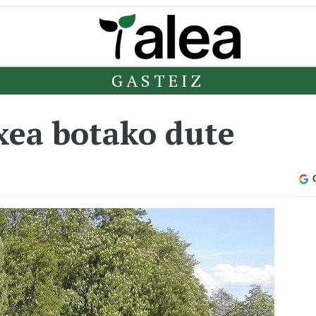
GASTEIZ
txea botako dute