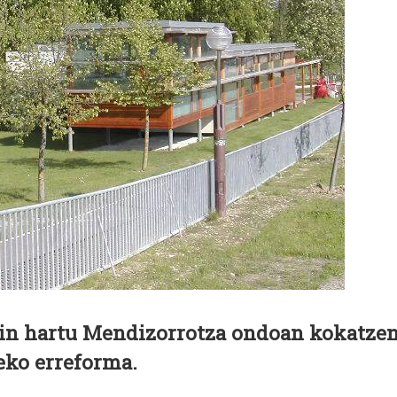
ain hartu Mendizorrotza ondoan kokatze
eko erreforma.