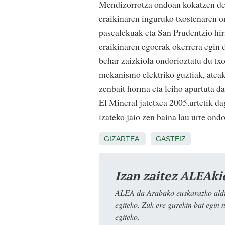
Mendizorrotza ondoan kokatzen den
eraikinaren inguruko txostenaren 
pasealekuak eta San Prudentzio hi
eraikinaren egoerak okerrera egin 
behar zaizkiola ondorioztatu du txo
mekanismo elektriko guztiak, ateak,
zenbait horma eta leiho apurtuta da
El Mineral jatetxea 2005.urtetik da
izateko jaio zen baina lau urte ondo
GIZARTEA
GASTEIZ
Izan zaitez ALEAki
ALEA da Arabako euskarazko aldiz
egiteko. Zuk ere gurekin bat egin 
egiteko.