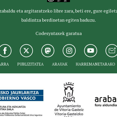
baldu eta argitaratzeko libre zara, beti ere, gure egile
baldintza berdinetan egiten baduzu.
Codesyntaxek garatua
ARRA
PUBLIZITATEA
ARAUAK
HARREMANETARAKO