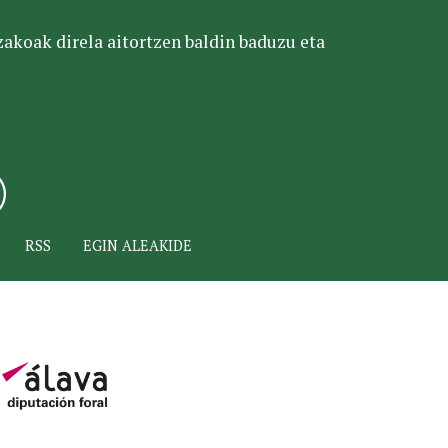
tzakoak direla aitortzen baldin baduzu eta
RSS
EGIN ALEAKIDE