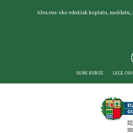
Alea.eus-eko edukiak kopiatu, moldatu, za
HONI BURUZ
LEGE OH