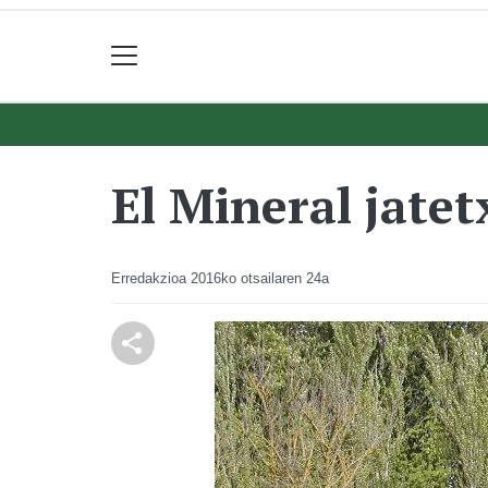
El Mineral jate
Erredakzioa
2016ko otsailaren 24a