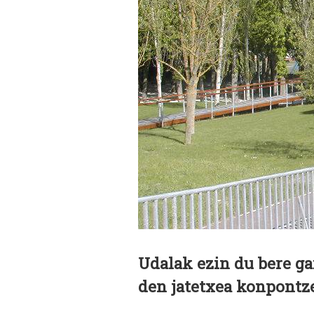
Udalak ezin du bere g
den jatetxea konpontz