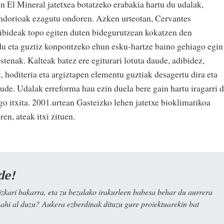
 El Mineral jatetxea botatzeko erabakia hartu du udalak,
ondorioak ezagutu ondoren. Azken urteotan, Cervantes
ribideak topo egiten duten bidegurutzean kokatzen den
du eta guztiz konpontzeko ehun esku-hartze baino gehiago egin
stenak. Kalteak batez ere egiturari lotuta daude, adibidez,
 hoditeria eta argiztapen elementu guztiak desagertu dira eta
ude. Udalak erreforma hau ezin duela bere gain hartu iragarri d
go itxita. 2001.urtean Gasteizko lehen jatetxe bioklimatikoa
ren, ateak itxi zituen.
de!
kari bakarra, eta zu bezalako irakurleen babesa behar du aurrera
nahi al duzu? Aukera ezberdinak dituzu gure proiektuarekin bat