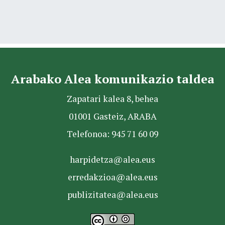
Arabako Alea komunikazio taldea
Zapatari kalea 8, behea
01001 Gasteiz, ARABA
Telefonoa: 945 71 60 09
harpidetza@alea.eus
erredakzioa@alea.eus
publizitatea@alea.eus