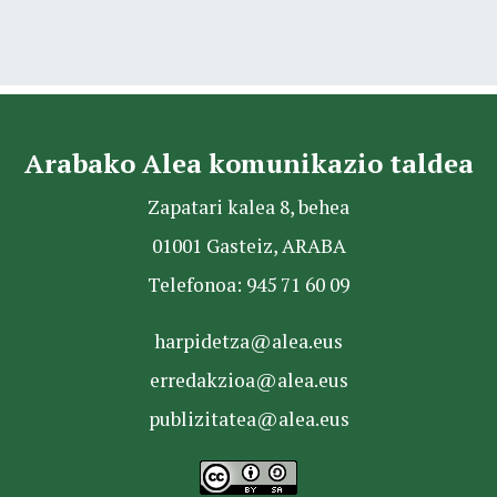
Arabako Alea komunikazio taldea
Zapatari kalea 8, behea
01001 Gasteiz, ARABA
Telefonoa: 945 71 60 09
harpidetza@alea.eus
erredakzioa@alea.eus
publizitatea@alea.eus