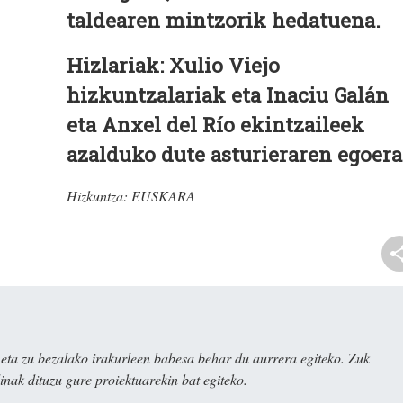
taldearen mintzorik hedatuena.
Hizlariak: Xulio Viejo
hizkuntzalariak eta Inaciu Galán
eta Anxel del Río ekintzaileek
azalduko dute asturieraren egoera
Hizkuntza:
EUSKARA
ta zu bezalako irakurleen babesa behar du aurrera egiteko. Zuk
nak dituzu gure proiektuarekin bat egiteko.