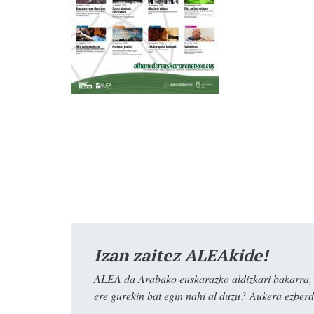
Izan zaitez ALEAkide!
ALEA da Arabako euskarazko aldizkari bakarra, e
ere gurekin bat egin nahi al duzu? Aukera ezberdi