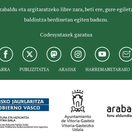
baldu eta argitaratzeko libre zara, beti ere, gure egile
baldintza berdinetan egiten baduzu.
Codesyntaxek garatua
ARRA
PUBLIZITATEA
ARAUAK
HARREMANETARAKO