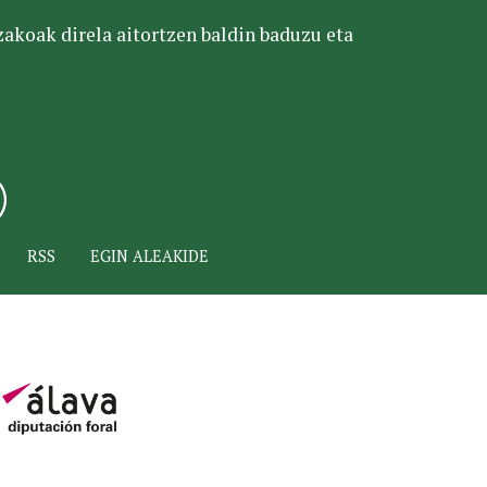
tzakoak direla aitortzen baldin baduzu eta
RSS
EGIN ALEAKIDE