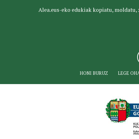
Alea.eus-eko edukiak kopiatu, moldatu, za
HONI BURUZ
LEGE OH