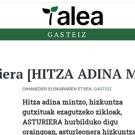
GASTEIZ
iera [HITZA ADINA 
OIHANEDER EUSKARAREN ETXEA,
GASTEIZ
Hitza adina mintzo, hizkuntza
gutxituak ezagutzeko zikloak,
ASTURIERA hurbilduko digu
oraingoan, asturleonera hizkuntz