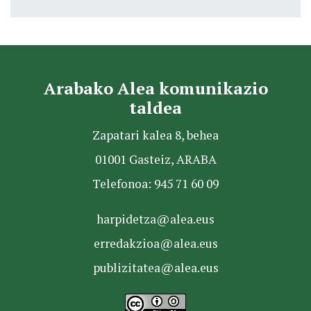
Arabako Alea komunikazio
taldea
Zapatari kalea 8, behea
01001 Gasteiz, ARABA
Telefonoa: 945 71 60 09
harpidetza@alea.eus
erredakzioa@alea.eus
publizitatea@alea.eus