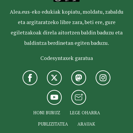
Alea.eus-eko edukiak kopiatu, moldatu, zabaldu
eta argitaratzeko libre zara, beti ere, gure
egiletzakoak direla aitortzen baldin baduzu eta
baldintza berdinetan egiten baduzu.
Codesyntaxek garatua
HONI BURUZ
LEGE OHARRA
PUBLIZITATEA
ARAUAK