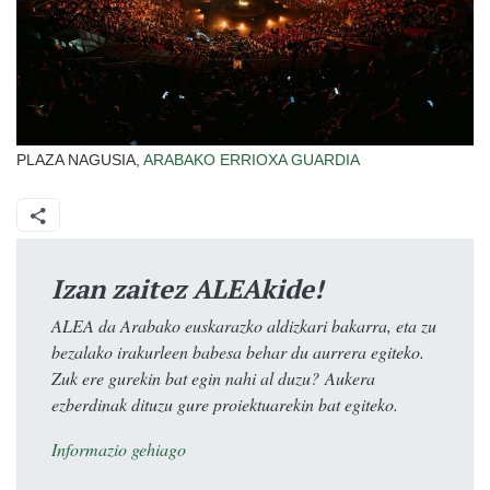
PLAZA NAGUSIA,
ARABAKO ERRIOXA
GUARDIA
Izan zaitez ALEAkide!
ALEA da Arabako euskarazko aldizkari bakarra, eta zu
bezalako irakurleen babesa behar du aurrera egiteko.
Zuk ere gurekin bat egin nahi al duzu? Aukera
ezberdinak dituzu gure proiektuarekin bat egiteko.
Informazio gehiago