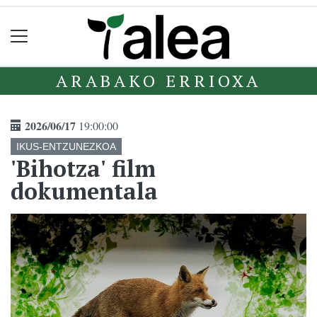
ARABAKO ERRIOXA
2026/06/17
19:00:00
IKUS-ENTZUNEZKOA
'Bihotza' film
dokumentala