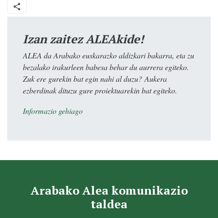
Izan zaitez ALEAkide!
ALEA da Arabako euskarazko aldizkari bakarra, eta zu
bezalako irakurleen babesa behar du aurrera egiteko.
Zuk ere gurekin bat egin nahi al duzu? Aukera
ezberdinak dituzu gure proiektuarekin bat egiteko.
Informazio gehiago
Arabako Alea komunikazio
taldea