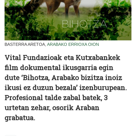
BASTERRA ARETOA,
ARABAKO ERRIOXA
OION
Vital Fundazioak eta Kutxabankek
film dokumental ikusgarria egin
dute ‘Bihotza, Arabako bizitza inoiz
ikusi ez duzun bezala’ izenburupean.
Profesional talde zabal batek, 3
urtetan zehar, osorik Araban
grabatua.