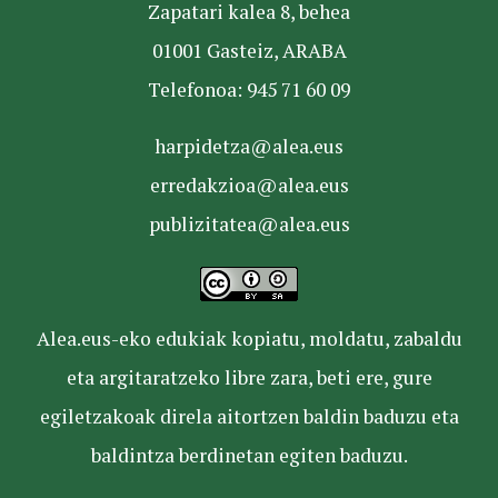
Zapatari kalea 8, behea
01001 Gasteiz, ARABA
Telefonoa: 945 71 60 09
harpidetza@alea.eus
erredakzioa@alea.eus
publizitatea@alea.eus
Alea.eus-eko edukiak kopiatu, moldatu, zabaldu
eta argitaratzeko libre zara, beti ere, gure
egiletzakoak direla aitortzen baldin baduzu eta
baldintza berdinetan egiten baduzu.