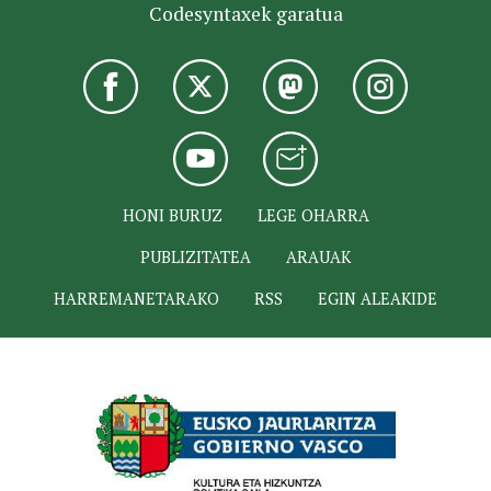
Codesyntaxek garatua
HONI BURUZ
LEGE OHARRA
PUBLIZITATEA
ARAUAK
HARREMANETARAKO
RSS
EGIN ALEAKIDE