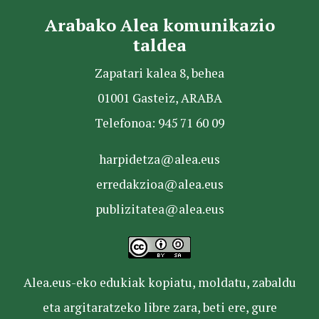
Arabako Alea komunikazio
taldea
Zapatari kalea 8, behea
01001 Gasteiz, ARABA
Telefonoa: 945 71 60 09
harpidetza@alea.eus
erredakzioa@alea.eus
publizitatea@alea.eus
Alea.eus-eko edukiak kopiatu, moldatu, zabaldu
eta argitaratzeko libre zara, beti ere, gure