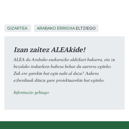
GIZARTEA
ARABAKO ERRIOXA
ELTZIEGO
Izan zaitez ALEAkide!
ALEA da Arabako euskarazko aldizkari bakarra, eta zu
bezalako irakurleen babesa behar du aurrera egiteko.
Zuk ere gurekin bat egin nahi al duzu? Aukera
ezberdinak dituzu gure proiektuarekin bat egiteko.
Informazio gehiago