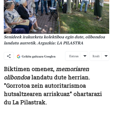
Senideek irakurketa kolektiboa egin dute, olibondoa
landatu aurretik. Argazkia: LA PILASTRA
Entzun
Itzuli
Gehitu gaitzazu Googlen
Biktimen omenez,
memoriaren
olibondoa
landatu dute herrian.
"Gorrotoa zein autoritarismoa
hutsaltzearen arriskuaz" ohartarazi
du La Pilastrak.