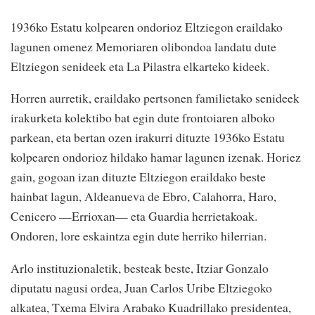
1936ko Estatu kolpearen ondorioz Eltziegon eraildako
lagunen omenez Memoriaren olibondoa landatu dute
Eltziegon senideek eta La Pilastra elkarteko kideek.
Horren aurretik, eraildako pertsonen familietako senideek
irakurketa kolektibo bat egin dute frontoiaren alboko
parkean, eta bertan ozen irakurri dituzte 1936ko Estatu
kolpearen ondorioz hildako hamar lagunen izenak. Horiez
gain, gogoan izan dituzte Eltziegon eraildako beste
hainbat lagun, Aldeanueva de Ebro, Calahorra, Haro,
Cenicero —Errioxan— eta Guardia herrietakoak.
Ondoren, lore eskaintza egin dute herriko hilerrian.
Arlo instituzionaletik, besteak beste, Itziar Gonzalo
diputatu nagusi ordea, Juan Carlos Uribe Eltziegoko
alkatea, Txema Elvira Arabako Kuadrillako presidentea,