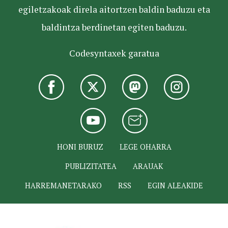
egiletzakoak direla aitortzen baldin baduzu eta
baldintza berdinetan egiten baduzu.
Codesyntaxek garatua
HONI BURUZ
LEGE OHARRA
PUBLIZITATEA
ARAUAK
HARREMANETARAKO
RSS
EGIN ALEAKIDE