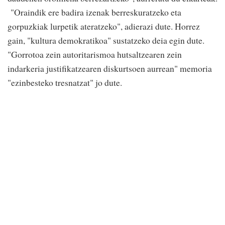
"Oraindik ere badira izenak berreskuratzeko eta
gorpuzkiak lurpetik ateratzeko", adierazi dute. Horrez
gain, "kultura demokratikoa" sustatzeko deia egin dute.
"Gorrotoa zein autoritarismoa hutsaltzearen zein
indarkeria justifikatzearen diskurtsoen aurrean" memoria
"ezinbesteko tresnatzat" jo dute.