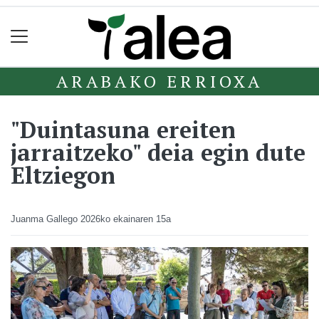
ARABAKO ERRIOXA
"Duintasuna ereiten
jarraitzeko" deia egin dute
Eltziegon
Juanma Gallego
2026ko ekainaren 15a