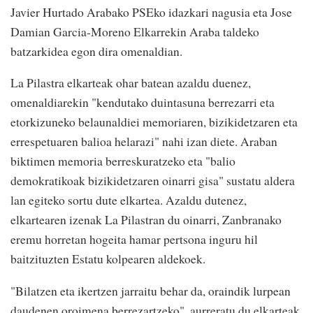
Javier Hurtado Arabako PSEko idazkari nagusia eta Jose
Damian Garcia-Moreno Elkarrekin Araba taldeko
batzarkidea egon dira omenaldian.
La Pilastra elkarteak ohar batean azaldu duenez,
omenaldiarekin "kendutako duintasuna berrezarri eta
etorkizuneko belaunaldiei memoriaren, bizikidetzaren eta
errespetuaren balioa helarazi" nahi izan diete. Araban
biktimen memoria berreskuratzeko eta "balio
demokratikoak bizikidetzaren oinarri gisa" sustatu aldera
lan egiteko sortu dute elkartea. Azaldu dutenez,
elkartearen izenak La Pilastran du oinarri, Zanbranako
eremu horretan hogeita hamar pertsona inguru hil
baitzituzten Estatu kolpearen aldekoek.
"Bilatzen eta ikertzen jarraitu behar da, oraindik lurpean
daudenen oroimena berrezartzeko", aurreratu du elkarteak.