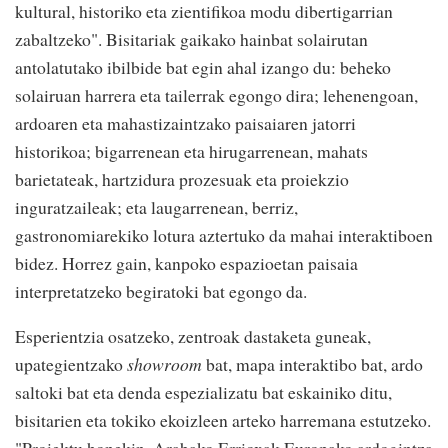
kultural, historiko eta zientifikoa modu dibertigarrian
zabaltzeko". Bisitariak gaikako hainbat solairutan
antolatutako ibilbide bat egin ahal izango du: beheko
solairuan harrera eta tailerrak egongo dira; lehenengoan,
ardoaren eta mahastizaintzako paisaiaren jatorri
historikoa; bigarrenean eta hirugarrenean, mahats
barietateak, hartzidura prozesuak eta proiekzio
inguratzaileak; eta laugarrenean, berriz,
gastronomiarekiko lotura aztertuko da mahai interaktiboen
bidez. Horrez gain, kanpoko espazioetan paisaia
interpretatzeko begiratoki bat egongo da.
Esperientzia osatzeko, zentroak dastaketa guneak,
upategientzako
showroom
bat, mapa interaktibo bat, ardo
saltoki bat eta denda espezializatu bat eskainiko ditu,
bisitarien eta tokiko ekoizleen arteko harremana estutzeko.