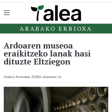
ARABAKO ERRIOXA
Ardoaren museoa
eraikitzeko lanak hasi
dituzte Eltziegon
Anakoz Amenabar
2026ko ekainaren 1a