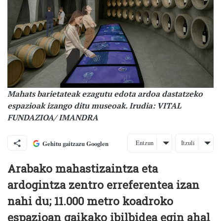
Mahats barietateak ezagutu edota ardoa dastatzeko
espazioak izango ditu museoak. Irudia: VITAL
FUNDAZIOA/ IMANDRA
Entzun
Itzuli
Gehitu gaitzazu Googlen
Arabako mahastizaintza eta
ardogintza zentro erreferentea izan
nahi du; 11.000 metro koadroko
espazioan gaikako ibilbidea egin ahal