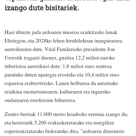
izango dute bisitariek.
Hasi dituzte jada ardoaren museoa eraikitzeko lanak
Eltziegon, eta 2028ko lehen hiruhilekoan inauguratzea
aurreikusten dute. Vital Fundazioko presidente Jon
Urrestik iragarri duenez, guztira 12,2 milioi euroko
inbertsioa aurreikusi dute: 1,8 milioi euro zentroa
paratuko duten upategia erosteko eta 10,4 milioi euro
espazioa eraberritzeko. Lanen helburua da antzinako
eraikina enoturismoaren, kulturaren eta inguruko
ondarearen erreferente bihurtzea.
Zentro berriak 11.000 metro koadroko eremua izango du,
eta horietatik 5.200 erakusketetarako eta murgiltze
esperientziatarako bideratuko dira, "ardoaren dimentsio