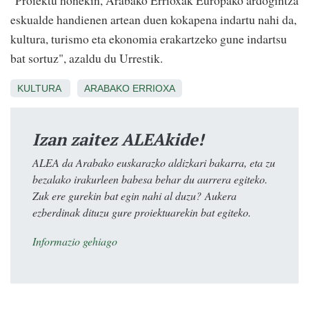
"Proiektu honekin, Arabako Errioxak Europako ardogintza
eskualde handienen artean duen kokapena indartu nahi da,
kultura, turismo eta ekonomia erakartzeko gune indartsu
bat sortuz", azaldu du Urrestik.
KULTURA
ARABAKO ERRIOXA
Izan zaitez ALEAkide!
ALEA da Arabako euskarazko aldizkari bakarra, eta zu
bezalako irakurleen babesa behar du aurrera egiteko.
Zuk ere gurekin bat egin nahi al duzu? Aukera
ezberdinak dituzu gure proiektuarekin bat egiteko.
Informazio gehiago