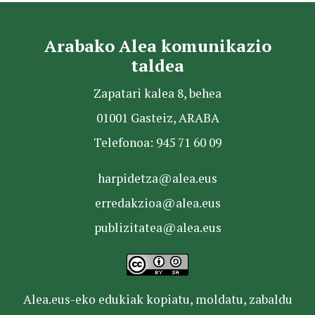
Arabako Alea komunikazio
taldea
Zapatari kalea 8, behea
01001 Gasteiz, ARABA
Telefonoa: 945 71 60 09
harpidetza@alea.eus
erredakzioa@alea.eus
publizitatea@alea.eus
Alea.eus-eko edukiak kopiatu, moldatu, zabaldu