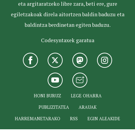
eta argitaratzeko libre zara, beti ere, gure
egiletzakoak direla aitortzen baldin baduzu eta
baldintza berdinetan egiten baduzu.
Codesyntaxek garatua
HONI BURUZ
LEGE OHARRA
PUBLIZITATEA
ARAUAK
HARREMANETARAKO
RSS
EGIN ALEAKIDE