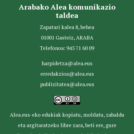
Arabako Alea komunikazio
taldea
Zapatari kalea 8, behea
01001 Gasteiz, ARABA
Telefonoa: 945 71 60 09
harpidetza@alea.eus
erredakzioa@alea.eus
publizitatea@alea.eus
Alea.eus-eko edukiak kopiatu, moldatu, zabaldu
eta argitaratzeko libre zara, beti ere, gure