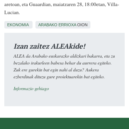
aretoan, eta Guaardian, maiatzaren 28, 18:00etan, Villa-
Lucian.
EKONOMIA
ARABAKO ERRIOXA
OION
Izan zaitez ALEAkide!
ALEA da Arabako euskarazko aldizkari bakarra, eta zu
bezalako irakurleen babesa behar du aurrera egiteko.
Zuk ere gurekin bat egin nahi al duzu? Aukera
ezberdinak dituzu gure proiektuarekin bat egiteko.
Informazio gehiago