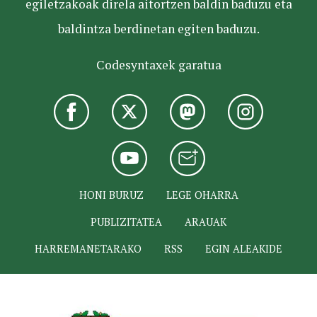
egiletzakoak direla aitortzen baldin baduzu eta
baldintza berdinetan egiten baduzu.
Codesyntaxek garatua
HONI BURUZ
LEGE OHARRA
PUBLIZITATEA
ARAUAK
HARREMANETARAKO
RSS
EGIN ALEAKIDE