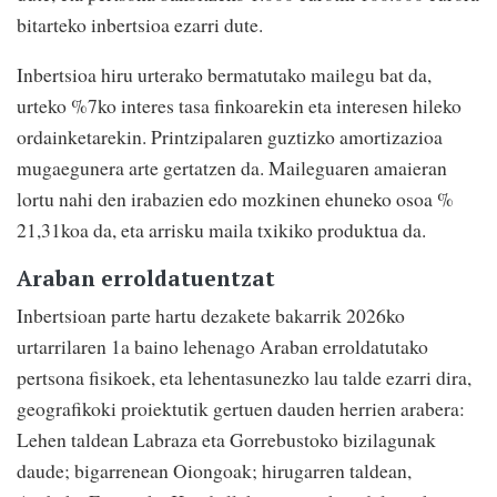
bitarteko inbertsioa ezarri dute.
Inbertsioa hiru urterako bermatutako mailegu bat da,
urteko %7ko interes tasa finkoarekin eta interesen hileko
ordainketarekin. Printzipalaren guztizko amortizazioa
mugaegunera arte gertatzen da. Maileguaren amaieran
lortu nahi den irabazien edo mozkinen ehuneko osoa %
21,31koa da, eta arrisku maila txikiko produktua da.
Araban erroldatuentzat
Inbertsioan parte hartu dezakete bakarrik 2026ko
urtarrilaren 1a baino lehenago Araban erroldatutako
pertsona fisikoek, eta lehentasunezko lau talde ezarri dira,
geografikoki proiektutik gertuen dauden herrien arabera:
Lehen taldean Labraza eta Gorrebustoko bizilagunak
daude; bigarrenean Oiongoak; hirugarren taldean,