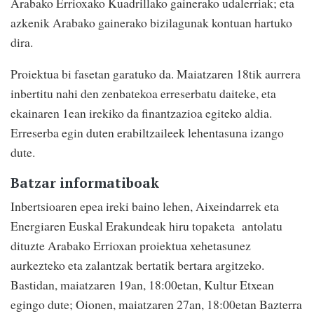
Arabako Errioxako Kuadrillako gainerako udalerriak; eta
azkenik Arabako gainerako bizilagunak kontuan hartuko
dira.
Proiektua bi fasetan garatuko da. Maiatzaren 18tik aurrera
inbertitu nahi den zenbatekoa erreserbatu daiteke, eta
ekainaren 1ean irekiko da finantzazioa egiteko aldia.
Erreserba egin duten erabiltzaileek lehentasuna izango
dute.
Batzar informatiboak
Inbertsioaren epea ireki baino lehen, Aixeindarrek eta
Energiaren Euskal Erakundeak hiru topaketa antolatu
dituzte Arabako Errioxan proiektua xehetasunez
aurkezteko eta zalantzak bertatik bertara argitzeko.
Bastidan, maiatzaren 19an, 18:00etan, Kultur Etxean
egingo dute; Oionen, maiatzaren 27an, 18:00etan Bazterra