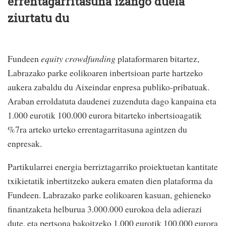
errentagarritasuna izango duela
ziurtatu du
Fundeen
equity crowdfunding
plataformaren bitartez,
Labrazako parke eolikoaren inbertsioan parte hartzeko
aukera zabaldu du Aixeindar enpresa publiko-pribatuak.
Araban erroldatuta daudenei zuzenduta dago kanpaina eta
1.000 eurotik 100.000 eurora bitarteko inbertsioagatik
%7ra arteko urteko errentagarritasuna agintzen du
enpresak.
Partikularrei energia berriztagarriko proiektuetan kantitate
txikietatik inbertitzeko aukera ematen dien plataforma da
Fundeen. Labrazako parke eolikoaren kasuan, gehieneko
finantzaketa helburua 3.000.000 eurokoa dela adierazi
dute, eta pertsona bakoitzeko 1.000 eurotik 100.000 eurora