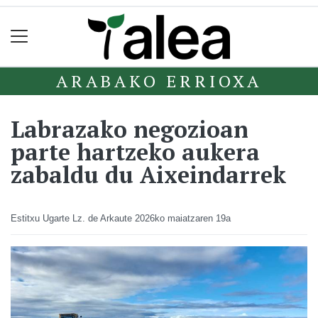
ARABAKO ERRIOXA
Labrazako negozioan
parte hartzeko aukera
zabaldu du Aixeindarrek
Estitxu Ugarte Lz. de Arkaute
2026ko maiatzaren 19a