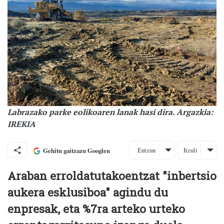
Labrazako parke eolikoaren lanak hasi dira. Argazkia:
IREKIA
Entzun
Itzuli
Gehitu gaitzazu Googlen
Araban erroldatutakoentzat "inbertsio
aukera esklusiboa" agindu du
enpresak, eta %7ra arteko urteko