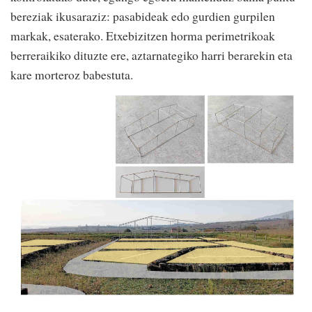
bereziak ikusaraziz: pasabideak edo gurdien gurpilen
markak, esaterako. Etxebizitzen horma perimetrikoak
berreraikiko dituzte ere, aztarnategiko harri berarekin eta
kare morteroz babestuta.