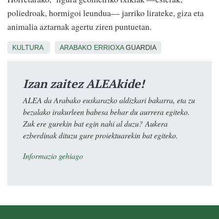
poliedroak, hormigoi leundua— jarriko lirateke, giza eta
animalia aztarnak agertu ziren puntuetan.
KULTURA
ARABAKO ERRIOXA
GUARDIA
Izan zaitez ALEAkide!
ALEA da Arabako euskarazko aldizkari bakarra, eta zu
bezalako irakurleen babesa behar du aurrera egiteko.
Zuk ere gurekin bat egin nahi al duzu? Aukera
ezberdinak dituzu gure proiektuarekin bat egiteko.
Informazio gehiago