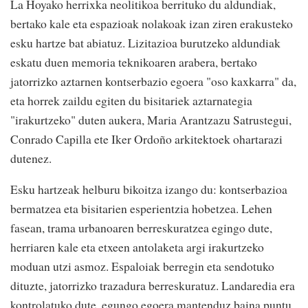
La Hoyako herrixka neolitikoa berrituko du aldundiak,
bertako kale eta espazioak nolakoak izan ziren erakusteko
esku hartze bat abiatuz. Lizitazioa burutzeko aldundiak
eskatu duen memoria teknikoaren arabera, bertako
jatorrizko aztarnen kontserbazio egoera "oso kaxkarra" da,
eta horrek zaildu egiten du bisitariek aztarnategia
"irakurtzeko" duten aukera, Maria Arantzazu Satrustegui,
Conrado Capilla ete Iker Ordoño arkitektoek ohartarazi
dutenez.
Esku hartzeak helburu bikoitza izango du: kontserbazioa
bermatzea eta bisitarien esperientzia hobetzea. Lehen
fasean, trama urbanoaren berreskuratzea egingo dute,
herriaren kale eta etxeen antolaketa argi irakurtzeko
moduan utzi asmoz. Espaloiak berregin eta sendotuko
dituzte, jatorrizko trazadura berreskuratuz. Landaredia era
kontrolatuko dute, egungo egoera mantenduz baina puntu