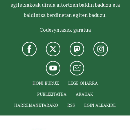
egiletzakoak direla aitortzen baldin baduzu eta
baldintza berdinetan egiten baduzu.
Codesyntaxek garatua
HONI BURUZ
LEGE OHARRA
PUBLIZITATEA
ARAUAK
HARREMANETARAKO
RSS
EGIN ALEAKIDE