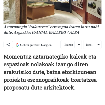
Aztarnategia "irakurtzea" errazagoa izatea lortu nahi
dute. Argazkia: JUANMA GALLEGO / ALEA
Entzun
Itzuli
Gehitu gaitzazu Googlen
Momentuz aztarnategiko kaleak eta
espazioak nolakoak izango diren
erakutsiko dute, baina etorkizunean
proiektu eszenografikoak txertatzea
proposatu dute arkitektoek.