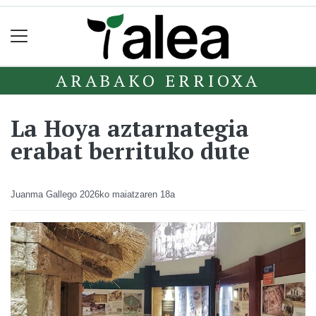
ARABAKO ERRIOXA
La Hoya aztarnategia
erabat berrituko dute
Juanma Gallego
2026ko maiatzaren 18a