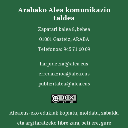
Arabako Alea komunikazio
taldea
Zapatari kalea 8, behea
01001 Gasteiz, ARABA
Telefonoa: 945 71 60 09
harpidetza@alea.eus
erredakzioa@alea.eus
publizitatea@alea.eus
Alea.eus-eko edukiak kopiatu, moldatu, zabaldu
eta argitaratzeko libre zara, beti ere, gure