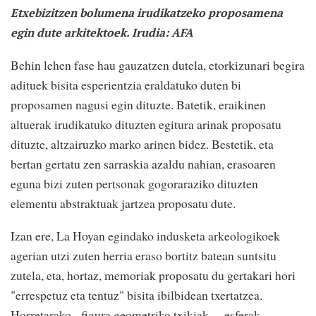
Etxebizitzen bolumena irudikatzeko proposamena
egin dute arkitektoek. Irudia: AFA
Behin lehen fase hau gauzatzen dutela, etorkizunari begira
adituek bisita esperientzia eraldatuko duten bi
proposamen nagusi egin dituzte. Batetik, eraikinen
altuerak irudikatuko dituzten egitura arinak proposatu
dituzte, altzairuzko marko arinen bidez. Bestetik, eta
bertan gertatu zen sarraskia azaldu nahian, erasoaren
eguna bizi zuten pertsonak gogoraraziko dituzten
elementu abstraktuak jartzea proposatu dute.
Izan ere, La Hoyan egindako indusketa arkeologikoek
agerian utzi zuten herria eraso bortitz batean suntsitu
zutela, eta, hortaz, memoriak proposatu du gertakari hori
"errespetuz eta tentuz" bisita ibilbidean txertatzea.
Horretarako, figura geometriko txikiak —esferak,