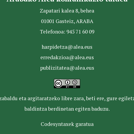
Zapatari kalea 8, behea
01001 Gasteiz, ARABA
Telefonoa: 945 71 60 09
harpidetza@alea.eus
erredakzioa@alea.eus
publizitatea@alea.eus
baldu eta argitaratzeko libre zara, beti ere, gure egile
baldintza berdinetan egiten baduzu.
Codesyntaxek garatua