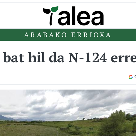
ARABAKO ERRIOXA
 bat hil da N-124 er