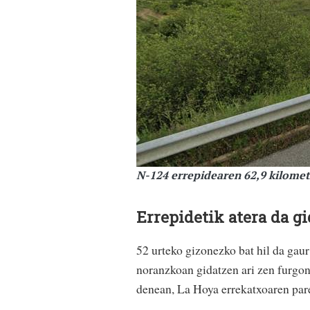
N-124 errepidearen 62,9 kilome
Errepidetik atera da g
52 urteko gizonezko bat hil da gau
noranzkoan gidatzen ari zen furgon
denean, La Hoya errekatxoaren par