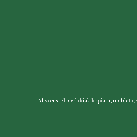
Alea.eus-eko edukiak kopiatu, moldatu, za