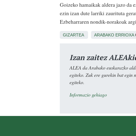
Goizeko hamaikak aldera jazo da ez
ezin izan dute larriki zaurituta ger
Ezbeharraren nondik-norakoak argi
GIZARTEA
ARABAKO ERRIOXA
Izan zaitez ALEAki
ALEA da Arabako euskarazko aldiz
egiteko. Zuk ere gurekin bat egin 
egiteko.
Informazio gehiago