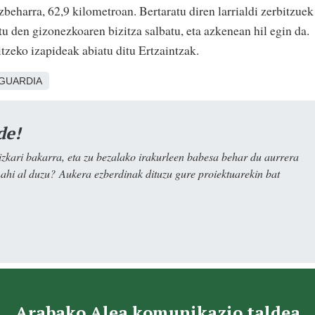
beharra, 62,9 kilometroan. Bertaratu diren larrialdi zerbitzuek
atu den gizonezkoaren bizitza salbatu, eta azkenean hil egin da.
tzeko izapideak abiatu ditu Ertzaintzak.
GUARDIA
de!
kari bakarra, eta zu bezalako irakurleen babesa behar du aurrera
nahi al duzu? Aukera ezberdinak dituzu gure proiektuarekin bat
Arabako Alea komunikazio taldea