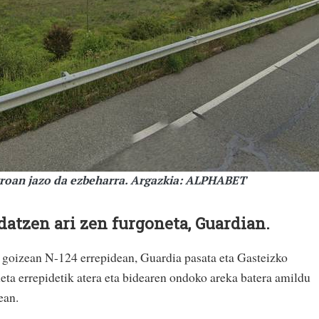
troan jazo da ezbeharra. Argazkia: ALPHABET
idatzen ari zen furgoneta, Guardian.
r goizean N-124 errepidean, Guardia pasata eta Gasteizko
eta errepidetik atera eta bidearen ondoko areka batera amildu
ean.