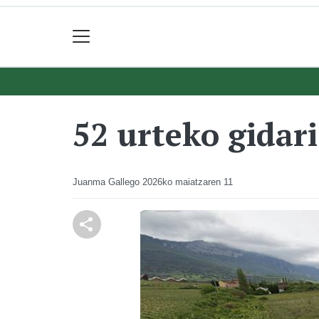
52 urteko gidari
Juanma Gallego
2026ko maiatzaren 11