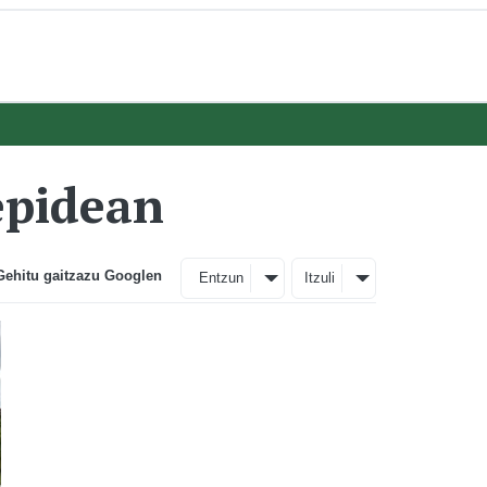
repidean
Gehitu gaitzazu Googlen
Entzun
Itzuli