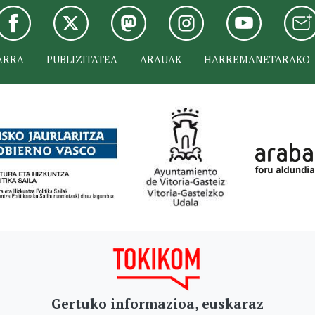
ARRA
PUBLIZITATEA
ARAUAK
HARREMANETARAKO
Gertuko informazioa, euskaraz