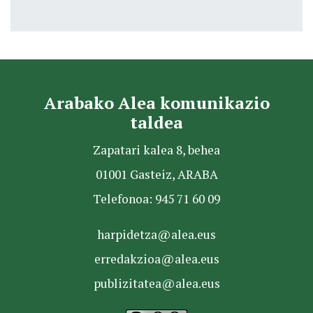
Arabako Alea komunikazio
taldea
Zapatari kalea 8, behea
01001 Gasteiz, ARABA
Telefonoa: 945 71 60 09
harpidetza@alea.eus
erredakzioa@alea.eus
publizitatea@alea.eus