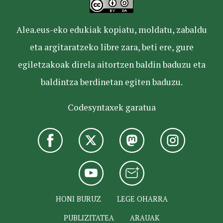
Alea.eus-eko edukiak kopiatu, moldatu, zabaldu
eta argitaratzeko libre zara, beti ere, gure
egiletzakoak direla aitortzen baldin baduzu eta
baldintza berdinetan egiten baduzu.
Codesyntaxek garatua
HONI BURUZ
LEGE OHARRA
PUBLIZITATEA
ARAUAK