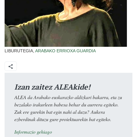
LIBURUTEGIA,
ARABAKO ERRIOXA
GUARDIA
Izan zaitez ALEAkide!
ALEA da Arabako euskarazko aldizkari bakarra, eta zu
bezalako irakurleen babesa behar du aurrera egiteko.
Zuk ere gurekin bat egin nahi al duzu? Aukera
ezberdinak dituzu gure proiektuarekin bat egiteko.
Informazio gehiago