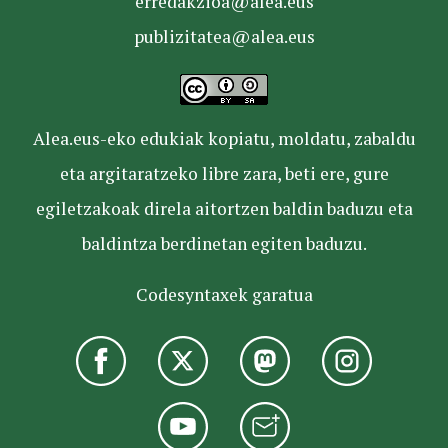
erredakzioa@alea.eus
publizitatea@alea.eus
Alea.eus-eko edukiak kopiatu, moldatu, zabaldu
eta argitaratzeko libre zara, beti ere, gure
egiletzakoak direla aitortzen baldin baduzu eta
baldintza berdinetan egiten baduzu.
Codesyntaxek garatua