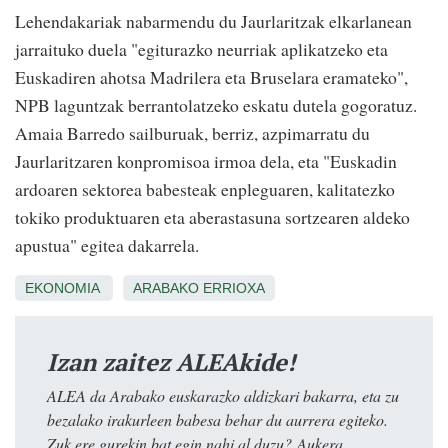
Lehendakariak nabarmendu du Jaurlaritzak elkarlanean
jarraituko duela "egiturazko neurriak aplikatzeko eta
Euskadiren ahotsa Madrilera eta Bruselara eramateko",
NPB laguntzak berrantolatzeko eskatu dutela gogoratuz.
Amaia Barredo sailburuak, berriz, azpimarratu du
Jaurlaritzaren konpromisoa irmoa dela, eta "Euskadin
ardoaren sektorea babesteak enpleguaren, kalitatezko
tokiko produktuaren eta aberastasuna sortzearen aldeko
apustua" egitea dakarrela.
EKONOMIA
ARABAKO ERRIOXA
Izan zaitez ALEAkide!
ALEA da Arabako euskarazko aldizkari bakarra, eta zu
bezalako irakurleen babesa behar du aurrera egiteko.
Zuk ere gurekin bat egin nahi al duzu? Aukera