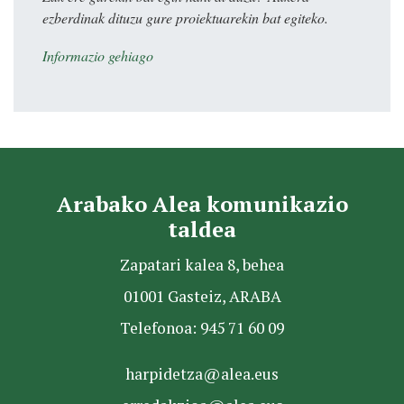
ezberdinak dituzu gure proiektuarekin bat egiteko.
Informazio gehiago
Arabako Alea komunikazio
taldea
Zapatari kalea 8, behea
01001 Gasteiz, ARABA
Telefonoa: 945 71 60 09
harpidetza@alea.eus