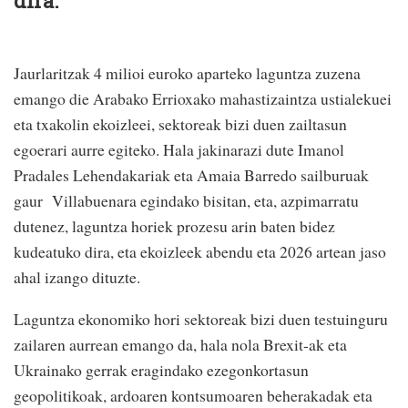
dira.
Jaurlaritzak 4 milioi euroko aparteko laguntza zuzena
emango die Arabako Errioxako mahastizaintza ustialekuei
eta txakolin ekoizleei, sektoreak bizi duen zailtasun
egoerari aurre egiteko. Hala jakinarazi dute Imanol
Pradales Lehendakariak eta Amaia Barredo sailburuak
gaur Villabuenara egindako bisitan, eta, azpimarratu
dutenez, laguntza horiek prozesu arin baten bidez
kudeatuko dira, eta ekoizleek abendu eta 2026 artean jaso
ahal izango dituzte.
Laguntza ekonomiko hori sektoreak bizi duen testuinguru
zailaren aurrean emango da, hala nola Brexit-ak eta
Ukrainako gerrak eragindako ezegonkortasun
geopolitikoak, ardoaren kontsumoaren beherakadak eta