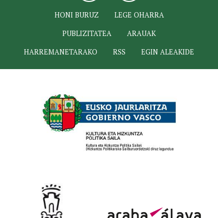
HONI BURUZ
LEGE OHARRA
PUBLIZITATEA
ARAUAK
HARREMANETARAKO
RSS
EGIN ALEAKIDE