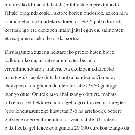
muturreko klima aldaketek (mildiuak eta prezipitazio
faltak) eragindakoak. Faktore horien ondorioz, azken hiru
kanpainetan nazioarteko salmentak %7,5 jaitsi dira, eta
kostuak igo eta ekoizpen maila jaitsi egin da, salmenten
eta salgaien arteko desoreka sortuz.
Dirulaguntza zuzena hektareako prezio baten bidez
kalkulatuko da, ustiategiaren batez besteko
errendimenduaren arabera, eta ekoizpen txikieneko
ustiategiek jasoko dute laguntza handiena. Gainera,
ekoizpen ekologikoan dauden lursailek %50 gehiago
izango dute. Onurak jaso ahal izango dituzte mahats
bilketako sei hektarea baino gehiago dituzten ustiategiek
(edo lehentasunezko kasuetan 3-6 ha artekoek), betiere
gutxieneko errendimendua lortzen badute. Ustiategi
bakoitzeko gehienezko laguntza 20.000 eurokoa izango da.