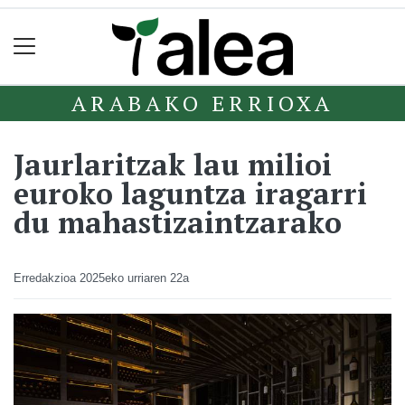
ARABAKO ERRIOXA
Jaurlaritzak lau milioi
euroko laguntza iragarri
du mahastizaintzarako
Erredakzioa
2025eko urriaren 22a