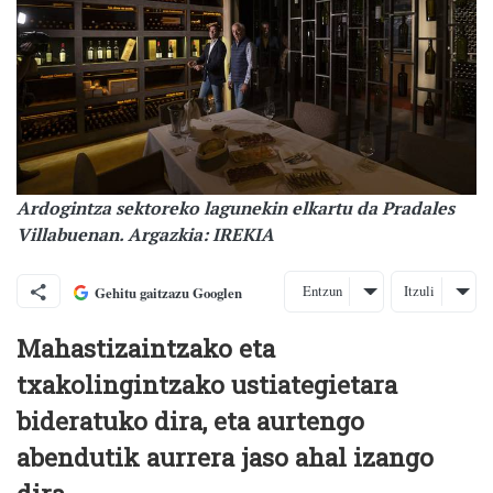
Ardogintza sektoreko lagunekin elkartu da Pradales
Villabuenan. Argazkia: IREKIA
Entzun
Itzuli
Gehitu gaitzazu Googlen
Mahastizaintzako eta
txakolingintzako ustiategietara
bideratuko dira, eta aurtengo
abendutik aurrera jaso ahal izango