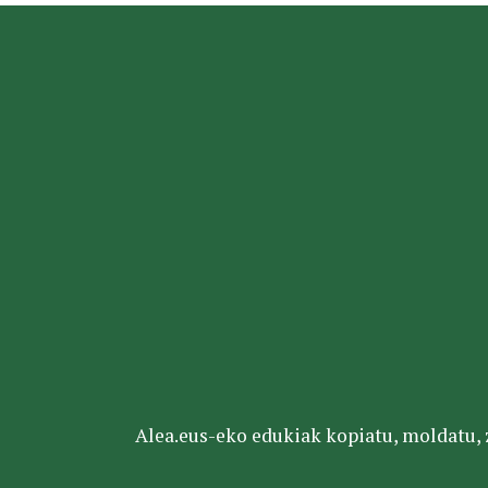
Alea.eus-eko edukiak kopiatu, moldatu, za