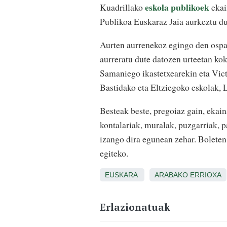
eskola publikoek
Kuadrillako
ekai
Publikoa Euskaraz Jaia aurkeztu d
Aurten aurrenekoz egingo den ospa
aurreratu dute datozen urteetan kok
Samaniego ikastetxearekin eta Vict
Bastidako eta Eltziegoko eskolak, 
Besteak beste, pregoiaz gain, eka
kontalariak, muralak, puzgarriak, pa
izango dira egunean zehar. Boleten 
egiteko.
EUSKARA
ARABAKO ERRIOXA
Erlazionatuak