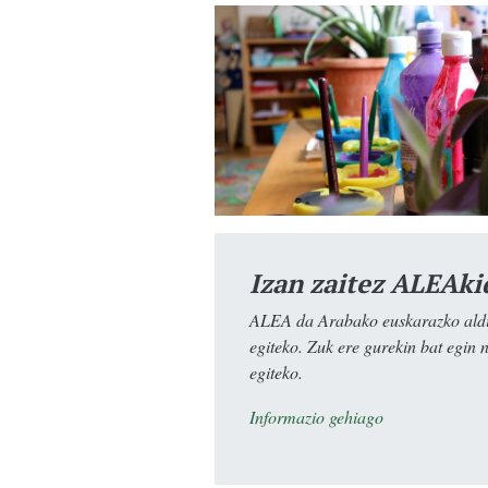
Izan zaitez ALEAki
ALEA da Arabako euskarazko aldiz
egiteko. Zuk ere gurekin bat egin 
egiteko.
Informazio gehiago