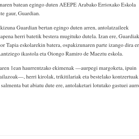
naren batean egingo duten AEEPE Arabako Errioxako Eskola
ute gaur, Guardian.
kizuna Guardian bertan egingo duten arren, antolatzaileek
apena herri batetik bestera mugituko dutela. Izan ere, Guardia
or Tapia eskolarekin batera, ospakizunaren parte izango dira e
Lantziego ikastola eta Oiongo Ramiro de Maeztu eskola.
inaren 1ean haurrentzako ekimenak —aurpegi margoketa, ipuin
ilazoak—, herri kirolak, trikitilariak eta bestelako kontzertuak
salmenta bat abiatu dute ere, antolaketari lotutako gastuei aurr