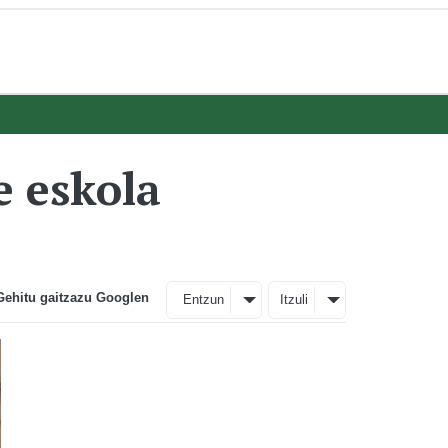
e eskola
Gehitu gaitzazu Googlen
Entzun
Itzuli