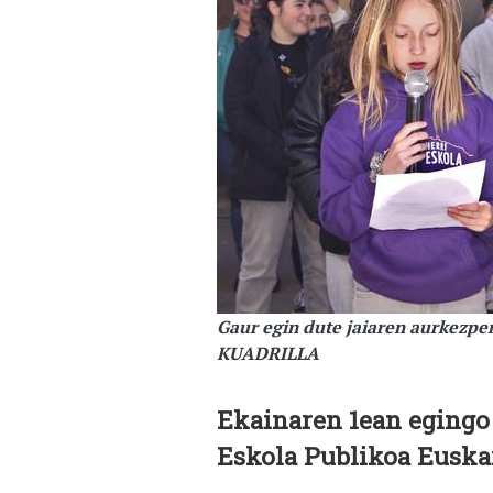
Gaur egin dute jaiaren aurkezp
KUADRILLA
Ekainaren 1ean egingo
Eskola Publikoa Euska