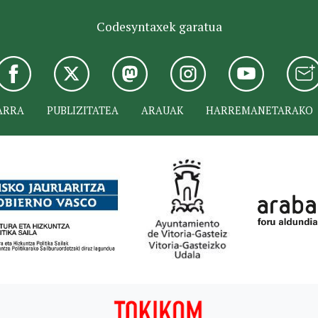
Codesyntaxek garatua
ARRA
PUBLIZITATEA
ARAUAK
HARREMANETARAKO