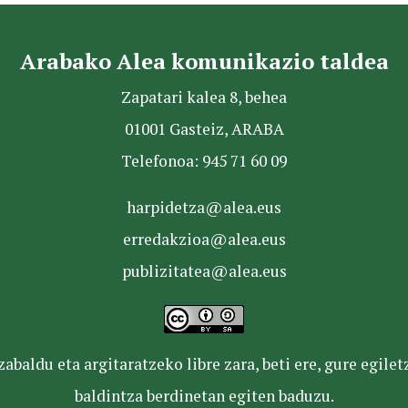
Arabako Alea komunikazio taldea
Zapatari kalea 8, behea
01001 Gasteiz, ARABA
Telefonoa: 945 71 60 09
harpidetza@alea.eus
erredakzioa@alea.eus
publizitatea@alea.eus
baldu eta argitaratzeko libre zara, beti ere, gure egile
baldintza berdinetan egiten baduzu.