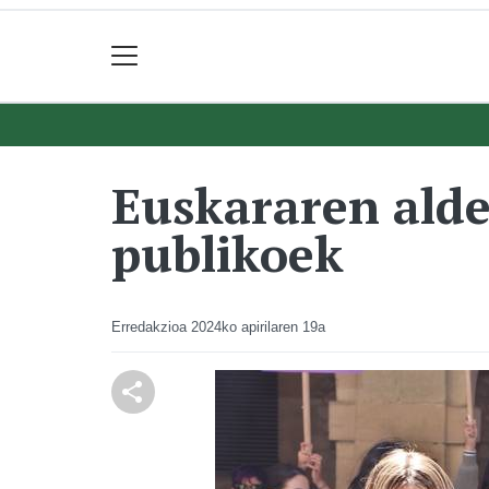
Euskararen alde
publikoek
Erredakzioa
2024ko apirilaren 19a