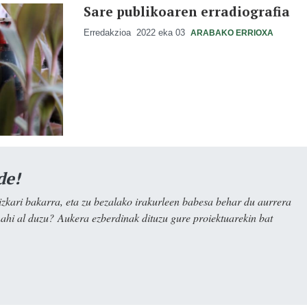
Sare publikoaren erradiografia
Erredakzioa
2022 eka 03
ARABAKO ERRIOXA
de!
kari bakarra, eta zu bezalako irakurleen babesa behar du aurrera
nahi al duzu? Aukera ezberdinak dituzu gure proiektuarekin bat