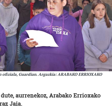
en ofiziala, Guardian. Argazkia: ARABAKO ERRIOXAKO
 dute, aurrenekoz, Arabako Errioxako
raz Jaia.