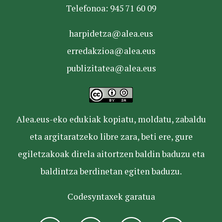
Telefonoa: 945 71 60 09
harpidetza@alea.eus
erredakzioa@alea.eus
publizitatea@alea.eus
Alea.eus-eko edukiak kopiatu, moldatu, zabaldu
eta argitaratzeko libre zara, beti ere, gure
egiletzakoak direla aitortzen baldin baduzu eta
baldintza berdinetan egiten baduzu.
Codesyntaxek garatua