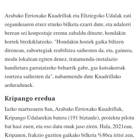
Arabako Errioxako Kuadrillak eta Eltziegoko Udalak zati
organikoaren etxez etxeko bilketa ezarri dute, eta udalerri
berean sei konpostaje eremu zabaldu dituzte, hondakin
horiek birzkiklatzeko. "Hondakin horiek gaika biltzen
direnean, zabortegiak erabiltzea saihesten da, eta, gainera,
modu lokalean egiten denez, tratamendu-instalazio
handietara garraiatzeko beharrik gabe, gas kutsakorrak
isurtzea saihesten da", nabarmendu dute Kuadrillako
arduradunek.
Kripango eredua
Iazko martxoaren 8an, Arabako Errioxako Kuadrillak,
Kripango Udalarekin batera (191 biztanle), proiektu pilotu
bat hasi zuen, eta oso datu onak jaso ziren. Hala, 2021ean,
Kripanen, frakzio guztien gaikako bilketa %86ra iritsi zen,