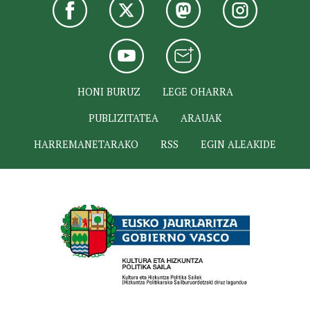
HONI BURUZ
LEGE OHARRA
PUBLIZITATEA
ARAUAK
HARREMANETARAKO
RSS
EGIN ALEAKIDE