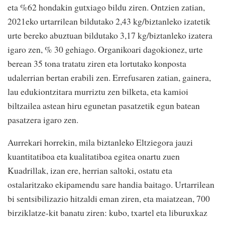
eta %62 hondakin gutxiago bildu ziren. Ontzien zatian,
2021eko urtarrilean bildutako 2,43 kg/biztanleko izatetik
urte bereko abuztuan bildutako 3,17 kg/biztanleko izatera
igaro zen, % 30 gehiago. Organikoari dagokionez, urte
berean 35 tona tratatu ziren eta lortutako konposta
udalerrian bertan erabili zen. Errefusaren zatian, gainera,
lau edukiontzitara murriztu zen bilketa, eta kamioi
biltzailea astean hiru egunetan pasatzetik egun batean
pasatzera igaro zen.
Aurrekari horrekin, mila biztanleko Eltziegora jauzi
kuantitatiboa eta kualitatiboa egitea onartu zuen
Kuadrillak, izan ere, herrian saltoki, ostatu eta
ostalaritzako ekipamendu sare handia baitago. Urtarrilean
bi sentsibilizazio hitzaldi eman ziren, eta maiatzean, 700
birziklatze-kit banatu ziren: kubo, txartel eta liburuxkaz