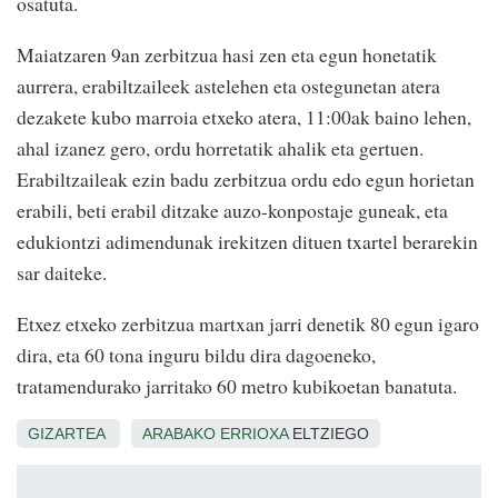
osatuta.
Maiatzaren 9an zerbitzua hasi zen eta egun honetatik
aurrera, erabiltzaileek astelehen eta ostegunetan atera
dezakete kubo marroia etxeko atera, 11:00ak baino lehen,
ahal izanez gero, ordu horretatik ahalik eta gertuen.
Erabiltzaileak ezin badu zerbitzua ordu edo egun horietan
erabili, beti erabil ditzake auzo-konpostaje guneak, eta
edukiontzi adimendunak irekitzen dituen txartel berarekin
sar daiteke.
Etxez etxeko zerbitzua martxan jarri denetik 80 egun igaro
dira, eta 60 tona inguru bildu dira dagoeneko,
tratamendurako jarritako 60 metro kubikoetan banatuta.
GIZARTEA
ARABAKO ERRIOXA
ELTZIEGO