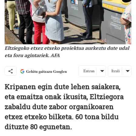
Eltziegoko etxez etxeko proiektua aurkeztu dute udal
eta foru agintariek. AFA
Entzun
Itzuli
Gehitu gaitzazu Googlen
Kripanen egin dute lehen saiakera,
eta emaitza onak ikusita, Eltziegora
zabaldu dute zabor organikoaren
etxez etxeko bilketa. 60 tona bildu
dituzte 80 egunetan.