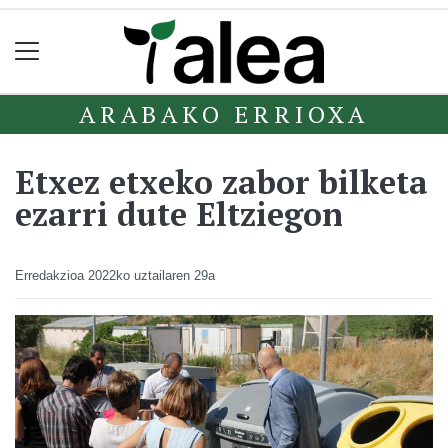
ARABAKO ERRIOXA
Etxez etxeko zabor bilketa
ezarri dute Eltziegon
Erredakzioa
2022ko uztailaren 29a