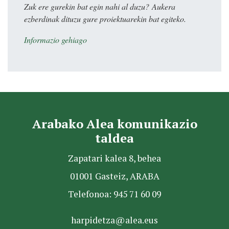
Zuk ere gurekin bat egin nahi al duzu? Aukera
ezberdinak dituzu gure proiektuarekin bat egiteko.
Informazio gehiago
Arabako Alea komunikazio
taldea
Zapatari kalea 8, behea
01001 Gasteiz, ARABA
Telefonoa: 945 71 60 09
harpidetza@alea.eus