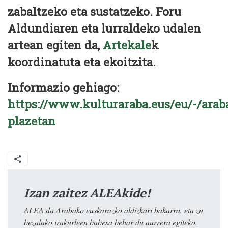
zabaltzeko eta sustatzeko. Foru
Aldundiaren eta lurraldeko udalen
artean egiten da,
Artekale
k
koordinatuta eta ekoitzita.
Informazio gehiago:
https://www.kulturaraba.eus/eu/-/arab
plazetan
Izan zaitez ALEAkide!
ALEA da Arabako euskarazko aldizkari bakarra, eta zu
bezalako irakurleen babesa behar du aurrera egiteko.