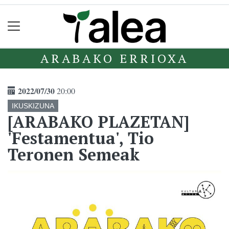
ARABAKO ERRIOXA
2022/07/30
20:00
IKUSKIZUNA
[ARABAKO PLAZETAN]
'Festamentua', Tio
Teronen Semeak