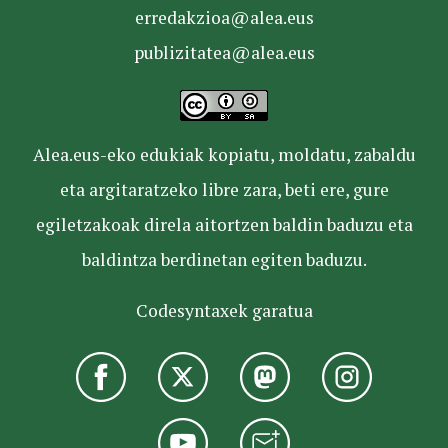
erredakzioa@alea.eus
publizitatea@alea.eus
Alea.eus-eko edukiak kopiatu, moldatu, zabaldu
eta argitaratzeko libre zara, beti ere, gure
egiletzakoak direla aitortzen baldin baduzu eta
baldintza berdinetan egiten baduzu.
Codesyntaxek garatua