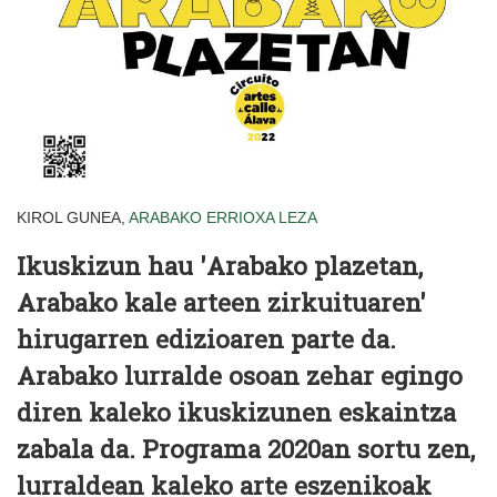
KIROL GUNEA,
ARABAKO ERRIOXA
LEZA
Ikuskizun hau '
Arabako plazetan,
Arabako kale arteen zirkuituaren'
hirugarren edizioaren parte da.
Arabako lurralde osoan zehar egingo
diren kaleko ikuskizunen eskaintza
zabala da. Programa 2020an sortu zen,
lurraldean kaleko arte eszenikoak