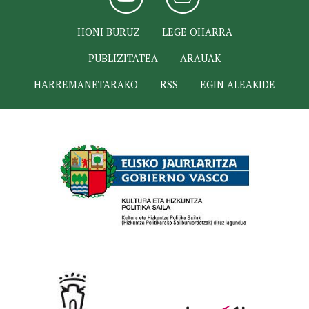
HONI BURUZ
LEGE OHARRA
PUBLIZITATEA
ARAUAK
HARREMANETARAKO
RSS
EGIN ALEAKIDE