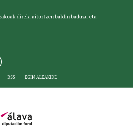
tzakoak direla aitortzen baldin baduzu eta
RSS
EGIN ALEAKIDE