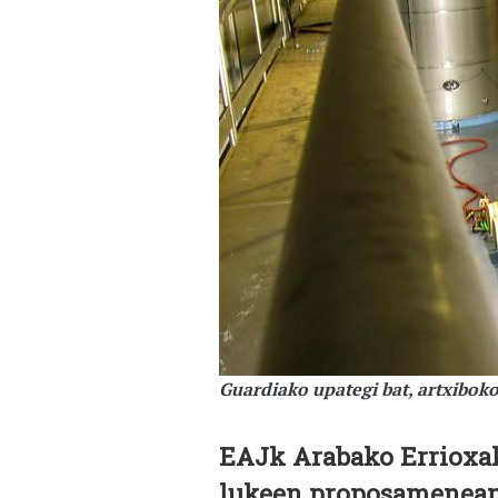
Guardiako upategi bat, artxiboko
EAJk Arabako Errioxak
lukeen proposamenean 