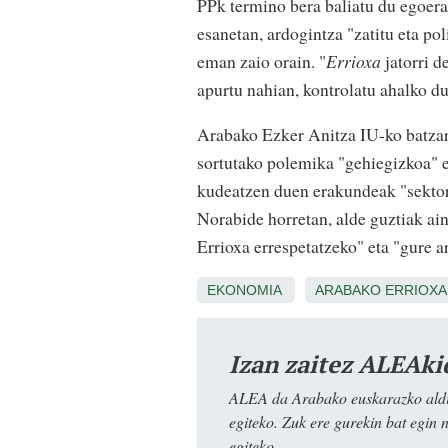
PPk termino bera baliatu du egoera
esanetan, ardogintza "zatitu eta po
eman zaio orain. "
Errioxa
jatorri d
apurtu nahian, kontrolatu ahalko d
Arabako Ezker Anitza IU-ko batza
sortutako polemika "gehiegizkoa" et
kudeatzen duen erakundeak "sektore
Norabide horretan, alde guztiak ain
Errioxa errespetatzeko" eta "gure a
EKONOMIA
ARABAKO ERRIOXA
Izan zaitez ALEAki
ALEA da Arabako euskarazko aldiz
egiteko. Zuk ere gurekin bat egin 
egiteko.