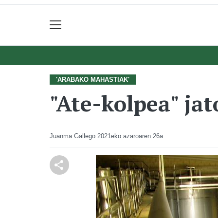
'ARABAKO MAHASTIAK'
"Ate-kolpea" jat
Juanma Gallego
2021eko azaroaren 26a