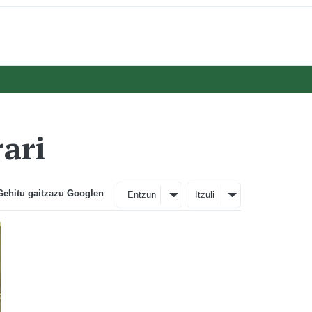
rari
Gehitu gaitzazu Googlen
Entzun
Itzuli