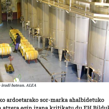
 irudi batean. ALEA
o ardoetarako sor-marka ahalbidetuko
atzera egin izana kritikatu du EH Bildu