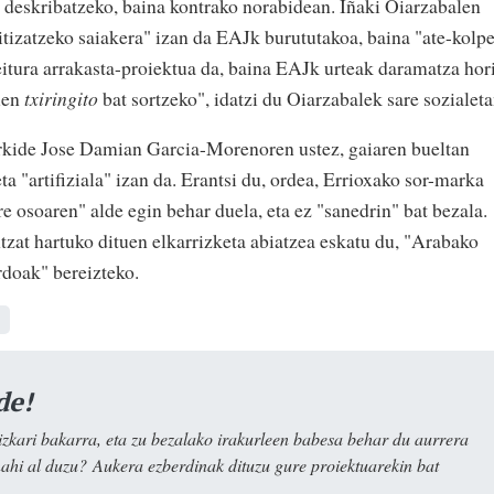
 deskribatzeko, baina kontrako norabidean. Iñaki Oiarzabalen
litizatzeko saiakera" izan da EAJk burututakoa, baina "ate-kolp
eitura arrakasta-proiektua da, baina EAJk urteak daramatza hor
uen
txiringito
bat sortzeko", idatzi du Oiarzabalek sare sozialeta
rkide Jose Damian Garcia-Morenoren ustez, gaiaren bueltan
a "artifiziala" izan da. Erantsi du, ordea, Errioxako sor-marka
 osoaren" alde egin behar duela, eta ez "sanedrin" bat bezala.
tzat hartuko dituen elkarrizketa abiatzea eskatu du, "Arabako
rdoak" bereizteko.
de!
kari bakarra, eta zu bezalako irakurleen babesa behar du aurrera
nahi al duzu? Aukera ezberdinak dituzu gure proiektuarekin bat