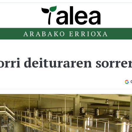
ARABAKO ERRIOXA
orri deituraren sorre