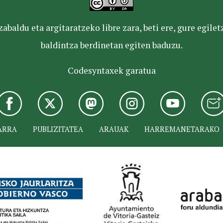
baldu eta argitaratzeko libre zara, beti ere, gure egile
baldintza berdinetan egiten baduzu.
Codesyntaxek garatua
ARRA
PUBLIZITATEA
ARAUAK
HARREMANETARAKO