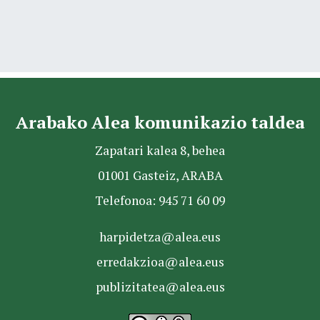
Arabako Alea komunikazio taldea
Zapatari kalea 8, behea
01001 Gasteiz, ARABA
Telefonoa: 945 71 60 09
harpidetza@alea.eus
erredakzioa@alea.eus
publizitatea@alea.eus