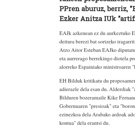
PPren aburuz, berriz, 
Ezker Anitza IUk "artif
EAJk azkenean ez du aurkeztuko Es
deitura berezi bat sortzeko iragarr
Atzo Aitor Esteban EAJko diputatua
eta aurrerago berrekingo diotela p
alorreko Espainiako ministroaren "k
EH Bilduk kritikatu du proposamen
adierazle dela esan du. Alderdiak 
Bilduren bozeramaile Kike Fernand
Gobernuaren "presioak" eta "borond
ezinezkoa dela Arabako ardoak ados
kontua" dela erantsi du.