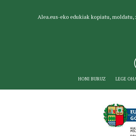
Alea.eus-eko edukiak kopiatu, moldatu, za
HONI BURUZ
LEGE OH