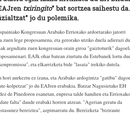
"EAJren
txiringito
" bat sortzea saihestu da.
izialtzat" jo du polemika.
painiako Kongresuan Arabako Errioxako ardoetarako jatorri
ita zuen lege proposamena, eta gerorako utziko duela adierazi du
k argudiatu zuen kongresuan orain giroa "gaiztoturik" dagoel
roposamenari. EAJk ohar batean ziurtatu du Estebanek lortu du
onpromisoa", eta elkarrizketa bide "lasaia" irekiko dutela.
 hori aurkeztu ez izana, eta Arabako ardogintza "gatibu" dago
"ate-kolpetzat" jo du EAJren erabakia. Batzar Nagusietako EH
ez de Pinedoren esanetan, enpresa talde handien eta Errioxako
ate falta" daude erabaki horren atzean. "Agerian geratu da
tasunez bereiztea", azpimarratu du. Bereizketa "biziraute