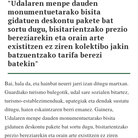
"Udalaren menpe dauden
monumentuetarako bisita
gidatuen deskontu pakete bat
sortu dugu, bisitarientzako prezio
bereziarekin eta orain arte
existitzen ez ziren kolektibo jakin
batzuentzako tarifa berezi
batekin"
Bai, hala da, eta hainbat neurri jarri izan ditugu martxan.
Guardiako turismo bulegotik, udal sare sozialen bitartez,
turismo-establezimenduak, upategiak eta dendak sustatu
ditugu, haien eskaintzaren berri emanez. Gainera,
Udalaren menpe dauden monumentuetarako bisita
gidatuen deskontu pakete bat sortu dugu, bisitarientzako
prezio bereziarekin eta orain arte existitzen ez ziren