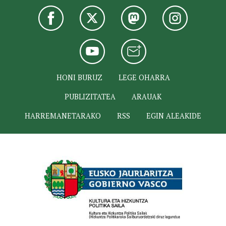
HONI BURUZ
LEGE OHARRA
PUBLIZITATEA
ARAUAK
HARREMANETARAKO
RSS
EGIN ALEAKIDE