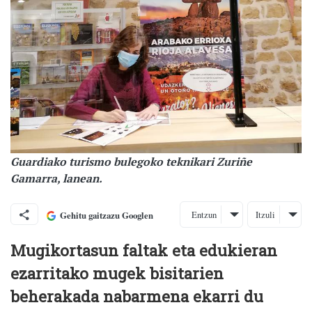
Guardiako turismo bulegoko teknikari Zuriñe
Gamarra, lanean.
Entzun
Itzuli
Gehitu gaitzazu Googlen
Mugikortasun faltak eta edukieran
ezarritako mugek bisitarien
beherakada nabarmena ekarri du