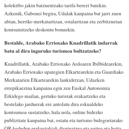
kolektibo jakin batzuentzako tarifa berezi batekin.
Azkenik, Gabonei begira, Udalak kanpaina bat jarri zuen
abian, herriko merkataritzan, ostalaritzan eta zerbitzuetan
kontsumitzeko deskontu bonuekin.
Bestalde, Arabako Errioxako Kuadrillatik indarrak
batu al dira inguruko turismoa bultzatzeko?
Kuadrillatik, Arabako Errioxako Ardoaren Ibilbidearekin,
Arabako Errioxako upategien Elkartearekin eta Guardiako
Merkatarien Elkartearekin lankidetzan, Udazken
errepikaezina kanpaina egin zen Euskal Autonomia
Erkidego mailan, gertuko turistak erakartzeko eta
bestelako jarduerak ere antolatu dira eskualdeko
kontsumoa sustatzeko, hala nola, online bidezko
publizitate kanpaina bat, ostatu eta turismo bulegoetarako
QR kodedun erakustokiak diseinatzea eta egitea eta baita