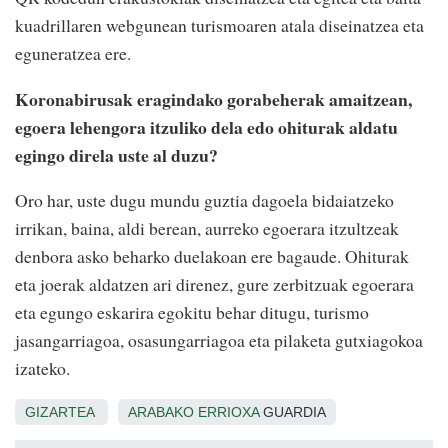
kuadrillaren webgunean turismoaren atala diseinatzea eta
eguneratzea ere.
Koronabirusak eragindako gorabeherak amaitzean,
egoera lehengora itzuliko dela edo ohiturak aldatu
egingo direla uste al duzu?
Oro har, uste dugu mundu guztia dagoela bidaiatzeko
irrikan, baina, aldi berean, aurreko egoerara itzultzeak
denbora asko beharko duelakoan ere bagaude. Ohiturak
eta joerak aldatzen ari direnez, gure zerbitzuak egoerara
eta egungo eskarira egokitu behar ditugu, turismo
jasangarriagoa, osasungarriagoa eta pilaketa gutxiagokoa
izateko.
GIZARTEA
ARABAKO ERRIOXA
GUARDIA