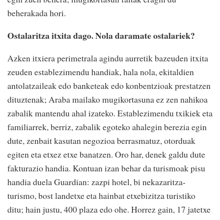
beherakada hori.
Ostalaritza itxita dago. Nola daramate ostalariek?
Azken itxiera perimetrala agindu aurretik bazeuden itxita
zeuden establezimendu handiak, hala nola, ekitaldien
antolatzaileak edo banketeak edo konbentzioak prestatzen
dituztenak; Araba mailako mugikortasuna ez zen nahikoa
zabalik mantendu ahal izateko. Establezimendu txikiek eta
familiarrek, berriz, zabalik egoteko ahalegin berezia egin
dute, zenbait kasutan negozioa berrasmatuz, otorduak
egiten eta etxez etxe banatzen. Oro har, denek galdu dute
fakturazio handia. Kontuan izan behar da turismoak pisu
handia duela Guardian: zazpi hotel, bi nekazaritza-
turismo, bost landetxe eta hainbat etxebizitza turistiko
ditu; hain justu, 400 plaza edo ohe. Horrez gain, 17 jatetxe