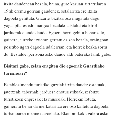
itxita daudenean bezala, baina, gure kasuan, urtarrilaren
19tik eremu gorrian gaudenez, ostalaritza ere itxita
dagoela gehituta. Gizarte-bizitza oso mugatuta dago;
yoga, pilates edo margoa bezalako aisialdi eta kirol
jarduerak etenda daude. Egoera horri gehitu behar zaio,
gainera, aurreko itxieran gertatu ez zen bezala, oraingoan
positibo ugari dagoela udalerrian, eta horrek kezka sortu
du. Bestalde, pertsona asko daude aldi baterako lanik gabe.
Bisitari gabe, zelan eragiten dio egoerak Guardiako
turismoari?
Establezimendu turistiko guztiak itxita daude: ostatuak,
jatetxeak, tabernak, jarduera enoturistikoak, zerbitzu
turistikoen enpresak eta museoak. Horrekin lotuta,
gaineratu behar da merkataritza ere oso kaltetuta dagoela,
turismoaren menpe dagoelako. Ekonomikoki, galera asko