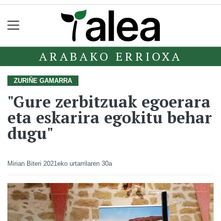
ARABAKO ERRIOXA
ZURIÑE GAMARRA
"Gure zerbitzuak egoerara
eta eskarira egokitu behar
dugu"
Mirian Biteri
2021eko urtarrilaren 30a