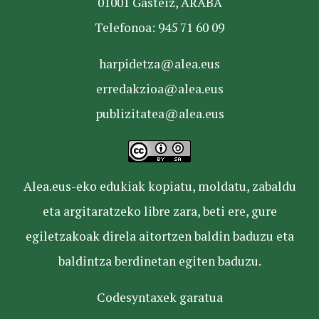
01001 Gasteiz, ARABA
Telefonoa: 945 71 60 09
harpidetza@alea.eus
erredakzioa@alea.eus
publizitatea@alea.eus
Alea.eus-eko edukiak kopiatu, moldatu, zabaldu
eta argitaratzeko libre zara, beti ere, gure
egiletzakoak direla aitortzen baldin baduzu eta
baldintza berdinetan egiten baduzu.
Codesyntaxek garatua