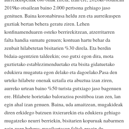
2019ko otsailean baino 2.000 pertsona gehiago jaso
genituen. Baina koronabirusa heldu zen eta aurreikuspen
guztiak bertan behera geratu ziren. Lehen
konfinamenduaren osteko berrirekitzean, atzerritarren
falta handia sumatu genuen; kontuan hartu behar da
zenbait hilabetetan bisitarien %30 direla. Eta berdin
bidaia-agentzien taldeekin; oso gutxi egon dira, mota
guztietako establezimenduetako eta bisita gidatuetako
edukiera mugatuta egon delako eta dagoelako.Pasa den
urteko hilabete onenak uztaila eta abuztua izan ziren,
aurreko urtean baino %50 turista gutxiago jaso bagenuen
ere. Hilabete horietako balorazioa positiboa izan zen, lan
egin ahal izan genuen. Baina, uda amaitzean, mugakideak
diren erkidego batzuen itxierarekin eta edukiera gehiago
mugatzeko neurri berriekin, bisitarien kopuruak nabarmen
egin zuen behera; mugikortasun faltak eragin du