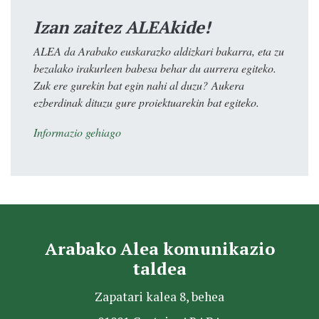
Izan zaitez ALEAkide!
ALEA da Arabako euskarazko aldizkari bakarra, eta zu
bezalako irakurleen babesa behar du aurrera egiteko.
Zuk ere gurekin bat egin nahi al duzu? Aukera
ezberdinak dituzu gure proiektuarekin bat egiteko.
Informazio gehiago
Arabako Alea komunikazio
taldea
Zapatari kalea 8, behea