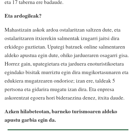
eta 17 taberna ere badaude.
Eta ardogileak?
Mahastizain askok ardoa ostalaritzan saltzen dute, eta
ostalaritzaren itxierekin salmentak izugarri jaitsi dira
erkidego guztietan. Upategi batzuek online salmentaren
aldeko apustua egin dute, ohiko jardueraren osagarri gisa.
Horrez gain, upategietara eta jarduera enoturistikoetara
egindako bisitak murriztu egin dira mugikortasunaren eta
edukiera mugatzearen ondorioz; izan ere, taldeak 5
pertsona eta gidarira mugatu izan dira. Eta enpresa
askorentzat egoera hori bideraezina denez, itxita daude.
Azken hilabeteotan, barneko turismoaren aldeko
apustu garbia egin da.