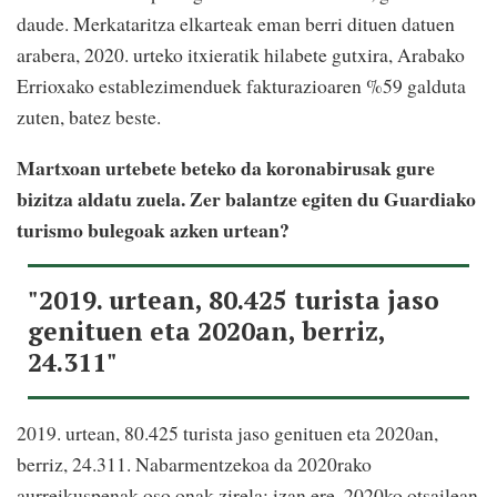
daude. Merkataritza elkarteak eman berri dituen datuen
arabera, 2020. urteko itxieratik hilabete gutxira, Arabako
Errioxako establezimenduek fakturazioaren %59 galduta
zuten, batez beste.
Martxoan urtebete beteko da koronabirusak gure
bizitza aldatu zuela. Zer balantze egiten du Guardiako
turismo bulegoak azken urtean?
"2019. urtean, 80.425 turista jaso
genituen eta 2020an, berriz,
24.311"
2019. urtean, 80.425 turista jaso genituen eta 2020an,
berriz, 24.311. Nabarmentzekoa da 2020rako
aurreikuspenak oso onak zirela; izan ere, 2020ko otsailean