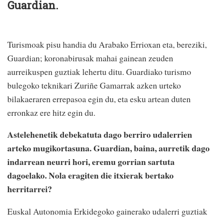
Guardian.
Turismoak pisu handia du Arabako Errioxan eta, bereziki,
Guardian; koronabirusak mahai gainean zeuden
aurreikuspen guztiak lehertu ditu. Guardiako turismo
bulegoko teknikari Zuriñe Gamarrak azken urteko
bilakaeraren errepasoa egin du, eta esku artean duten
erronkaz ere hitz egin du.
Astelehenetik debekatuta dago berriro udalerrien
arteko mugikortasuna. Guardian, baina, aurretik dago
indarrean neurri hori, eremu gorrian sartuta
dagoelako. Nola eragiten die itxierak bertako
herritarrei?
Euskal Autonomia Erkidegoko gainerako udalerri guztiak