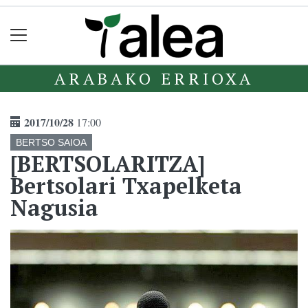
ARABAKO ERRIOXA
2017/10/28
17:00
BERTSO SAIOA
[BERTSOLARITZA]
Bertsolari Txapelketa
Nagusia