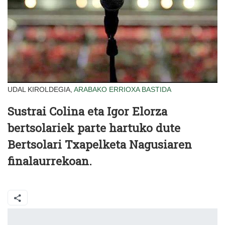
UDAL KIROLDEGIA,
ARABAKO ERRIOXA
BASTIDA
Sustrai Colina eta Igor Elorza
bertsolariek parte hartuko dute
Bertsolari Txapelketa Nagusiaren
finalaurrekoan.