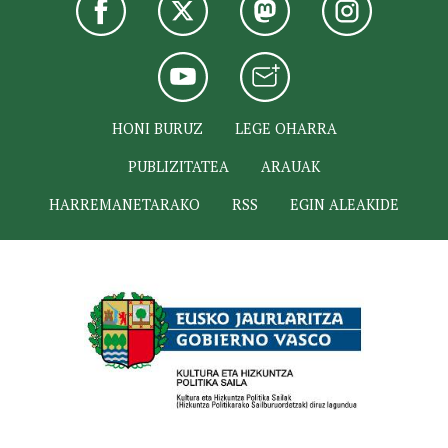
HONI BURUZ
LEGE OHARRA
PUBLIZITATEA
ARAUAK
HARREMANETARAKO
RSS
EGIN ALEAKIDE