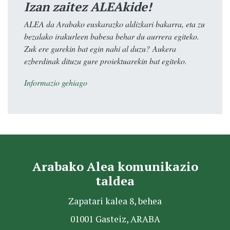
Izan zaitez ALEAkide!
ALEA da Arabako euskarazko aldizkari bakarra, eta zu
bezalako irakurleen babesa behar du aurrera egiteko.
Zuk ere gurekin bat egin nahi al duzu? Aukera
ezberdinak dituzu gure proiektuarekin bat egiteko.
Informazio gehiago
Arabako Alea komunikazio
taldea
Zapatari kalea 8, behea
01001 Gasteiz, ARABA