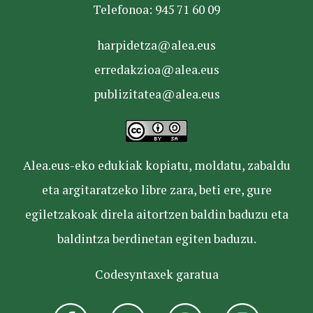
Telefonoa: 945 71 60 09
harpidetza@alea.eus
erredakzioa@alea.eus
publizitatea@alea.eus
Alea.eus-eko edukiak kopiatu, moldatu, zabaldu
eta argitaratzeko libre zara, beti ere, gure
egiletzakoak direla aitortzen baldin baduzu eta
baldintza berdinetan egiten baduzu.
Codesyntaxek garatua